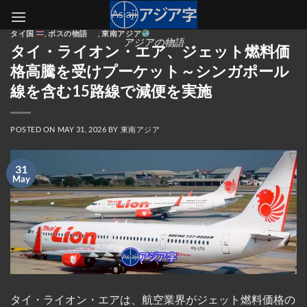
Skip
to
タイ国
,
ボスの物語
,
東南アジア
content
アジアの物語
タイ・ライオン・エア、ジェット燃料価
格高騰を受けプーケット～シンガポール
線を含む15路線で減便を実施
POSTED ON
MAY 31, 2026
BY
東南アジア
31
May
タイ・ライオン・エアは、航空業界がジェット燃料価格の