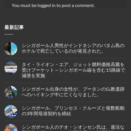
You must be
logged in
to post a comment.
最新記事
シンガポール人男性がインドネシアのバタム島の
ホテルで死亡しているのが発見された。
No
Comments
タイ・ライオン・エア、ジェット燃料価格高騰を
on
シ
受けプーケット～シンガポール線を含む15路線で
ン
減便を実施
ガ
ポ
No
ー
Comments
ル
シンガポール出身の女性が、ブータンの仏教遺跡
on
人
タ
へのハイキング中に亡くなりました。
男
イ・
性
ラ
No
が
イ
Comments
イ
シンガポール、プリンセス・クルーズと複数船舶
オ
on
ン
ン・
シ
の3年間母港契約を締結
ド
エ
ン
ネ
ア、
ガ
No
シ
ジ
ポ
Comments
ア
シンガポール人のテオ・シオンセン氏は、違法な
ェ
ー
on
の
ッ
ル
シ