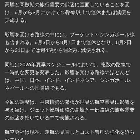
高騰と閑散期の旅行需要の低迷に直面していることを受
け、6月から9月にかけて15路線以上で運休または減便を
実施する。
影響を受ける路線の中には、プーケット～シンガポール線
も含まれる。6月3日から8月1日まで運休となり、8月2日
から31日までは週4便から週2便に減便される。
同社は2026年夏季スケジュールにおいて、複数の路線で
一時的な変更を発表した。影響を受ける路線のほとんど
は、中国、日本、インド、インドネシア、シンガポール、
ネパールへの国際線である。
今回の調整は、中東情勢の緊張が世界の航空業界に影響を
与え続け、ジェット燃料価格の高騰と一部路線の旅客需要
の低迷を招いている中で実施される。
航空会社は現在、運航の見直しとコスト管理の強化を迫ら
れている。