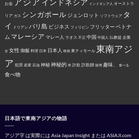
アジア
インドネシア
政
員
施
お金
オーストラ
て
インドネシア人
府
が
米
に
怒
国
タ
シンガポール
よ
り、
ジェンロット
リア
政
ガス
ソフトウェア
っ
配
府
て
達
イ
か
バリ島
ベトナ
永
員
ビジネス
フリッター
ドリアン
フィリピン
ら
住
に
制
権
丼
マレーシア
ム
裁
マレー人
中国
ラオス
仏教徒
企業
中国人
不正
カ
に
対
ー
入
象
東南アジ
ド
っ
と
女性
日本人
御飯
に
た
東ティモール
日本
女
料理
映画
し
イ
お
て
ス
で
ア
指
ラ
ん
神秘的
趣味、
神秘
定
詐欺師
犯罪
詐欺
米
産業
石油
賭博
食べる
ム
を
さ
教
全
れ
食べ物
と
部
て
記
ぶ
い
載
ち
る。
す
ま
る
け
よ
た。
う
強
制
さ
れ
日本語で東南アジアの物語
て
い
る。
アジア字 は実際には Asia Japan Insight または ASIAJI.com