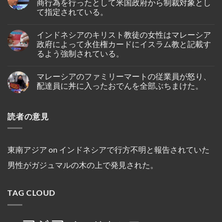
商行為を行ったとして米国政府から制裁対象とし
バ
ト
出
ン
タ
て指定されている。
燃
身
ガ
ム
料
の
ポ
島
No
価
女
ー
の
Comments
格
性
ル、
インドネシアのキリスト教徒の女性はマレーシア
on
ホ
高
が、
プ
シ
テ
政府によって永住権カードにイスラム教と記載す
騰
ブ
リ
ン
ル
を
ー
ン
るよう強制されている。
ガ
で
受
タ
セ
ポ
死
け
ン
ス・
No
ー
亡
プ
の
ク
Comments
ル
し
マレーシアのファミリーマートの従業員が怒り、
on
ー
仏
ル
人
て
イ
ケ
教
ー
配達員に丼に入ったおでんを全部ぶちまけた。
の
い
ン
ッ
遺
ズ
テ
る
ド
ト
跡
と
No
オ・
の
ネ
～
へ
複
Comments
シ
が
シ
on
シ
の
数
オ
発
読者の意見
ア
マ
ン
ハ
船
ン
見
の
レ
ガ
イ
舶
セ
さ
キ
ー
ポ
キ
の
ン
れ
リ
シ
ー
ン
3
氏
た。
ス
ア
ル
グ
年
は、
ト
の
線
中
間
東南アジア
on
インドネシアで行方不明と報告されていた
違
教
フ
を
に
母
法
徒
ァ
含
亡
港
な
男性がガジュマルの木の上で発見された。
の
ミ
む
く
契
商
女
リ
15
な
約
行
性
ー
路
り
を
為
は
マ
線
ま
締
を
TAG CLOUD
マ
ー
で
し
結
行
レ
ト
減
た。
っ
ー
の
便
た
シ
従
を
と
ア
業
実
し