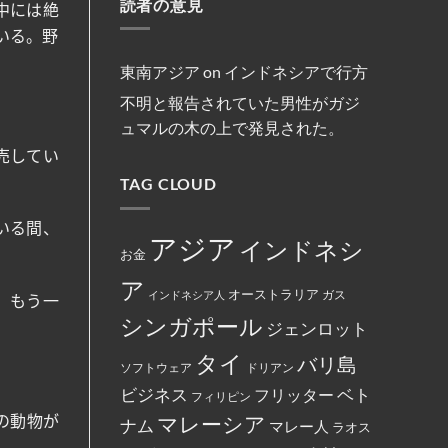
減
読者の意見
マ
リ
約
中には絶
法
ま
便
レ
ス
を
な
し
を
ー
ト
締
いる。野
商
た。
実
シ
教
結
行
施
ア
徒
為
の
の
東南アジア
on
インドネシアで行方
を
フ
女
行
ァ
性
不明と報告されていた男性がガジ
っ
ミ
は
た
リ
マ
ュマルの木の上で発見された。
と
ー
レ
し
マ
ー
て
売してい
ー
シ
米
ト
ア
国
TAG CLOUD
の
政
政
従
府
府
業
に
か
員
よ
いる間、
ら
が
っ
アジア
インドネシ
制
怒
て
お金
裁
り、
永
対
配
住
ア
象
達
権
オーストラリア
インドネシア人
ガス
と
、もう一
員
カ
し
に
ー
シンガポール
て
ジェンロット
丼
ド
指
に
に
定
入
イ
タイ
バリ島
さ
っ
ス
ソフトウェア
ドリアン
れ
た
ラ
て
ベト
お
ビジネス
ム
フリッター
フィリピン
い
で
教
る。
ん
マレーシア
と
の動物が
ナム
マレー人
ラオス
を
記
全
載