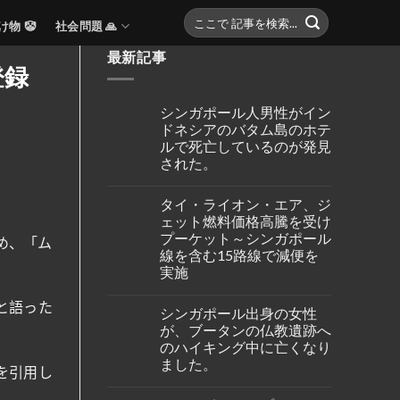
け物 🤡
社会問題 🙏
最新記事
登録
シンガポール人男性がイン
ドネシアのバタム島のホテ
ルで死亡しているのが発見
された。
No
Comments
タイ・ライオン・エア、ジ
on
シ
ェット燃料価格高騰を受け
ン
プーケット～シンガポール
ガ
め、「ム
ポ
線を含む15路線で減便を
ー
実施
ル
人
No
男
Comments
と語った
性
シンガポール出身の女性
on
が
タ
が、ブータンの仏教遺跡へ
イ
イ・
ン
のハイキング中に亡くなり
ラ
ド
イ
ました。
ネ
オ
を引用し
シ
ン・
No
ア
エ
Comments