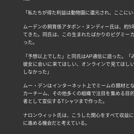
「私たちが得た利益は動物園に還元され、ここにい
ムーデンの飼育係アタポン・ヌンディー氏は、約
5
てきた。同氏は、この生まれたばかりのピグミー
った。
「予想以上でした」と同氏は
AP
通信に語った。「
彼女に会いに来てほしい、オンラインで見てほし
しなかった」
ムー・デンはインターネット上でミームの題材と
カーチーム、その他多くの組織で注目を集める目
者として宣伝する
T
シャツまで作った。
ナロンウィット氏は、こうした関心をすべて収益に
に進める機会だと考えている。