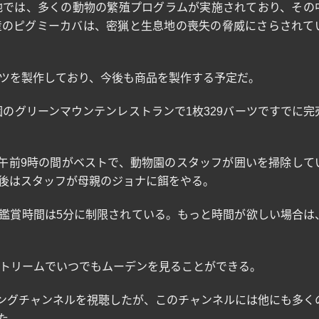
地では、多くの動物の繁殖プログラムが実施されており、その
産のピグミーカバは、密猟と生息地の喪失の脅威にさらされて
ツを製作しており、今後も商品を製作する予定だ。
園のグリーンマウンテンレストランで
1
枚
329
バーツですでに完
午前
9
時の間がベストで、動物園のスタッフが囲いを掃除して
後はスタッフが母親のジョナに餌をやる。
鑑賞時間は
5
分に制限されている。もっと時間が欲しい場合は
トリームでいつでもムーデンを見ることができる。
ングチャンネルを視聴したが、このチャンネルには他にも多く
た。