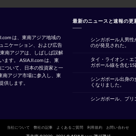
最新のニュースと速報の更
SIAJI.com は、東南アジア地域の
シンガポール人男性
ュニケーション、および広告
のが発見された。
東南アジアは、しばしば誤解
No
Comments
タイ・ライオン・エ
います。
ASIAJI.com は、東
on
シ
ガポール線を含む1
察について、日本の投資家と一
ン
ガ
No
企業が東南アジア市場に参入し、東
ポ
Comments
シンガポール出身の
ー
on
提供します。
ル
タ
くなりました。
人
イ・
男
ラ
No
性
イ
Comments
シンガポール、プリ
が
オ
on
イ
ン・
シ
No
ン
エ
ン
Comments
ド
ア、
ガ
on
ネ
ジ
ポ
シ
シ
ェ
ー
ン
ア
ッ
ル
ガ
の
ト
出
当社について
弊社の記事
よくあるご質問
利用規約
お問い合わせ
ポ
バ
燃
身
ー
タ
料
の