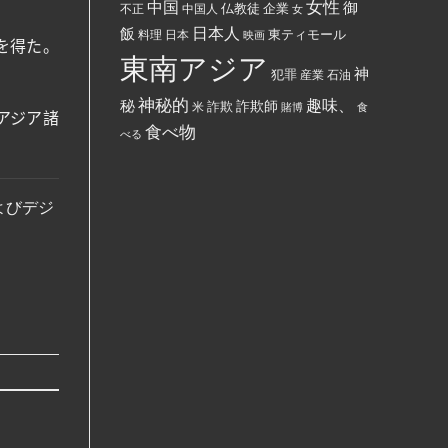
女性
中国
御
仏教徒
企業
中国人
部
不正
女
す
ぶ
る
日本人
飯
東ティモール
日本
ち
料理
映画
よ
を得た。
ま
う
東南アジア
け
強
神
犯罪
た。
制
産業
石油
さ
れ
神秘的
趣味、
秘
詐欺師
詐欺
米
賭博
食
て
アジア諸
い
食べ物
べる
る。
およびデジ