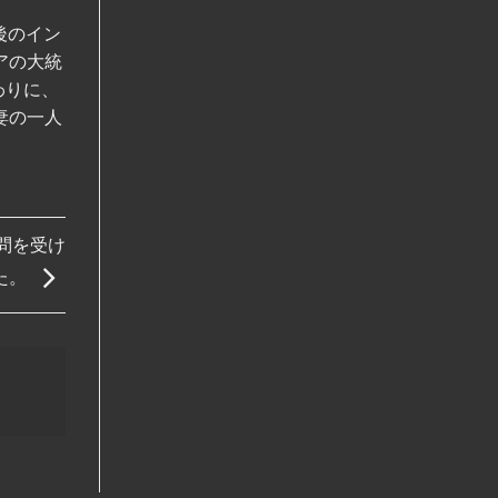
後のイン
アの大統
わりに、
妻の一人
問を受け
た。