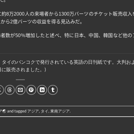
に約
8
万
2000
人の来場者から
1300
万バーツのチケット販売収入
人から
2
億バーツの収益を得る見込みだ。
場者数が
50
％増加したと述べ、特に日本、中国、韓国など他の
ク・ポストは、タイのバンコクで発行されている英語の日刊紙です。大判
1 日に販売されました。)
🌏
and tagged
アジア
,
タイ
,
東南アジア
.