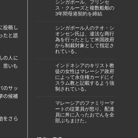
の
シンガポール、プリンセ
on
ア、
バ
シ
ジ
ス・クルーズと複数船舶の
タ
ン
ェ
ム
3年間母港契約を締結
ガ
ッ
島
ポ
ト
No
の
ー
燃
Comments
ホ
ル
料
シンガポール人のテオ・シ
に投稿し
on
テ
出
価
シ
ル
オンセン氏は、違法な商行
身
格
ったと語
ン
で
の
高
為を行ったとして米国政府
ガ
死
女
騰
ポ
から制裁対象として指定さ
亡
性
を
ー
し
が、
受
れている。
ル、
て
ブ
け
プ
い
No
んの人に
ー
プ
リ
る
Comments
タ
ー
ン
インドネシアのキリスト教
の
on
）思いも
ン
ケ
セ
が
シ
の
ッ
徒の女性はマレーシア政府
ス・
発
ン
仏
ト
ク
によって永住権カードにイ
見
ガ
教
～
ル
さ
ポ
遺
スラム教と記載するよう強
シ
ー
れ
ー
跡
ン
ズ
制されている。
パのサッ
た。
ル
へ
ガ
と
人
の
ポ
No
複
挙の候補
の
ハ
ー
Comments
数
テ
イ
マレーシアのファミリーマ
ル
on
船
オ・
キ
線
イ
舶
ートの従業員が怒り、配達
シ
ン
を
ン
の
オ
員に丼に入ったおでんを全
グ
含
ド
3
ン
中
む
動をさら
ネ
部ぶちまけた。
年
セ
に
15
シ
間
ン
亡
路
ア
No
母
氏
く
線
の
Comments
港
は、
な
で
on
キ
契
違
り