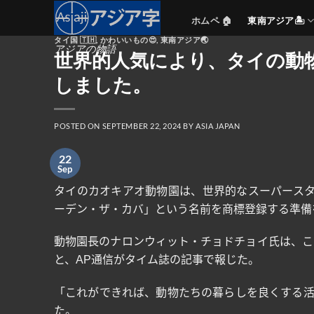
Skip
ホムペ 🏠
東南アジア🏝️
to
タイ国 🇹🇭
,
かわいいもの😍
,
東南アジア🌏
content
アジアの物語
世界的人気により、タイの動
しました。
POSTED ON
SEPTEMBER 22, 2024
BY
ASIA JAPAN
22
Sep
タイのカオキアオ動物園は、世界的なスーパース
ーデン・ザ・カバ」という名前を商標登録する準備
動物園長のナロンウィット・チョドチョイ氏は、こ
と、
AP
通信がタイム誌の記事で報じた。
「これができれば、動物たちの暮らしを良くする
た。