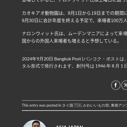
カオキアオ動物園は、
9
月
1
日から
19
日までの期間
9
月
30
日に会計年度を終える予定で、来場者
100
万
ナロンウィット氏は、ムーデンマニアによって来
国からの外国人来場者も増えると予想している。
2024年9月20日 Bangkok Post (バンコ
タル形式で発行されます。創刊号は 1946 年 8 月 
This entry was posted in
タイ国 🇹🇭
,
かわいいもの😍
,
東南アジア
ASIA JAPAN