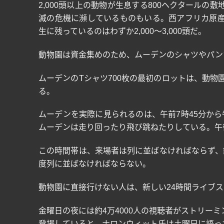
2,000
頭以上の動物が生息する
800
ヘクタールの敷
滅の危機に瀕しているものもいる。西アフリカ原
生に残っているのはわずか
2,000
～
3,000
頭だ。
動物園は資金集めのため、ムーデンのシャツやパン
ムーデンの
T
シャツ
700
枚の最初のロットは、動物
る。
ムーデンを実際に見られるのは、午前
7
時
45
分から
ムーデンは走り回ったり飛び跳ねたりしている。午
この時間帯は、来場者は列に並ばなければならず、
度列に並ばなければならない。
動物園に直接行けない人は、新しい
24
時間ライブス
金曜日の夜には約
4
万
4000
人の視聴者がストリーミ
登場していると、ナロンウィット氏は土曜日に語っ