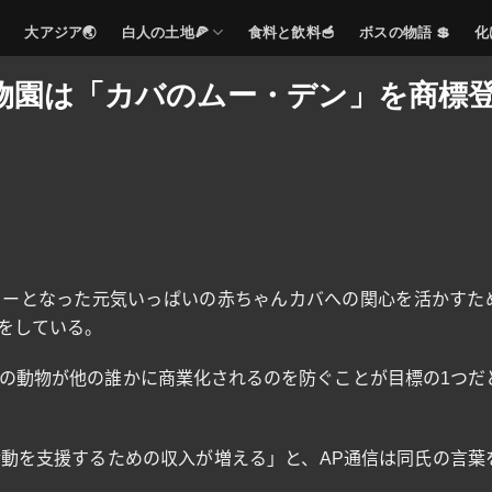
大アジア🌏
白人の土地🍕
食料と飲料🥣
ボスの物語 💲
化
物園は「カバのムー・デン」を商標
ターとなった元気いっぱいの赤ちゃんカバへの関心を活かすた
をしている。
の動物が他の誰かに商業化されるのを防ぐことが目標の
1
つだ
活動を支援するための収入が増える」と、
AP
通信は同氏の言葉