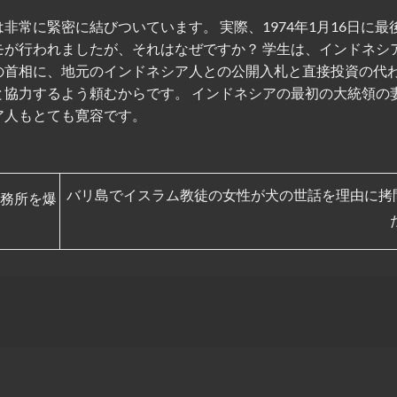
非常に緊密に結びついています。 実際、1974年1月16日に最
モが行われましたが、それはなぜですか？ 学生は、インドネシ
の首相に、地元のインドネシア人との公開入札と直接投資の代
と協力するよう頼むからです。 インドネシアの最初の大統領の
ア人もとても寛容です。
バリ島でイスラム教徒の女性が犬の世話を理由に拷
務所を爆