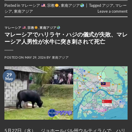
Posted in
マレーシア
,
宗教
,
東南アジア
|
Tagged
アジア
,
マレー
シア
,
東南アジア
Leave a comment
マレーシア
,
宗教
,
東南アジア
マレーシアでハリラヤ・ハジの儀式が失敗、マレ
ーシア人男性が水牛に突き刺されて死亡
POSTED ON
MAY 29, 2026
BY
東南アジア
29
May
5月27日（水）、ジョホールバル州ウルティラムで、ハリ