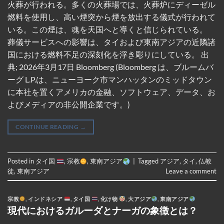
火葬が行われる。多くの火葬場では、火葬炉にディーゼル
燃料を使用し、高い煙突から煙を放出する儀式が行われて
いる。この煙は、魂を天国へと導くと信じられている。
葬儀サービスへの影響は、タイおよび東南アジアの近隣諸
国における燃料不足の深刻化を浮き彫りにしている。 出
典; 2026年3月17日 Bloomberg (Bloomberg は、ブルームバ
ーグ L.P.は、ニューヨーク市マンハッタンのミッドタウン
に本社を置くアメリカの金融、ソフトウェア、データ、お
よびメディアの非公開企業です。)
CONTINUE READING
→
Posted in
タイ国
,
宗教
,
東南アジア
|
Tagged
アジア
,
タイ
,
仏教
徒
,
東南アジア
Leave a comment
宗教
,
インドネシア
,
タイ国
,
化け物
,
大アジア
,
東南アジア
現代におけるガルーダとナーガの象徴とは？