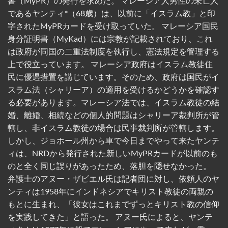
書（MyPR）の発行を求めた。 マレーシア人男性の未亡人
であるヤンティ*（68歳）は、以前に「イスラム教」と印
字されたMyPRカードを受け取っていた。 マレーシア国民
身分証明書（MyKad）には宗教が記載されており、これ
は政府が同国の二重法制度を執行し、憲法規定を管理する
上で役立っています。 マレーシア政府はイスラム教徒住
民に優遇措置を講じています。そのため、政府は国民がイ
スラム法（シャリーア）の適用を受けるかどうかを確認す
る必要があります。マレーシア法では、イスラム教徒の結
婚、離婚、相続などの個人的問題はシャリーア裁判所が管
轄し、非イスラム教徒の場合は民事裁判所が管轄します。
しかし、ジョホール州から車で今日までやって来たヤンテ
ィは、NRDから発行された新しいMyPRカードが以前のも
のと全く同じ誤りがあったため、落胆を隠せなかった。
弁護士のアヌー・ザビエル氏は記者団に対し、依頼人のヤ
ンティは1958年にインドネシアでキリスト教徒の両親の
もとに生まれ、「彼女はこれまでずっとキリスト教の信仰
を実践してきた」と語った。 アヌー氏によると、ヤンテ