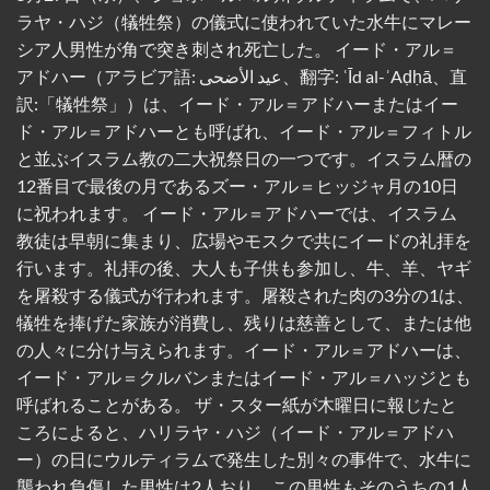
ラヤ・ハジ（犠牲祭）の儀式に使われていた水牛にマレー
シア人男性が角で突き刺され死亡した。 イード・アル＝
アドハー（アラビア語: عيد الأضحى‎、翻字: ʿĪd al-ʾAḍḥā、直
訳:「犠牲祭」）は、イード・アル＝アドハーまたはイー
ド・アル＝アドハーとも呼ばれ、イード・アル＝フィトル
と並ぶイスラム教の二大祝祭日の一つです。イスラム暦の
12番目で最後の月であるズー・アル＝ヒッジャ月の10日
に祝われます。 イード・アル＝アドハーでは、イスラム
教徒は早朝に集まり、広場やモスクで共にイードの礼拝を
行います。礼拝の後、大人も子供も参加し、牛、羊、ヤギ
を屠殺する儀式が行われます。屠殺された肉の3分の1は、
犠牲を捧げた家族が消費し、残りは慈善として、または他
の人々に分け与えられます。イード・アル＝アドハーは、
イード・アル＝クルバンまたはイード・アル＝ハッジとも
呼ばれることがある。 ザ・スター紙が木曜日に報じたと
ころによると、ハリラヤ・ハジ（イード・アル＝アドハ
ー）の日にウルティラムで発生した別々の事件で、水牛に
襲われ負傷した男性は2人おり、この男性もそのうちの1人