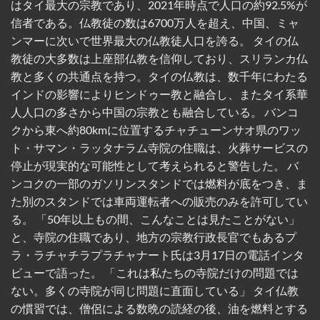
はタイ最大の宗教であり、2021年時点で人口の約92.5%が
信者である。仏教徒の数は6700万人を超え、中国、ミャ
ンマーに次いで世界最大の仏教徒人口を誇る。 タイの仏
教徒の大多数は上座部仏教を信仰しており、スリランカ仏
教と多くの共通点を持つ。タイの仏教は、数千年にわたる
インドの影響によりヒンドゥー教と融合し、またタイ系華
人人口の多さから中国の宗教とも融合している。 バンコ
クから東へ約80kmに位置するチャチューンサオ県のワッ
ト・サマン・ラッタナラム寺院の住職は、火葬サービスの
停止が現実的な可能性として考えられると警告した。 バ
ンコクの一部のガソリンスタンドでは燃料が底をつき、ま
た別のスタンドでは車両運転者への販売のみを許可してい
る。 「50年以上もの間、こんなことは見たことがない」
と、寺院の住職であり、地方の宗教行政長官でもあるプ
ラ・ラチャチラプラチャナート氏は3月17日の電話インタ
ビューで語った。 「これは私たちの寺院だけの問題では
ない。多くの寺院が同じ問題に直面している」 タイ仏教
の慣習では、僧侶による数晩の読経の後、油を燃料とする