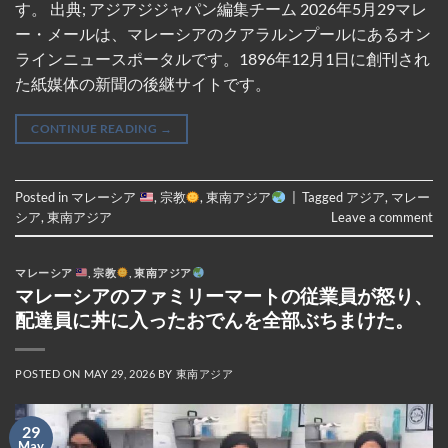
す。 出典; アジアジジャパン編集チーム 2026年5月29マレ
ー・メールは、マレーシアのクアラルンプールにあるオン
ラインニュースポータルです。1896年12月1日に創刊され
た紙媒体の新聞の後継サイトです。
CONTINUE READING
→
Posted in
マレーシア
,
宗教
,
東南アジア
|
Tagged
アジア
,
マレー
シア
,
東南アジア
Leave a comment
マレーシア
,
宗教
,
東南アジア
マレーシアのファミリーマートの従業員が怒り、
配達員に丼に入ったおでんを全部ぶちまけた。
POSTED ON
MAY 29, 2026
BY
東南アジア
29
May