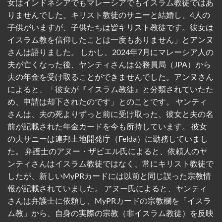
女はインドネシアでもマレーシアでもイスラム教徒ではあ
りませんでした。キリスト教徒のサニーと結婚し、4人の
子供がいますが、子供たちは皆キリスト教徒です。彼女は
イスラム教を信仰したことは一度もありません」とアンヌ
さんは語りました。 しかし、2024年7月にマレーシア人の
夫が亡くなった後、ヤンティさんは公務員局（JPA）から
夫の年金を受け取ることができませんでした。アンヌさん
によると、「彼女が『イスラム教徒』と分類されていたた
め、申請は却下されたのです」とのことです。 ヤンティ
さんは、夫の死よりずっと前に受け取った、彼女と夫の名
前が記載された年金カードを今も所持しています。 彼女
の夫サニーは連邦土地開発庁（Felda）に勤務していまし
た。 弁護士のアヌー・ザビエル氏によると、依頼人のヤ
ンティさんはイスラム教徒ではなく、常にキリスト教徒で
したが、新しいMyPRカードには以前と同じ誤った宗教情
報が記載されていました。 アヌー氏によると、ヤンティ
さんは弁護士に依頼し、MyPRカードの宗教欄を「イスラ
ム教」から、自身の実際の宗教（非イスラム教徒）を反映