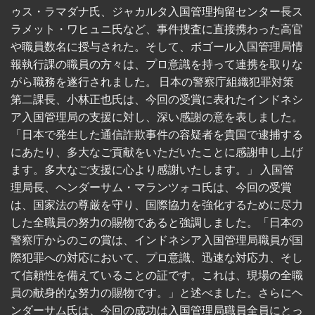
ゥス・ラマダナ氏、ジャカルタ入国管理拘留センター長ス
ラメット・ワヒュニ氏など、事件捜査に直接携わった高官
や職員数名に授与された。そして、ボゴール入国管理局情
報執行課の職員の方々は、プロ意識を持って連携を取りな
がら職務を遂行されました。 日本の警察庁組織犯罪対策
第二課長、小林正也氏は、今回の受賞に表れたインドネシ
ア入国管理局の支援に対し、深い感謝の意を表しました。
「日本で発生した通信詐欺事件の容疑者を貴国で逮捕する
にあたり、多大なご貢献をいただいたことに感謝申し上げ
ます。多大なご支援に心より感謝いたします。」 入国管
理局長、ヘンダーサム・マランツォコ氏は、今回の受賞
は、国家法の尊厳を守り、国際協力を強化するために尽力
した全職員の努力の賜物であると強調しました。「日本の
警察庁からのこの賞は、インドネシア入国管理局職員が国
際犯罪への対応において、プロ意識、迅速な対応力、そし
て信頼性を備えていることの証です。これは、現場の全職
員の献身的な努力の賜物です。」と述べました。さらにヘ
ンダーサム氏は、今回の成功は入国管理局職員全員にとっ