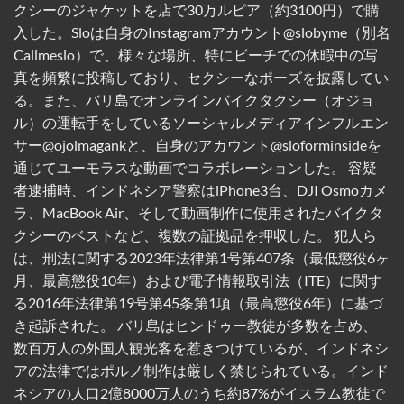
クシーのジャケットを店で30万ルピア（約3100円）で購
入した。Sloは自身のInstagramアカウント@slobyme（別名
Callmeslo）で、様々な場所、特にビーチでの休暇中の写
真を頻繁に投稿しており、セクシーなポーズを披露してい
る。また、バリ島でオンラインバイクタクシー（オジョ
ル）の運転手をしているソーシャルメディアインフルエン
サー@ojolmagankと、自身のアカウント@sloforminsideを
通じてユーモラスな動画でコラボレーションした。 容疑
者逮捕時、インドネシア警察はiPhone3台、DJI Osmoカメ
ラ、MacBook Air、そして動画制作に使用されたバイクタ
クシーのベストなど、複数の証拠品を押収した。 犯人ら
は、刑法に関する2023年法律第1号第407条（最低懲役6ヶ
月、最高懲役10年）および電子情報取引法（ITE）に関す
る2016年法律第19号第45条第1項（最高懲役6年）に基づ
き起訴された。 バリ島はヒンドゥー教徒が多数を占め、
数百万人の外国人観光客を惹きつけているが、インドネシ
アの法律ではポルノ制作は厳しく禁じられている。インド
ネシアの人口2億8000万人のうち約87%がイスラム教徒で