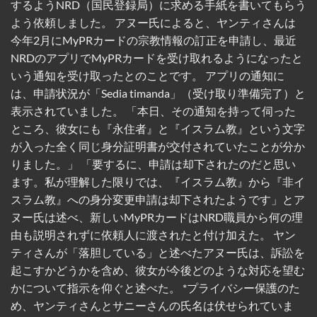
するようNRD（国民登録局）に求める手紙を書いてもらう
よう依頼しました。 アヌー氏によると、ヤンティさんは
今年2月にMyPRカードの宗教情報の訂正を申請し、最近
NRDのアプリでMyPRカードを受け取れるようになったと
いう通知を受け取ったとのことです。 アプリの通知に
は、申請状況が「Sedia timanda」（受け取り準備完了）と
表示されていました。 「本日、その通知を持って伺った
ところ、彼女にも『永住者』と『イスラム教』という文字
が入った全く同じ身分証明書が交付されていたことが分か
りました。」 「要するに、申請は却下されたのだと思い
ます。私が理解した限りでは、『イスラム教』から『非イ
スラム教』への身分変更申請は却下されたようです」とア
ヌー氏は述べ、新しいMyPRカードはNRD職員から何の理
由も説明されずに依頼人に渡されたと付け加えた。 ヤン
ティさんが「落胆している」と述べたアヌー氏は、訴訟を
起こすかどうかを含め、彼女が今後どのような対応を望む
かについて指示を仰ぐと述べた。 *プライバシー保護のた
め、ヤンティさんとサニーさんの氏名は伏せられていま