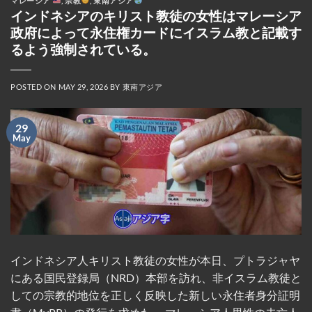
マレーシア
,
宗教
,
東南アジア
インドネシアのキリスト教徒の女性はマレーシア
政府によって永住権カードにイスラム教と記載す
るよう強制されている。
POSTED ON
MAY 29, 2026
BY
東南アジア
29
May
インドネシア人キリスト教徒の女性が本日、プトラジャヤ
にある国民登録局（NRD）本部を訪れ、非イスラム教徒と
しての宗教的地位を正しく反映した新しい永住者身分証明