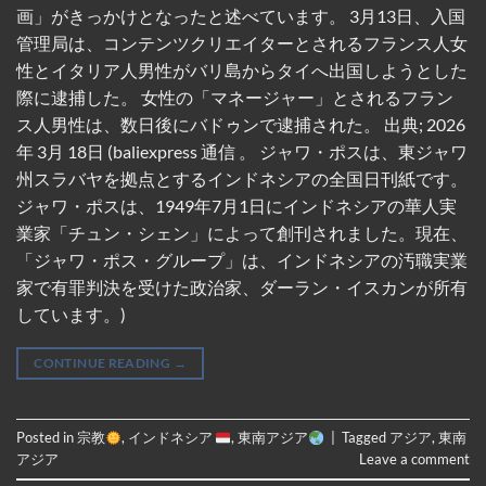
画」がきっかけとなったと述べています。 3月13日、入国
管理局は、コンテンツクリエイターとされるフランス人女
性とイタリア人男性がバリ島からタイへ出国しようとした
際に逮捕した。 女性の「マネージャー」とされるフラン
ス人男性は、数日後にバドゥンで逮捕された。 出典; 2026
年 3月 18日 (baliexpress 通信 。 ジャワ・ポスは、東ジャワ
州スラバヤを拠点とするインドネシアの全国日刊紙です。
ジャワ・ポスは、1949年7月1日にインドネシアの華人実
業家「チュン・シェン」によって創刊されました。現在、
「ジャワ・ポス・グループ」は、インドネシアの汚職実業
家で有罪判決を受けた政治家、ダーラン・イスカンが所有
しています。)
CONTINUE READING
→
Posted in
宗教
,
インドネシア
,
東南アジア
|
Tagged
アジア
,
東南
アジア
Leave a comment