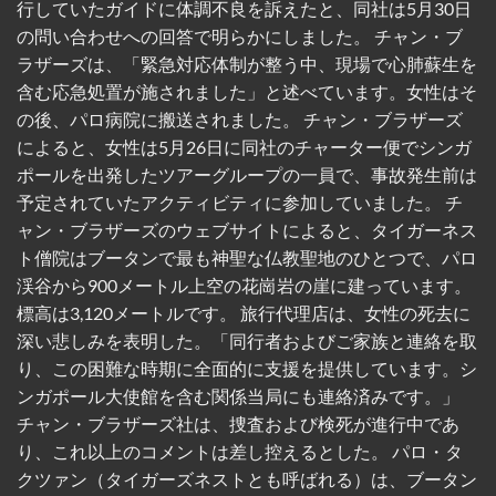
行していたガイドに体調不良を訴えたと、同社は5月30日
CONTINUE READING
→
の問い合わせへの回答で明らかにしました。 チャン・ブ
ラザーズは、「緊急対応体制が整う中、現場で心肺蘇生を
含む応急処置が施されました」と述べています。女性はそ
の後、パロ病院に搬送されました。 チャン・ブラザーズ
によると、女性は5月26日に同社のチャーター便でシンガ
ポールを出発したツアーグループの一員で、事故発生前は
予定されていたアクティビティに参加していました。 チ
ャン・ブラザーズのウェブサイトによると、タイガーネス
ト僧院はブータンで最も神聖な仏教聖地のひとつで、パロ
渓谷から900メートル上空の花崗岩の崖に建っています。
標高は3,120メートルです。 旅行代理店は、女性の死去に
深い悲しみを表明した。「同行者およびご家族と連絡を取
り、この困難な時期に全面的に支援を提供しています。シ
ンガポール大使館を含む関係当局にも連絡済みです。」
チャン・ブラザーズ社は、捜査および検死が進行中であ
り、これ以上のコメントは差し控えるとした。 パロ・タ
クツァン（タイガーズネストとも呼ばれる）は、ブータン