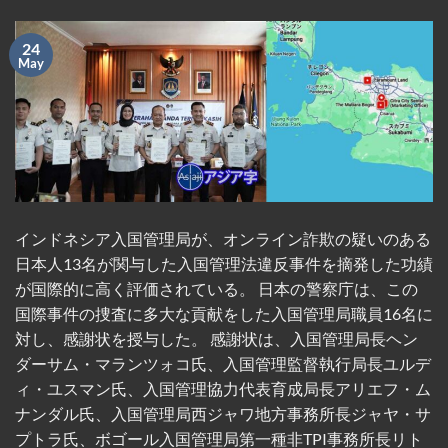
24
May
インドネシア入国管理局が、オンライン詐欺の疑いのある
日本人13名が関与した入国管理法違反事件を摘発した功績
が国際的に高く評価されている。 日本の警察庁は、この
国際事件の捜査に多大な貢献をした入国管理局職員16名に
対し、感謝状を授与した。 感謝状は、入国管理局長ヘン
ダーサム・マランツォコ氏、入国管理監督執行局長ユルデ
ィ・ユスマン氏、入国管理協力代表育成局長アリエフ・ム
ナンダル氏、入国管理局西ジャワ地方事務所長ジャヤ・サ
プトラ氏、ボゴール入国管理局第一種非TPI事務所長リト