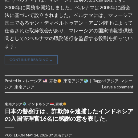
2008年に業務を開始しました。ベルナマは2008年に議会
法に基づいて設立されました。ベルナマには、マレーシア
国王であるヤン・ディペルトゥアン・アゴン陛下によって
任命された取締役会があり、マレーシアの国家情報提供機
関としてのベルナマの職務遂行を監督する役割を担ってい
ます。
CONTINUE READING
→
Posted in
マレーシア
,
宗教
,
東南アジア
|
Tagged
アジア
,
マレー
シア
,
東南アジア
Leave a comment
東南アジア
,
インドネシア
,
宗教
日本の警察庁は、詐欺師を逮捕したインドネシア
の入国管理官16名に感謝の意を表した。
POSTED ON
MAY 24, 2026
BY
東南アジア