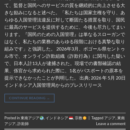
て、監督と国民へのサービスの質を継続的に向上させる大
きな励みになると述べた。「私たちは国家主権を守り、あ
らゆる入国管理法違反に対して断固たる措置を取り、国民
に最高のサービスを提供するために、今後も尽力してまい
ります。『国民のための入国管理』は単なるスローガンで
はなく、私たちの業務のあらゆる段階における真摯な取り
組みです」と強調した。 2026年3月、ボゴール県セントゥ
ル市で、オンライン詐欺組織（詐欺行為）に関与した疑い
で、日本人計13人が逮捕された。現場での書類確認の結
果、係官から求められた際に、1名がパスポートの原本を
提示できなかったことが判明した。 出典; 2026 年 5月 20日
インドネシア入国管理局からのプレスリリース
CONTINUE READING
→
Posted in
東南アジア
,
インドネシア
,
宗教
|
Tagged
アジア
,
東南
アジア
,
詐欺師
Leave a comment