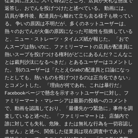
従業員に注文について尋ねたところ、店員が失礼な態度で
返答し、おでんを投げつけたと述べている。 動画には、
店員が事件後、配達員から離れて立ち去る様子も映ってい
る。 争いの原因は不明だが、多くのネットユーザーは、
熱々のおでんが火傷の原因になった可能性を指摘している
と、ニュー・ストレーツ・タイムズ紙が報じた。 「おで
んスープは熱いのに、ファミリーマートの店員が配達員に
熱いスープを投げつける権利がどこにあるんだ？こんなこ
とは裁判沙汰になるべきだ」とあるユーザーはコメントし
た。 別のユーザーは「たとえGrabの配達員と口論になっ
たとしても、熱いものを投げつけるのは正当化できない」
とコメントした。 「理由が何であれ、これは暴行だ」
Facebookページで懸念を示すネットユーザーに対し、フ
ァミリーマート・マレーシアは最新の投稿へのコメント
で、動画を認識しており、「最優先かつ緊急に」事件を調
査していると述べた。 「ファミリーマートは、店舗内で
誰に対しても失礼、危険、または無礼な行為を一切容認し
ません」と述べ、関係した従業員は現在調査中であり、停