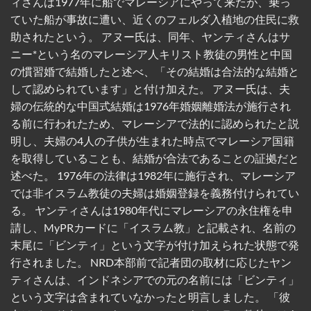
ィさんは1977年に船でマレーシアにやって来たが、乗っ
ていた船が事故に遭い、近くのフェルダ入植地の住民に救
助されたという。 アヌー氏は、同年、ヤンティさんはサ
ニー*という名のマレーシア人キリスト教徒の男性と中国
の慣習婚で結婚したと述べ、「その結婚は合法的な結婚と
して認められています」と付け加えた。 アヌー氏は、夫
婦の伝統的な中国式結婚は1976年婚姻離婚法が施行され
る前に行われたため、マレーシアで法的に認められたと説
明し、夫婦の4人の子供が生まれた時点でマレーシア国籍
を取得していることも、結婚が合法であることの証拠だと
述べた。 1976年の法律は1982年に施行され、マレーシア
では非イスラム教徒の夫婦は婚姻登録を義務付けられてい
る。 ヤンティさんは1980年代にマレーシアの永住権を申
請し、MyPRカードに「イスラム教」と記載され、名前の
末尾に「ビンティ」という文字が付け加えられた状態で発
行されました。 NRD本部前で記者団の取材に応じたヤン
ティさんは、インドネシアでの元の名前には「ビンティ」
という文字は含まれていなかったと明言しました。 「彼