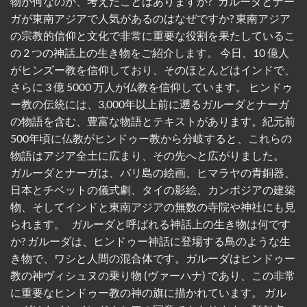
物が何なのか、考えたことはありますか? ガルーダとナー
ガが東南アジアで人気があるのはなぜですか? 東南アジア
の宗教的信仰と文化で非常に重要な役割を果たしているこ
の 2 つの神話上の生き物をご紹介します。 今日、10 億人
がヒンズー教を信仰しており、そのほとんどはインドで、
さらに 3 億 5000 万人が仏教を信仰しています。 ヒンドゥ
ー教の伝統には、3,000年以上前に遡るガルーダとナーガ
の物語を含む、豊富な物語とテキストがあります。紀元前
500年頃に仏教がヒンドゥー教から分岐すると、これらの
物語はアジア全土に広まり、その先へと広がりました。
ガルーダとナーガは、バリ島の絵画、ヒマラヤの青銅器、
日本とチベットの儀式劇、タイの影絵、カンボジアの建築
物、そしてインドと東南アジアの無数の寺院や神社にも見
られます。 ガルーダと呼ばれる神話上の生き物は何です
か? ガルーダは、ヒンドゥー神話に登場する鳥のような生
き物で、ワシと人間の混合体です。ガルーダはヒンドゥー
教の神ヴィシュヌの乗り物 (ヴァーハナ) であり、この非常
に重要なヒンドゥー教の神の旗に描かれています。 ガル