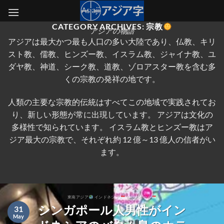
Skip
to
CATEGORY ARCHIVES:
宗教
content
アジアの物語
アジアは最大かつ最も人口の多い大陸であり、仏教、キリ
スト教、儒教、ヒンズー教、イスラム教、ジャイナ教、ユ
ダヤ教、神道、シーク教、道教、ゾロアスター教を含む多
くの宗教の発祥の地です。
人類の主要な宗教的伝統はすべてこの地域で実践されてお
り、新しい形態が常に出現しています。 アジアは文化の
多様性で知られています。 イスラム教とヒンズー教はア
ジア最大の宗教で、それぞれ約 12 億～13 億人の信者がい
ます。
東南アジア
インドネシア
シンガポール
シンガポール人男性がイン
31
May