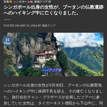
宗教
,
シンガポール
,
東南アジア
ル剤の箱やボトルも多数あり、中には医師の処方
シンガポール出身の女性が、ブータンの仏教遺跡
箋と服用方法の説明書が添付されているものもあ
へのハイキング中に亡くなりました。
った。 遺体はその後、死因特定のため検死解剖の
ため病院に搬送された。 インドネシア警察は、初
期捜査では暴力の痕跡は見られなかったとし、検
POSTED ON
MAY 31, 2026
BY
東南アジア
死解剖の最終結果を待っていると述べた。 シンガ
ポールの高齢者は、生活費が安いためシンガポー
31
ルドルをより有効に活用できることから、バタム
May
島を頻繁に訪れている。 多くの高齢者は、日用品
を買い込むために空のスーツケースを持って旅行
する。インドネシアの食料品や日用品は、シンガ
ポールよりも最大60％も安い場合があるからだ。
伝統的なマッサージ、スパ、サロンでのトリート
メントといったサービスは、シンガポールでかか
る料金のほんの一部で利用できる。 フェリーで45
分から60分という近さで、シンガポールからすぐ
近くにあり、手頃な価格でショッピング、食事、
シンガポール出身の女性が5月30日、ブータンの仏教聖地
ウェルネスサービスが楽しめる、アクセスしやす
へのハイキング中に体調不良を訴え、その後亡くなりまし
い目的地となっている。 出典; アジアジジャパン
た。 旅行会社チャン・ブラザーズが企画したツアーに参
編集チーム 2026年5月31ストレーツ・タイムズ
加していた女性は、タイガーネスト僧院から下山中に、同
[...]