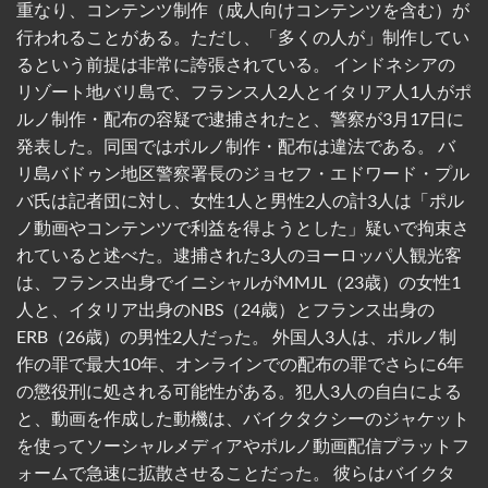
重なり、コンテンツ制作（成人向けコンテンツを含む）が
行われることがある。ただし、「多くの人が」制作してい
るという前提は非常に誇張されている。 インドネシアの
リゾート地バリ島で、フランス人2人とイタリア人1人がポ
ルノ制作・配布の容疑で逮捕されたと、警察が3月17日に
発表した。同国ではポルノ制作・配布は違法である。 バ
リ島バドゥン地区警察署長のジョセフ・エドワード・プル
バ氏は記者団に対し、女性1人と男性2人の計3人は「ポル
ノ動画やコンテンツで利益を得ようとした」疑いで拘束さ
れていると述べた。逮捕された3人のヨーロッパ人観光客
は、フランス出身でイニシャルがMMJL（23歳）の女性1
人と、イタリア出身のNBS（24歳）とフランス出身の
ERB（26歳）の男性2人だった。 外国人3人は、ポルノ制
作の罪で最大10年、オンラインでの配布の罪でさらに6年
の懲役刑に処される可能性がある。犯人3人の自白による
と、動画を作成した動機は、バイクタクシーのジャケット
を使ってソーシャルメディアやポルノ動画配信プラットフ
ォームで急速に拡散させることだった。 彼らはバイクタ