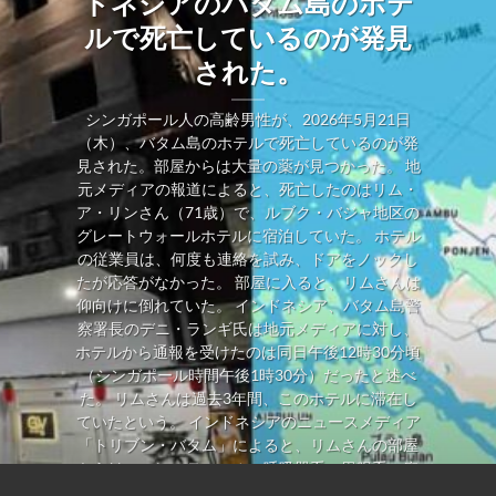
ドネシアのバタム島のホテ
ルで死亡しているのが発見
された。
シンガポール人の高齢男性が、2026年5月21日
（木）、バタム島のホテルで死亡しているのが発
見された。部屋からは大量の薬が見つかった。 地
元メディアの報道によると、死亡したのはリム・
ア・リンさん（71歳）で、ルブク・バジャ地区の
グレートウォールホテルに宿泊していた。 ホテル
の従業員は、何度も連絡を試み、ドアをノックし
たが応答がなかった。 部屋に入ると、リムさんは
仰向けに倒れていた。 インドネシア、バタム島警
察署長のデニ・ランギ氏は地元メディアに対し、
ホテルから通報を受けたのは同日午後12時30分頃
（シンガポール時間午後1時30分）だったと述べ
た。 リムさんは過去3年間、このホテルに滞在し
ていたという。 インドネシアのニュースメディア
「トリブン・バタム」によると、リムさんの部屋
からは、コレステロール、呼吸器系、胃腸系の疾
患の治療薬やサプリメントが発見された。カプセ