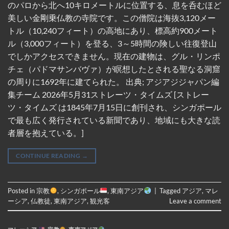
のパロから北へ10キロメートルに位置する、息を呑むほど
美しい金剛乗仏教の寺院です。この僧院は海抜3,120メー
トル（10,240フィート）の高地にあり、標高約900メート
ル（3,000フィート）を登る、3～5時間の険しい往復登山
でしかアクセスできません。現在の建物は、グル・リンポ
チェ（パドマサンバヴァ）が瞑想したとされる聖なる洞窟
の周りに1692年に建てられた。 出典; アジアジジャパン編
集チーム 2026年5月31ストレーツ・タイムズ [ストレー
ツ・タイムズ は1845年7月15日に創刊され、シンガポール
で最も広く発行されている新聞であり、地域にも大きな読
者層を抱えている。]
CONTINUE READING
→
Posted in
宗教
,
シンガポール
,
東南アジア
|
Tagged
アジア
,
マレ
ーシア
,
仏教徒
,
東南アジア
,
観光客
Leave a comment