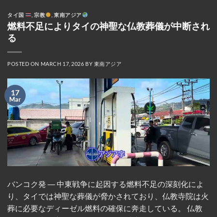
タイ国
,
宗教
,
東南アジア
燃料不足によりタイの神聖な仏教葬儀が中断され
る
POSTED ON
MARCH 17, 2026
BY
東南アジア
17
Mar
バンコク発 ― 中東戦争に起因する燃料不足の深刻化によ
り、タイでは神聖な葬儀が脅かされており、仏教寺院は火
葬に必要なディーゼル燃料の確保に奔走している。 仏教