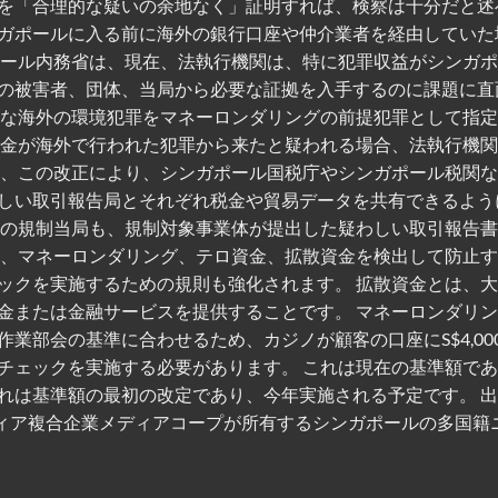
を「合理的な疑いの余地なく」証明すれば、検察は十分だと述
ガポールに入る前に海外の銀行口座や仲介業者を経由していた
ガポール内務省は、現在、法執行機関は、特に犯罪収益がシンガ
の被害者、団体、当局から必要な証拠を入手するのに課題に直
刻な海外の環境犯罪をマネーロンダリングの前提犯罪として指
資金が海外で行われた犯罪から来たと疑われる場合、法執行機
た、この改正により、シンガポール国税庁やシンガポール税関
しい取引報告局とそれぞれ税金や貿易データを共有できるよう
策の規制当局も、規制対象事業体が提出した疑わしい取引報告
は、マネーロンダリング、テロ資金、拡散資金を検出して防止
ックを実施するための規則も強化されます。 拡散資金とは、
金または金融サービスを提供することです。 マネーロンダリ
業部会の基準に合わせるため、カジノが顧客の口座にS$4,00
ェックを実施する必要があります。 これは現在の基準額である 5
れは基準額の最初の改定であり、今年実施される予定です。 出
の国営メディア複合企業メディアコープが所有するシンガポールの多国