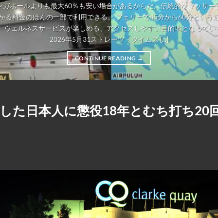
ンガポールよりも最大60％も安い場合があるからだ。伝統的なマッサー
かる料金のほんの一部で利用できる。 フェリーで45分から60分という
、ウェルネスサービスが楽しめる、アクセスしやすい目的地となっている。
2026年5月31ストレーツ・タイムズ [...]
CONTINUE READING
→
した日本人に懲役18年とむち打ち20