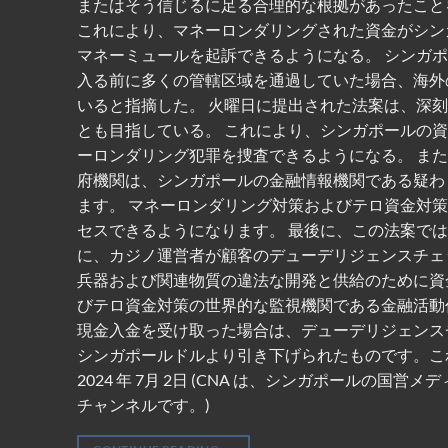
またはそう信じるに足る合理的な根拠があったこと
これにより、マネーロンダリングされた資金がシン
マネーミュールを起訴できるようになる。 ​​シン
入る前に多くの管轄区域を通過していた場合、海外
いると指摘した。 火曜日に提出された法案は、深
とも目指している。 これにより、シンガポールの
ーロンダリング犯罪を捜査できるようになる。 ま
府機関は、シンガポールの金融情報機関である疑わ
ます。 マネーロンダリング対策およびテロ資金対
セスできるようになります。 最後に、この法案で
に、カジノ運営者が顧客のデューデリジェンスチェ
兵器および関連物質の違法な開発と供給のために資
びテロ資金対策の世界的な監視機関である金融活動作
現金入金を受け取った場合は、デューデリジェンスチ
シンガポールドルより引き下げられたものです。こ
2024 年 7月 2日 (CNA は、シンガポール
チャンネルです。)