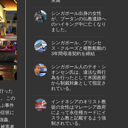
ル
人
No
男
Comments
性
シンガポール出身の女性
on
が
タ
が、ブータンの仏教遺跡へ
イ
イ・
ン
のハイキング中に亡くなり
ラ
ド
イ
ました。
ネ
オ
シ
ン・
No
ア
エ
Comments
の
シンガポール、プリンセ
on
ア、
バ
シ
ジ
ス・クルーズと複数船舶の
タ
ン
ェ
ム
3年間母港契約を締結
ガ
ッ
島
ポ
ト
No
の
ー
燃
Comments
ホ
ル
料
シンガポール人のテオ・シ
on
テ
出
価
シ
ル
オンセン氏は、違法な商行
身
格
ン
で
の
高
為を行ったとして米国政府
ガ
死
女
騰
ポ
から制裁対象として指定さ
亡
性
を
ー
し
が、
受
れている。
ル、
て
行った
ブ
け
プ
い
No
ー
プ
リ
る
。 この
Comments
タ
ー
ン
インドネシアのキリスト教
の
on
ン
ケ
セ
呼ぶ事件
が
シ
の
ッ
徒の女性はマレーシア政府
ス・
発
ン
仏
ト
ク
によって永住権カードにイ
の症状に
見
ガ
教
～
ル
さ
ポ
遺
スラム教と記載するよう強
シ
ー
は強姦、
れ
ー
跡
ン
ズ
制されている。
た。
ル
へ
ガ
、被害者
と
人
の