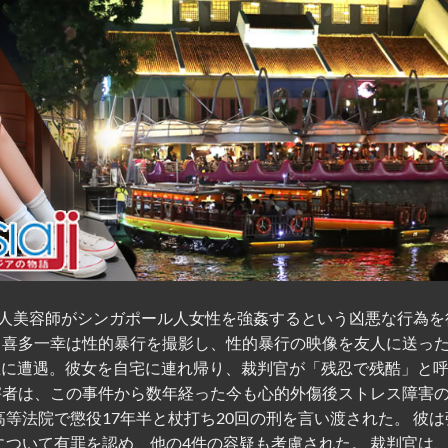
人美容師がシンガポール人女性を強姦するという凶悪な行為を
、喜多一幸は性的暴行を撮影し、性的暴行の映像を友人に送った
大生に遭遇。彼女を自宅に連れ帰り、裁判官が「残忍で残酷」と
被害者は、この事件から数年経った今も心的外傷後ストレス障害
、高等法院で懲役17年半と杖打ち20回の刑を言い渡された。 彼
について有罪を認め、他の4件の容疑も考慮された。 裁判官は