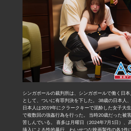
シンガポールの裁判所は、シンガポールで働く日本
として、ついに有罪判決を下した。 38歳の日本人
日本人は2019年にクラークキーで泥酔した女子
で複数回の強姦行為を行った。 当時20歳だった
苦しんでいる。 喜多は月曜日（2024年7月1日）
挿入による性的暴行、わいせつな映画製作の各1件