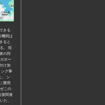
できる
行機関は
きると
る。 現
者の同
ンガポー
付け加
リング事
。 シ
に費用
なぜこの
直接関連
ていた、