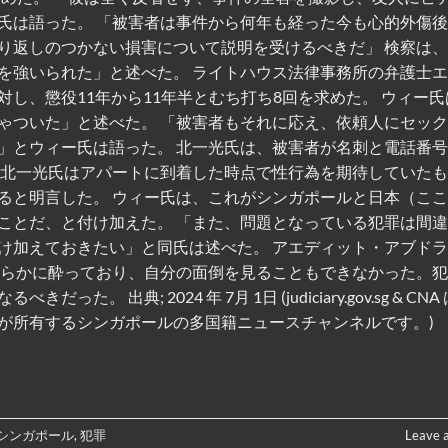
氏は語った。 「被害者は事件から何年も経った今も心的外傷
り返しのつかない損害について説明を受けるべきだ」 検察は
を強いられた」と述べた。 ライトハウス法律事務所の弁護士
し、懲役11年から11年半とむち打ち8回を求めた。 ウィー氏
ゃついた」と述べた。 「被害者もそれに応え、依頼人にセッ
」とウィー氏は語った。 北一光氏は、被害者が名刺と電話番
、北一光氏はアパートに到着した時点で性行為を期待していた
ると明言した。 ウィー氏は、これがシンガポールと日本（こ
ことだ、と付け加えた。 「また、問題となっている犯罪は間
け加えておきたい」と同氏は述べた。 アエディット・アブド
明らかに酔っており、自分の面倒を見ることもできなかった。
出典; 2024 年 7月 1日 (judiciary.gov.sg & CNA
が所有するシンガポールの多国籍ニュースチャンネルです。)
シンガポール
,
犯罪
Leave 