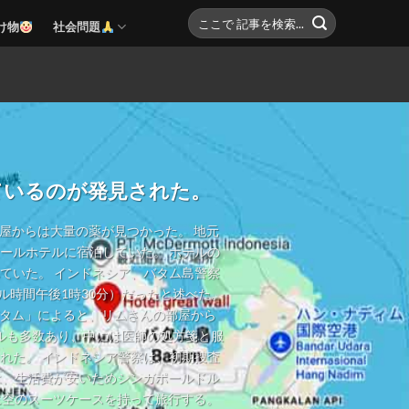
け物
社会問題
ているのが発見された。
部屋からは大量の薬が見つかった。 地元
ールホテルに宿泊していた。 ホテルの
ていた。 インドネシア、バタム島警察
ル時間午後1時30分）だったと述べた。
バタム」によると、リムさんの部屋から
ルも多数あり、中には医師の処方箋と服
れた。 インドネシア警察は、初期捜査
は、生活費が安いためシンガポールドル
に空のスーツケースを持って旅行する。