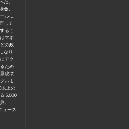
べた。
場合、
ポールに
面して
定するこ
関はマネ
などの政
になり
書にアク
するため
大量破壊
ングおよ
0以上の
,000
典;
籍ニュース