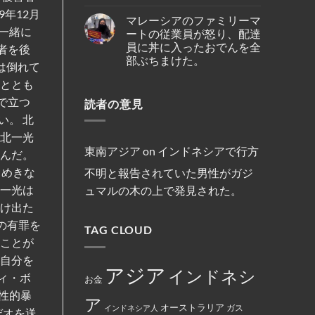
ポ
No
複
の
ハ
ー
Comments
年12月
数
テ
イ
マレーシアのファミリーマ
ル
on
船
オ・
キ
線
イ
一緒に
舶
ートの従業員が怒り、配達
シ
ン
を
ン
の
オ
員に丼に入ったおでんを全
グ
含
者を後
ド
3
ン
中
む
ネ
部ぶちまけた。
年
セ
に
15
は倒れて
シ
間
ン
亡
路
ア
No
母
氏
く
者ととも
線
の
Comments
港
は、
な
で
on
キ
契
違
で立つ
り
減
読者の意見
マ
リ
約
法
ま
便
レ
ス
を
な
い。 北
し
を
ー
ト
締
商
た。
実
シ
教
結
 北一光
行
施
ア
徒
為
の
の
東南アジア
on
インドネシアで行方
呼んだ。
を
フ
女
行
ァ
性
ろめきな
不明と報告されていた男性がガジ
っ
ミ
は
た
リ
マ
北一光は
ュマルの木の上で発見された。
と
ー
レ
し
マ
ー
届け出た
て
ー
シ
米
ト
ア
の有罪を
国
TAG CLOUD
の
政
政
従
府
たことが
府
業
に
か
員
よ
て自分を
ら
が
っ
アジア
インドネシ
制
怒
ィ・ボ
て
お金
裁
り、
永
対
性的暴
配
住
ア
象
達
権
オーストラリア
インドネシア人
ガス
と
デオを送
員
カ