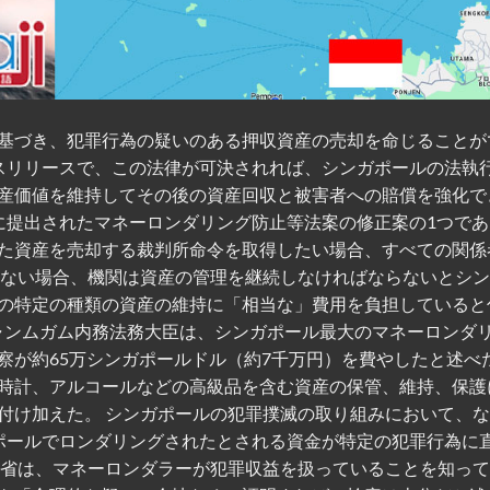
基づき、犯罪行為の疑いのある押収資産の売却を命じることが
プレスリリースで、この法律が可決されれば、シンガポールの法執
産価値を維持してその後の資産回収と被害者への賠償を強化で
会に提出されたマネーロンダリング防止等法案の修正案の1つであ
た資産を売却する裁判所命令を取得したい場合、すべての関係
れない場合、機関は資産の管理を継続しなければならないとシ
の特定の種類の資産の維持に「相当な」費用を負担していると
シャンムガム内務法務大臣は、シンガポール最大のマネーロンダ
が約65万シンガポールドル（約7千万円）を費やしたと述べた
時計、アルコールなどの高級品を含む資産の保管、維持、保護
付け加えた。 シンガポールの犯罪撲滅の取り組みにおいて、
ガポールでロンダリングされたとされる資金が特定の犯罪行為に
務省は、マネーロンダラーが犯罪収益を扱っていることを知っ