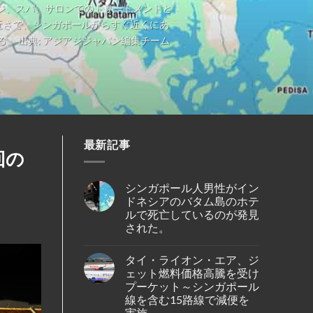
ジ、スパ、サロンでのトリートメントと
近さで、シンガポールからすぐ近くにあ
 出典; アジアジジャパン編集チーム
最新記事
回の
シンガポール人男性がイン
ドネシアのバタム島のホテ
ルで死亡しているのが発見
された。
No
Comments
タイ・ライオン・エア、ジ
on
シ
ェット燃料価格高騰を受け
ン
プーケット～シンガポール
ガ
ポ
線を含む15路線で減便を
ー
実施