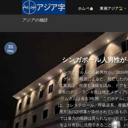
Skip
ホムペ
東南アジア
to
content
アジアの物語
31
May
シンガポール人男性が
シンガポール人の高齢男性が、2026
メディアの報道によると、死亡したの
従業員は、何度も連絡を試み、ドアを
署長のデニ・ランギ氏は地元メディアに
リムさんは過去3年間、このホテルに
は、コレステロール、呼吸器系、胃腸
用方法の説明書が添付されているもの
では暴力の痕跡は見られなかったとし
をより有効に活用できることから、バ