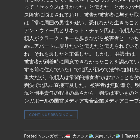
って『セックスは良かった』と伝えた」とボッパナ
ス障害に悩まされており、被告が被害者に与えた取
は「常に周囲の男性を疑い、恐れながら生きること
アン・ウィー氏とリネット・チャン氏は、依頼人に対
頼人がクラーク・キーを歩きながら被害者と「いち
めにアパートに戻りたいと伝えたと伝えられている
ね、それを渡したと主張した。 しかし、弁護士は
被害者が到着時に同意できなかったことを認めてい
する前に住んでいた）で北氏が初めて法律に触れた
重大だが、依頼人は常習的捕食者ではないことも付
判決で北氏に直接言及した。 被害者は無防備で、
況と刑事責任の程度の高さから、判決は重いものとなるべきだった。 
ンガポールの国営メディア複合企業メディアコープ
CONTINUE READING
→
Posted in
シンガポール
,
大アジア
,
東南アジア
|
Tagged