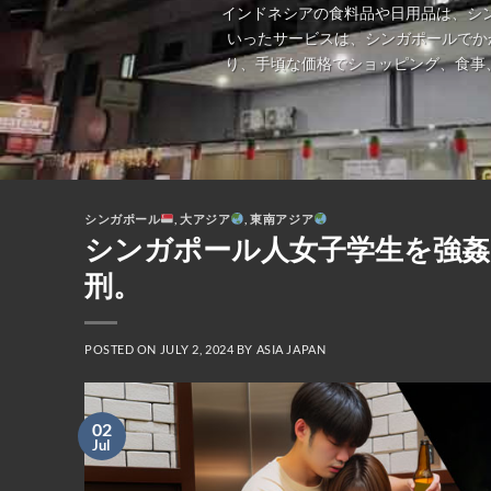
インドネシアの食料品や日用品は、シ
いったサービスは、シンガポールでか
り、手頃な価格でショッピング、食事
シンガポール
,
大アジア
,
東南アジア
シンガポール人女子学生を強姦
刑。
POSTED ON
JULY 2, 2024
BY
ASIA JAPAN
02
Jul