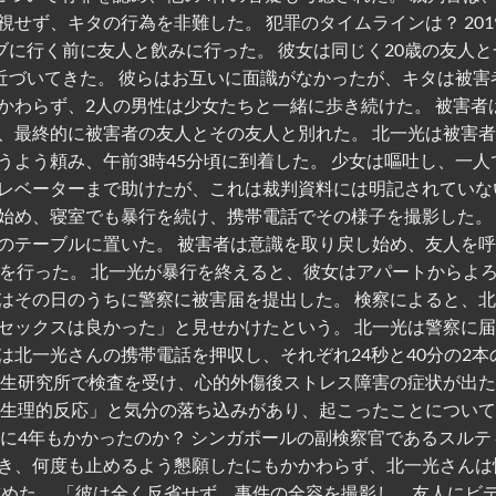
せず、キタの行為を非難した。 犯罪のタイムラインは？ 2019
ブに行く前に友人と飲みに行った。 彼女は同じく20歳の友人と
近づいてきた。 彼らはお互いに面識がなかったが、キタは被害
かわらず、2人の男性は少女たちと一緒に歩き続けた。 被害者
、最終的に被害者の友人とその友人と別れた。 北一光は被害
よう頼み、午前3時45分頃に到着した。 少女は嘔吐し、一人
レベーターまで助けたが、これは裁判資料には明記されていな
始め、寝室でも暴行を続け、携帯電話でその様子を撮影した。
のテーブルに置いた。 被害者は意識を取り戻し始め、友人を
為を行った。 北一光が暴行を終えると、彼女はアパートからよ
はその日のうちに警察に被害届を提出した。 検察によると、
セックスは良かった」と見せかけたという。 北一光は警察に
北一光さんの携帯電話を押収し、それぞれ24秒と40分の2本
衛生研究所で検査を受け、心的外傷後ストレス障害の症状が出
な生理的反応」と気分の落ち込みがあり、起こったことについ
に4年もかかったのか？ シンガポールの副検察官であるスルテ
き、何度も止めるよう懇願したにもかかわらず、北一光さんは
求めた。 「彼は全く反省せず、事件の全容を撮影し、友人にビ