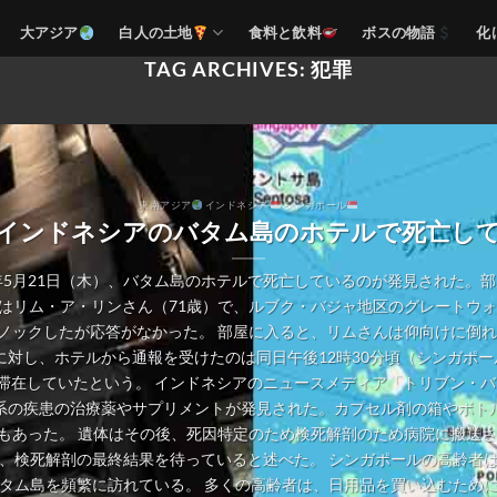
大アジア
白人の土地
食料と飲料
ボスの物語
化
TAG ARCHIVES:
犯罪
東南アジア
インドネシア
シンガポール
インドネシアのバタム島のホテルで死亡し
年5月21日（木）、バタム島のホテルで死亡しているのが発見された。
はリム・ア・リンさん（71歳）で、ルブク・バジャ地区のグレートウォ
ノックしたが応答がなかった。 部屋に入ると、リムさんは仰向けに倒れ
対し、ホテルから通報を受けたのは同日午後12時30分頃（シンガポー
滞在していたという。 インドネシアのニュースメディア「トリブン・
系の疾患の治療薬やサプリメントが発見された。カプセル剤の箱やボト
もあった。 遺体はその後、死因特定のため検死解剖のため病院に搬送さ
、検死解剖の最終結果を待っていると述べた。 シンガポールの高齢者
タム島を頻繁に訪れている。 多くの高齢者は、日用品を買い込むため