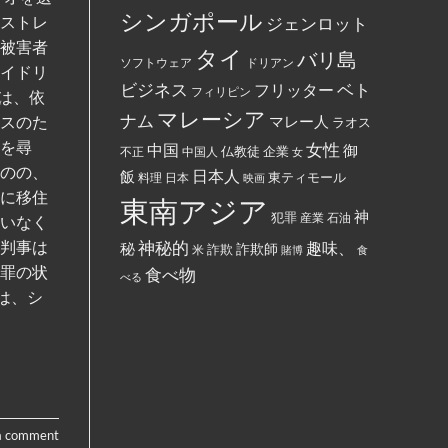
し
に
ー
シンガポール
て
後ストレ
ジェンロット
丼
ド
指
に
に
定
、被害者
入
イ
タイ
バリ島
さ
っ
ス
ソフトウェア
ドリアン
エイドリ
れ
た
ラ
て
ベト
お
ビジネス
ム
フリッター
フィリピン
は、依
い
で
教
る。
ん
マレーシア
と
ナム
マレー人
クスのた
ラオス
を
記
全
載
号を尋
女性
中国
御
仏教徒
企業
中国人
部
不正
女
す
ぶ
る
ものの、
日本人
飯
東ティモール
日本
ち
料理
映画
よ
ま
う
こに移住
東南アジア
け
強
神
犯罪
た。
制
産業
石油
違いなく
さ
れ
神秘的
ラ判事は
趣味、
秘
詐欺師
詐欺
米
賭博
食
て
犯罪の状
い
食べ物
べる
る。
 は、シ
a comment