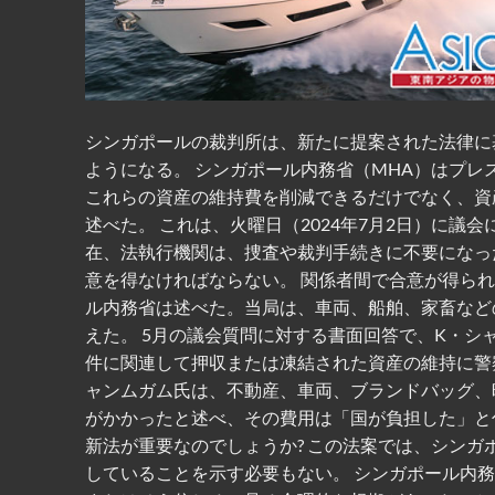
シンガポールの裁判所は、新たに提案された法律に
ようになる。 ​​シンガポール内務省（MHA）は
これらの資産の維持費を削減できるだけでなく、資
述べた。 これは、火曜日（2024年7月2日）に議
在、法執行機関は、捜査や裁判手続きに不要になっ
意を得なければならない。 関係者間で合意が得ら
ル内務省は述べた。当局は、車両、船舶、家畜など
えた。 5月の議会質問に対する書面回答で、K・
件に関連して押収または凍結された資産の維持に警察
ャンムガム氏は、不動産、車両、ブランドバッグ、
がかかったと述べ、その費用は「国が負担した」と
新法が重要なのでしょうか? この法案では、シン
していることを示す必要もない。 シンガポール内