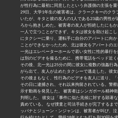
が性行為に最初に同意したという弁護側の主張を重視
29日、大学1年生の被害者は、クラークキーのクラ
いたが、キタと彼の友人の1人である23歳の男性が
ろから抱きしめた。被害者の友人が拒絶したにもか
一人で立つことができず、キタは彼女を助け起こし
にタクシーに乗り、運転手に自分のアパートに向かう
ことができなかったため、北は彼女をアパートのエ
一光はエレベーターホールで若い女性に性的暴行を
は別のビデオを撮るために、携帯電話をベッド近く
その後、北一光は25分の間に彼女に複数の強姦行
がら出て、友人が止めたタクシーで逃走した。彼女
その後まもなく、性行為のビデオを友人に送り、「
その日に逮捕され、それ以来拘留されている。警察は
示す動画を発見した。 被害者はシンガポール精神
判明した。 彼女は「事件に似た兆候に対する顕著
責めている。 なぜ捜査と司法手続きが完了するまで
ッパナとジューン・ンジャンは、被害者が叫び、泣
行を続けたとして、懲役18年とむち打ち刑20回を