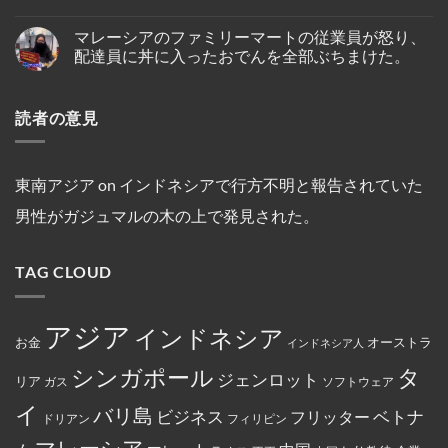
ポ
死
け
ン
ス・
No
ー
亡
プ
の
ク
Comments
ル
し
マレーシアのファミリーマートの従業員が怒り、
on
ー
仏
ル
人
て
イ
ケ
教
ー
配達員に丼に入ったおでんを全部ぶちまけた。
の
い
ン
ッ
遺
ズ
テ
る
ド
ト
跡
と
No
オ・
の
ネ
～
へ
複
Comments
シ
が
シ
on
シ
の
数
オ
発
読者の意見
ア
マ
ン
ハ
船
ン
見
の
レ
ガ
イ
舶
セ
さ
キ
ー
ポ
キ
の
ン
れ
リ
シ
ー
ン
3
氏
た。
ス
ア
ル
グ
年
は、
ト
の
線
中
間
東南アジア
on
インドネシアで行方不明と報告されていた
違
教
フ
を
に
母
法
徒
ァ
含
亡
港
な
男性がガジュマルの木の上で発見された。
の
ミ
む
く
契
商
女
リ
15
な
約
行
性
ー
路
り
を
為
は
マ
線
ま
締
を
TAG CLOUD
マ
ー
で
し
結
行
レ
ト
減
た。
っ
ー
の
便
た
シ
従
を
と
ア
業
実
アジア
し
インドネシア
政
員
施
お金
オーストラ
て
インドネシア人
府
が
米
に
怒
国
タ
シンガポール
よ
り、
ジェンロット
リア
政
ガス
ソフトウェア
っ
配
府
て
達
イ
か
バリ島
ベトナ
永
員
ビジネス
フリッター
ドリアン
フィリピン
ら
住
に
制
権
丼
マレーシア
裁