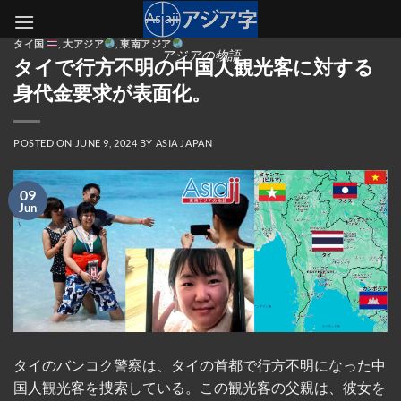
Skip
to
タイ国
,
大アジア
,
東南アジア
content
アジアの物語
タイで行方不明の中国人観光客に対する
身代金要求が表面化。
POSTED ON
JUNE 9, 2024
BY
ASIA JAPAN
09
Jun
タイのバンコク警察は、タイの首都で行方不明になった中
国人観光客を捜索している。この観光客の父親は、彼女を