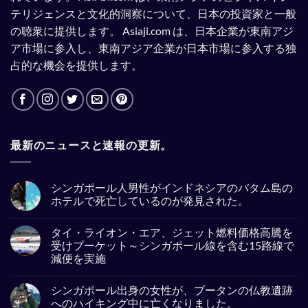
テリジェンスと文化的洞察について、日本の投資家と一般
の聴衆に提供します。
Asiaji.com は、日本企業が東南アジ
ア市場に参入し、東南アジア企業が日本市場に参入する独
占的な機会を提供します。
最新のニュースと速報の更新。
シンガポール人男性がインドネシアのバタム島の
ホテルで死亡しているのが発見された。
No
Comments
タイ・ライオン・エア、ジェット燃料価格高騰を
on
シ
受けプーケット～シンガポール線を含む15路線で
ン
減便を実施
ガ
ポ
No
ー
Comments
ル
シンガポール出身の女性が、ブータンの仏教遺跡
on
人
タ
へのハイキング中に亡くなりました。
男
イ・