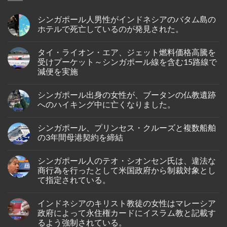
シンガポール人男性がインドネシアのバタム島の
ホテルで死亡しているのが発見された。
No
Comments
タイ・ライオン・エア、ジェット燃料価格高騰を
on
シ
受けプーケット～シンガポール線を含む15路線で
ン
減便を実施
ガ
ポ
No
ー
Comments
ル
シンガポール出身の女性が、ブータンの仏教遺跡
on
人
タ
へのハイキング中に亡くなりました。
男
イ・
性
ラ
No
が
イ
Comments
イ
シンガポール、プリンセス・クルーズと複数船舶
オ
on
ン
ン・
シ
の3年間母港契約を締結
ド
エ
ン
ネ
ア、
ガ
No
シ
ジ
ポ
Comments
ア
シンガポール人のテオ・シオンセン氏は、違法な
ェ
ー
on
の
ッ
ル
シ
商行為を行ったとして米国政府から制裁対象とし
バ
ト
出
ン
タ
て指定されている。
燃
身
ガ
ム
料
の
ポ
島
No
価
女
ー
の
Comments
格
性
ル、
インドネシアのキリスト教徒の女性はマレーシア
on
ホ
高
が、
プ
シ
テ
政府によって永住権カードにイスラム教と記載す
騰
ブ
リ
ン
ル
を
ー
ン
るよう強制されている。
ガ
で
受
タ
セ