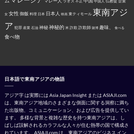
ム
マレー人
中国
ラオス
仏教徒
企業
中国人
不正
カ
に
対
ー
入
象
東南アジ
ド
っ
と
女性
日本人
御飯
に
た
東ティモール
日本
女
料理
映画
し
イ
お
て
ス
で
ア
指
ラ
ん
神秘的
趣味、
神秘
定
詐欺師
犯罪
詐欺
米
産業
石油
賭博
食べる
ム
を
さ
教
全
れ
食べ物
と
部
て
記
ぶ
い
載
ち
る。
す
ま
る
け
よ
た。
う
強
制
さ
れ
日本語で東南アジアの物語
て
い
る。
アジア字 は実際には Asia Japan Insight または ASIAJI.com
は、東南アジア地域のさまざまな側面に関する洞察に満ち
た出版物、コミュニケーション、および広告を提供してい
ます。
多様な背景と複雑な歴史を持つ東南アジアは、し
ばしば誤解されるカラフルな人々が住む熱帯の国で構成さ
れています。
ASIAJI.com は、東南アジアのビジネス イン