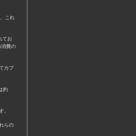
が、これ
れてお
の消費の
てカプ
は約
す。
れらの