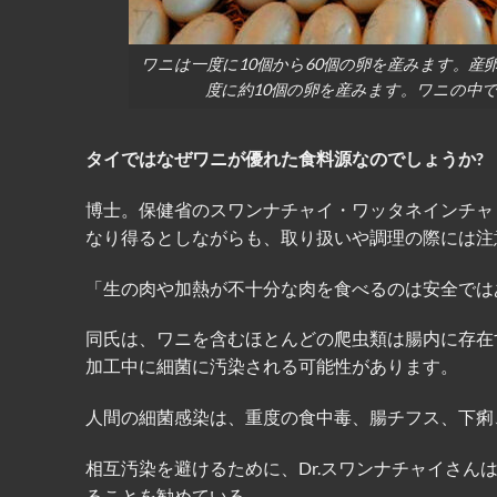
ワニは一度に10個から60個の卵を産みます。
度に約10個の卵を産みます。ワニの中で
タイではなぜワニが優れた食料源なのでしょうか?
博士。保健省のスワンナチャイ・ワッタネインチャ
なり得るとしながらも、取り扱いや調理の際には注
「生の肉や加熱が不十分な肉を食べるのは安全では
同氏は、ワニを含むほとんどの爬虫類は腸内に存在
加工中に細菌に汚染される可能性があります。
人間の細菌感染は、重度の食中毒、腸チフス、下痢
相互汚染を避けるために、Dr.スワンナチャイさ
ることを勧めている。