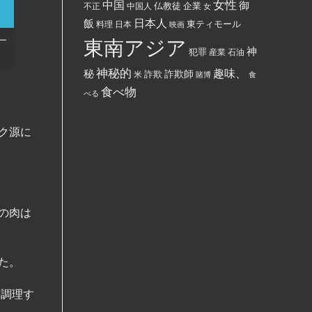
女性
中国
御
仏教徒
企業
中国人
部
不正
女
す
ぶ
る
日本人
飯
東ティモール
日本
ち
料理
映画
よ
ま
う
一
東南アジア
け
強
神
犯罪
た。
制
産業
石油
さ
れ
神秘的
趣味、
秘
詐欺師
詐欺
米
賭博
食
て
い
食べ物
べる
る。
ク源に
の肉は
た。
に調理す