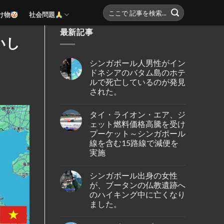
け物
社会問題
最新記事
いし
シンガポール人男性がイン
ドネシアのバタム島のホテ
ルで死亡しているのが発見
された。
No
Comments
タイ・ライオン・エア、ジ
on
シ
ェット燃料価格高騰を受け
ン
プーケット～シンガポール
ガ
ポ
線を含む15路線で減便を
ー
実施
ル
人
No
男
Comments
性
シンガポール出身の女性
on
が
タ
が、ブータンの仏教遺跡へ
イ
イ・
ン
のハイキング中に亡くなり
ラ
ド
イ
ました。
ネ
オ
シ
ン・
No
ア
エ
Comments