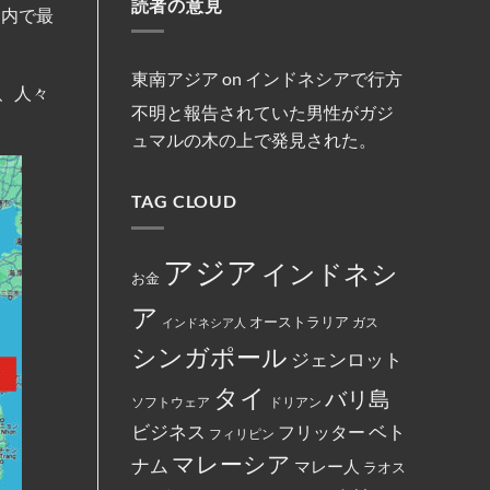
減
読者の意見
マ
リ
約
法
国内で最
ま
便
レ
ス
を
な
し
を
ー
ト
締
商
た。
実
シ
教
結
行
施
ア
徒
為
の
の
東南アジア
on
インドネシアで行方
を
フ
女
、人々
行
ァ
性
不明と報告されていた男性がガジ
っ
ミ
は
た
リ
マ
ュマルの木の上で発見された。
と
ー
レ
し
マ
ー
て
ー
シ
米
ト
ア
国
TAG CLOUD
の
政
政
従
府
府
業
に
か
員
よ
ら
が
っ
アジア
インドネシ
制
怒
て
お金
裁
り、
永
対
配
住
ア
象
達
権
オーストラリア
インドネシア人
ガス
と
員
カ
し
に
ー
シンガポール
て
ジェンロット
丼
ド
指
に
に
定
入
イ
タイ
バリ島
さ
っ
ス
ソフトウェア
ドリアン
れ
た
ラ
て
ベト
お
ビジネス
ム
フリッター
フィリピン
い
で
教
る。
ん
マレーシア
と
ナム
マレー人
ラオス
を
記
全
載