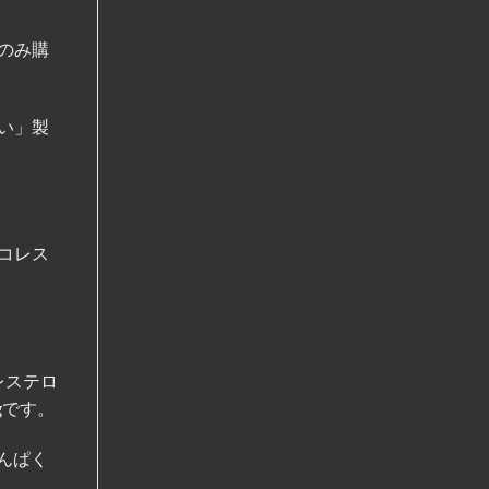
のみ購
い」製
コレス
コレステロ
gです。
たんぱく