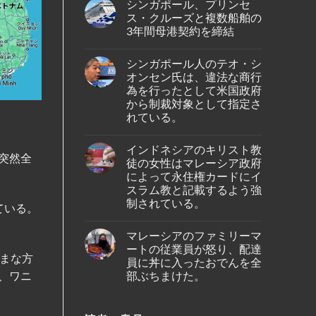
の
シンガポール、プリンセ
on
ア、
バ
シ
ジ
ス・クルーズと複数船舶の
タ
ン
ェ
ム
3年間母港契約を締結
ガ
ッ
島
ポ
ト
No
の
ー
燃
Comments
ホ
ル
料
シンガポール人のテオ・シ
on
テ
出
価
シ
ル
オンセン氏は、違法な商行
身
格
ン
で
の
高
為を行ったとして米国政府
ガ
死
女
騰
ポ
から制裁対象として指定さ
亡
性
を
ー
し
が、
受
れている。
ル、
て
ブ
け
プ
い
No
ー
プ
リ
る
Comments
タ
ー
ン
インドネシアのキリスト教
の
on
ン
ケ
セ
突然全
が
シ
の
ッ
徒の女性はマレーシア政府
ス・
発
ン
仏
ト
ク
によって永住権カードにイ
見
ガ
教
～
ル
さ
ポ
遺
スラム教と記載するよう強
シ
ー
れ
ー
跡
ン
ズ
制されている。
た。
ル
へ
ている。
ガ
と
人
の
ポ
No
複
の
ハ
ー
Comments
数
テ
イ
マレーシアのファミリーマ
ル
on
船
オ・
キ
線
イ
舶
ートの従業員が怒り、配達
シ
ン
を
ン
の
まな方
オ
員に丼に入ったおでんを全
グ
含
ド
3
ン
中
む
ネ
部ぶちまけた。
、ワニ
年
セ
に
15
シ
間
ン
亡
路
ア
No
母
氏
く
線
の
Comments
港
は、
な
で
on
キ
契
違
り