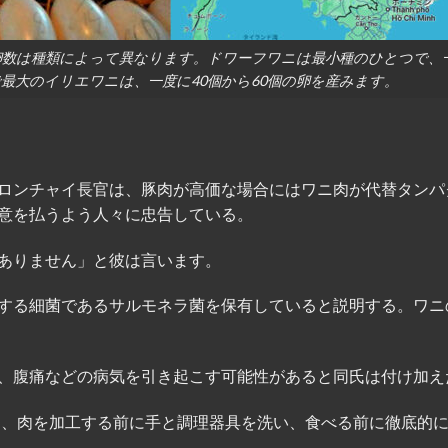
産卵数は種類によって異なります。ドワーフワニは最小種のひとつで、
最大のイリエワニは、一度に40個から60個の卵を産みます。
ロンチャイ長官は、豚肉が高価な場合にはワニ肉が代替タンパ
意を払うよう人々に忠告している。
ありません」と彼は言います。
する細菌であるサルモネラ菌を保有していると説明する。ワニ
、腹痛などの病気を引き起こす可能性があると同氏は付け加え
んは、肉を加工する前に手と調理器具を洗い、食べる前に徹底的