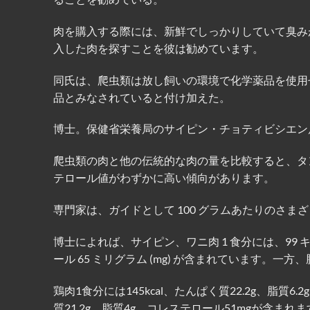
肉を購入する際には、新鮮でしっかりしていて臭み
入した肉を探すことを彼は勧めています。
同氏は、爬虫類は放し飼いの環境で化学薬品を使用
品とみなされていると付け加えた。
博士。保健省栄養局のサイピン・チョティビシエン
爬虫類の肉と他の伝統的な肉の量を比較すると、タ
テロール値がわずかに高い傾向があります。
専門家は、ガイドとして 100 グラムあたりのさ
博士によれば、サイピン、ワニ肉 1 食分には、99 キロカロリ
ール 65 ミリグラム (mg) が含まれています。一方、
鶏肉1食分には145kcal、たんぱく質22.2g、脂質6
質21.2g、脂質4g、コレステロール51mgが含まれ