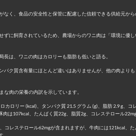
がなく、食品の安全性と保管に配慮した信頼できる供給元から
せずに飼育されているため、農場からのワニ肉は「環境に優し
局長は、ワニの肉はカロリーも脂肪も低いと語る。
ンパク質含有量にほとんど違いはありませんが、他の肉よりも
まざまな肉の栄養の内訳を示しています。
ー (kcal)、タンパク質 21.5 グラム (g)、脂肪 2.9 g、
豚肉は107kcal、たんぱく質22g、脂質2g、コレステロール22m
.2g、コレステロール62mgが含まれますが、牛肉には121kcal、
ます。