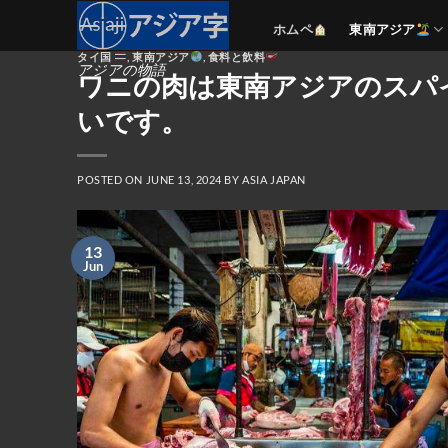
Skip
ホムペ
東南アジア
to
タイ国
,
東南アジア
,
食料と飲料
content
アジアの物語
ワニの肉は東南アジアのスパ
いです。
POSTED ON
JUNE 13, 2024
BY
ASIA JAPAN
13
Jun