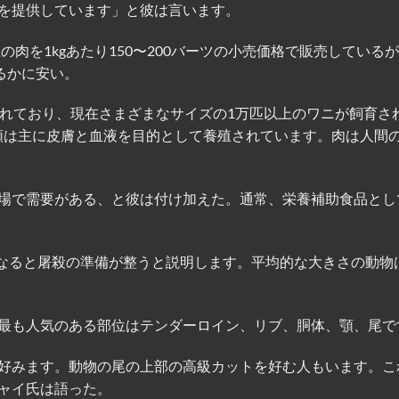
を提供しています」と彼は言います。
の肉を1kgあたり150〜200バーツの小売価格で販売している
るかに安い。
されており、現在さまざまなサイズの1万匹以上のワニが飼育さ
虫類は主に皮膚と血液を目的として養殖されています。肉は人間
場で需要がある、と彼は付け加えた。通常、栄養補助食品とし
gになると屠殺の準備が整うと説明します。平均的な大きさの動物
最も人気のある部位はテンダーロイン、リブ、胴体、顎、尾で
好みます。動物の尾の上部の高級カットを好む人もいます。こ
ャイ氏は語った。