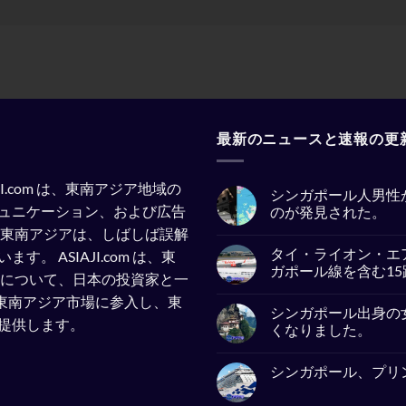
最新のニュースと速報の更
SIAJI.com は、東南アジア地域の
シンガポール人男性
ュニケーション、および広告
のが発見された。
東南アジアは、しばしば誤解
No
Comments
タイ・ライオン・エ
います。
ASIAJI.com は、東
on
シ
ガポール線を含む1
察について、日本の投資家と一
ン
ガ
No
企業が東南アジア市場に参入し、東
ポ
Comments
シンガポール出身の
ー
on
提供します。
ル
タ
くなりました。
人
イ・
男
ラ
No
性
イ
Comments
シンガポール、プリ
が
オ
on
イ
ン・
シ
No
ン
エ
ン
Comments