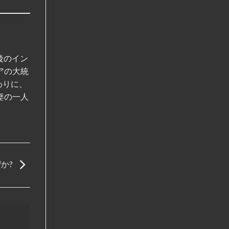
後のイン
アの大統
わりに、
妻の一人
か?