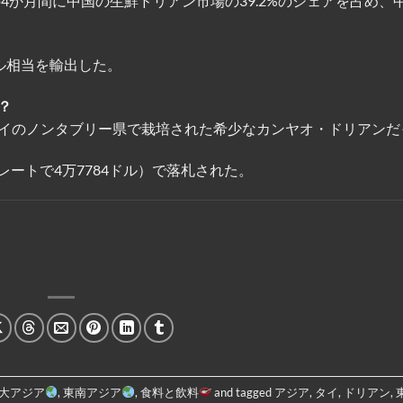
4か月間に中国の生鮮ドリアン市場の39.2%のシェアを占め、
ドル相当を輸出した。
？
イのノンタブリー県で栽培された希少なカンヤオ・ドリアンだ
レートで4万7784ドル）で落札された。
大アジア
,
東南アジア
,
食料と飲料
and tagged
アジア
,
タイ
,
ドリアン
,