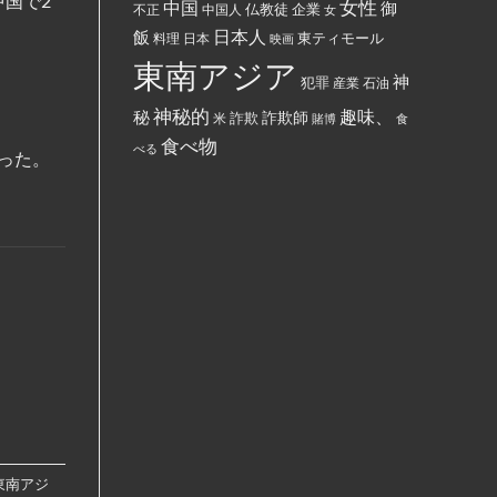
中国で2
女性
中国
御
仏教徒
企業
中国人
部
不正
女
す
ぶ
る
日本人
飯
東ティモール
日本
ち
料理
映画
よ
ま
う
東南アジア
け
強
神
犯罪
た。
制
産業
石油
さ
れ
神秘的
趣味、
秘
詐欺師
詐欺
米
賭博
食
て
い
食べ物
べる
る。
った。
東南アジ