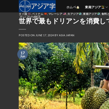
Skip
ホムペ
東南アジア
to
タイ国
,
ベトナム
,
マレーシア
,
大アジア
,
東南アジア
,
食料
content
アジアの物語
世界で最もドリアンを消費し
POSTED ON
JUNE 17, 2024
BY
ASIA JAPAN
17
Jun