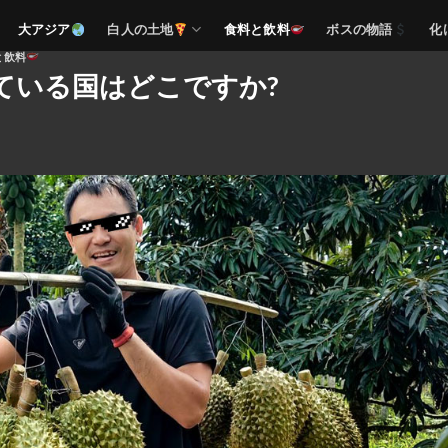
大アジア
白人の土地
食料と飲料
ボスの物語
化
と飲料
ている国はどこですか?