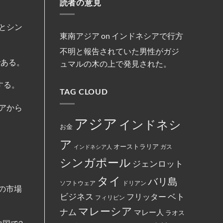
減
読者の意見
マ
リ
約
法
ま
便
レ
ス
を
な
し
を
ー
ト
締
商
た。
実
シ
教
結
行
とシン
施
ア
徒
為
の
の
東南アジア
on
インドネシアで行方
を
フ
女
行
ァ
性
不明と報告されていた男性がガジ
っ
ミ
は
た
リ
マ
である。
ュマルの木の上で発見された。
と
ー
レ
し
マ
ー
て
ー
シ
米
する。
ト
ア
国
TAG CLOUD
の
政
政
従
府
府
業
に
アから
か
員
よ
ら
が
っ
アジア
インドネシ
制
怒
て
お金
裁
り、
永
対
配
住
ア
象
達
権
オーストラリア
インドネシア人
ガス
と
員
カ
し
に
ー
シンガポール
て
ジェンロット
丼
ド
指
に
に
定
入
イ
タイ
バリ島
さ
っ
ス
ソフトウェア
ドリアン
れ
%の市場
た
ラ
て
ベト
お
ビジネス
ム
フリッター
フィリピン
い
で
教
る。
ん
マレーシア
と
ナム
マレー人
ラオス
を
記
全
載