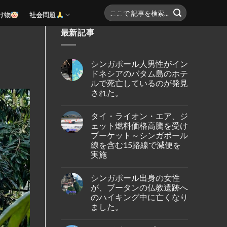
け物
社会問題
最新記事
シンガポール人男性がイン
ドネシアのバタム島のホテ
ルで死亡しているのが発見
された。
No
Comments
タイ・ライオン・エア、ジ
on
シ
ェット燃料価格高騰を受け
ン
プーケット～シンガポール
ガ
ポ
線を含む15路線で減便を
ー
実施
ル
人
No
男
Comments
性
シンガポール出身の女性
on
が
タ
が、ブータンの仏教遺跡へ
イ
イ・
ン
のハイキング中に亡くなり
ラ
ド
イ
ました。
ネ
オ
シ
ン・
No
ア
エ
Comments