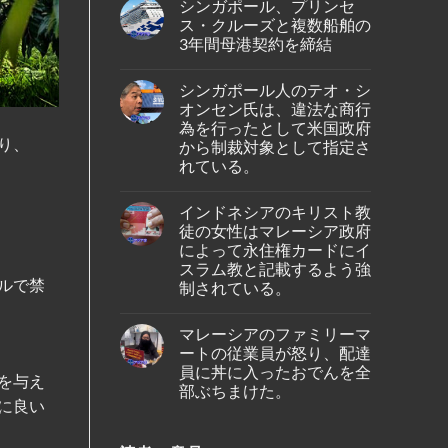
の
シンガポール、プリンセ
on
ア、
バ
シ
ジ
ス・クルーズと複数船舶の
タ
ン
ェ
ム
3年間母港契約を締結
ガ
ッ
島
ポ
ト
No
の
ー
燃
Comments
ホ
ル
料
シンガポール人のテオ・シ
on
テ
出
価
シ
ル
オンセン氏は、違法な商行
身
格
ン
で
の
高
為を行ったとして米国政府
ガ
死
女
騰
り、
ポ
から制裁対象として指定さ
亡
性
を
ー
し
が、
受
れている。
ル、
て
ブ
け
プ
い
No
ー
プ
リ
る
Comments
タ
ー
ン
インドネシアのキリスト教
の
on
ン
ケ
セ
が
シ
の
ッ
徒の女性はマレーシア政府
ス・
発
ン
仏
ト
ク
によって永住権カードにイ
見
ガ
教
～
ル
さ
ポ
遺
スラム教と記載するよう強
シ
ー
れ
ー
跡
ン
ルで禁
ズ
制されている。
た。
ル
へ
ガ
と
人
の
ポ
No
複
の
ハ
ー
Comments
数
テ
イ
マレーシアのファミリーマ
ル
on
船
オ・
キ
線
イ
舶
ートの従業員が怒り、配達
シ
ン
を
ン
の
オ
員に丼に入ったおでんを全
グ
含
ド
3
を与え
ン
中
む
ネ
部ぶちまけた。
年
セ
に
15
シ
間
に良い
ン
亡
路
ア
No
母
氏
く
線
の
Comments
港
は、
な
で
on
キ
契
違
り