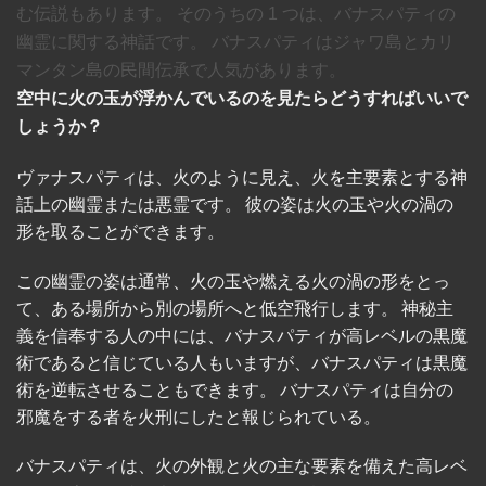
む伝説もあります。 そのうちの
1
つは、バナスパティの
幽霊に関する神話です。 バナスパティはジャワ島とカリ
マンタン島の民間伝承で人気があります。
空中に火の玉が浮かんでいるのを見たらどうすればいいで
しょうか？
ヴァナスパティは、火のように見え、火を主要素とする神
話上の幽霊または悪霊です。 彼の姿は火の玉や火の渦の
形を取ることができます。
この幽霊の姿は通常、火の玉や燃える火の渦の形をとっ
て、ある場所から別の場所へと低空飛行します。 神秘主
義を信奉する人の中には、バナスパティが高レベルの黒魔
術であると信じている人もいますが、バナスパティは黒魔
術を逆転させることもできます。 バナスパティは自分の
邪魔をする者を火刑にしたと報じられている。
バナスパティは、火の外観と火の主な要素を備えた高レベ