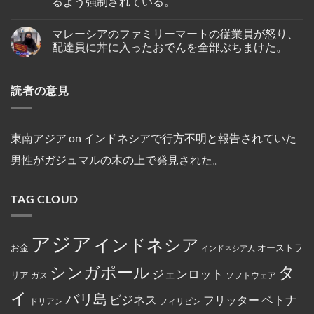
るよう強制されている。
ガ
で
受
タ
セ
ポ
死
け
ン
ス・
No
ー
亡
プ
の
ク
Comments
ル
し
マレーシアのファミリーマートの従業員が怒り、
on
ー
仏
ル
人
て
イ
ケ
教
ー
配達員に丼に入ったおでんを全部ぶちまけた。
の
い
ン
ッ
遺
ズ
テ
る
ド
ト
跡
と
No
オ・
の
ネ
～
へ
複
Comments
シ
が
シ
on
シ
の
数
オ
発
読者の意見
ア
マ
ン
ハ
船
ン
見
の
レ
ガ
イ
舶
セ
さ
キ
ー
ポ
キ
の
ン
れ
リ
シ
ー
ン
3
氏
た。
ス
ア
ル
グ
年
は、
ト
の
線
中
間
東南アジア
on
インドネシアで行方不明と報告されていた
違
教
フ
を
に
母
法
徒
ァ
含
亡
港
な
男性がガジュマルの木の上で発見された。
の
ミ
む
く
契
商
女
リ
15
な
約
行
性
ー
路
り
を
為
は
マ
線
ま
締
を
TAG CLOUD
マ
ー
で
し
結
行
レ
ト
減
た。
っ
ー
の
便
た
シ
従
を
と
ア
業
実
アジア
し
インドネシア
政
員
施
お金
オーストラ
て
インドネシア人
府
が
米
に
怒
国
タ
シンガポール
よ
り、
ジェンロット
リア
政
ガス
ソフトウェア
っ
配
府
て
達
イ
か
バリ島
ベトナ
永
員
ビジネス
フリッター
ドリアン
フィリピン
ら
住
に
制