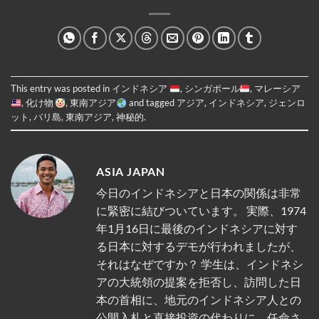
This entry was posted in
インドネシア
,
シンガポール
,
マレーシア
,
化け物
,
東南アジア
and tagged
アジア
,
インドネシア
,
ジェンロ
ット
,
バリ島
,
東南アジア
,
神秘的
.
ASIA JAPAN
今日のインドネシアと日本の関係は非常
に緊密に結びついています。 実際、1974
年1月16日に最後のインドネシアに対す
る日本に対するデモが行われましたが、
それはなぜですか？ 学生は、インドネシ
アの大統領の提案を拒否し、訪問した日
本の首相に、地元のインドネシア人との
公開入札と直接投資の代わりに、任命さ