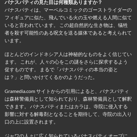
バナスパティの見た目は何種類ありますか？
バナスパティは、マーベルコミックのゴーストライダーの
フィギュアに似た、飛んでいる火の玉や燃える人間に似て
いると言われています。 この超自然的な生き物は、犠牲
者を殺す可能性のある呪文を送る媒体であると考えられて
います。
ほとんどのインドネシア人は神秘的なものをよく信じてい
ます。 これが、人々の心をこの謎をさらに探求するよう
促すものです。 まるで「バナスパティの本当の姿と
は？」と問いかけてくるかのようだった。
Gramedia.com サイトからの引用によると、バナスパティ
は森林警備員として知られており、森林警備員として解釈
できます。 バナスパティまたはカラは、寺院に侵入する
影響に対する解毒剤となることを期待して、寺院の出入り
口の上に設置されます。
ジャワの人々に広く知られているバナスパティ オーブに