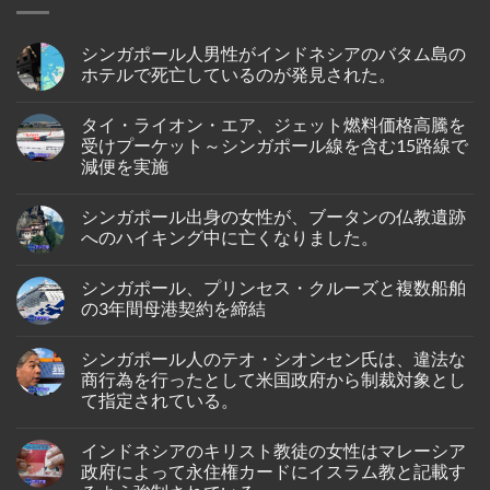
シンガポール人男性がインドネシアのバタム島の
ホテルで死亡しているのが発見された。
No
Comments
タイ・ライオン・エア、ジェット燃料価格高騰を
on
シ
受けプーケット～シンガポール線を含む15路線で
ン
減便を実施
ガ
ポ
No
ー
Comments
ル
シンガポール出身の女性が、ブータンの仏教遺跡
on
人
タ
へのハイキング中に亡くなりました。
男
イ・
性
ラ
No
が
イ
Comments
イ
シンガポール、プリンセス・クルーズと複数船舶
オ
on
ン
ン・
シ
の3年間母港契約を締結
ド
エ
ン
ネ
ア、
ガ
No
シ
ジ
ポ
Comments
ア
シンガポール人のテオ・シオンセン氏は、違法な
ェ
ー
on
の
ッ
ル
シ
商行為を行ったとして米国政府から制裁対象とし
バ
ト
出
ン
タ
て指定されている。
燃
身
ガ
ム
料
の
ポ
島
No
価
女
ー
の
Comments
格
性
ル、
インドネシアのキリスト教徒の女性はマレーシア
on
ホ
高
が、
プ
シ
テ
政府によって永住権カードにイスラム教と記載す
騰
ブ
リ
ン
ル
を
ー
ン