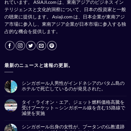
れています。
ASIAJI.com は、東南アジアのビジネス イン
テリジェンスと文化的洞察について、日本の投資家と一般
の聴衆に提供します。
Asiaji.com は、日本企業が東南アジ
ア市場に参入し、東南アジア企業が日本市場に参入する独
占的な機会を提供します。
最新のニュースと速報の更新。
シンガポール人男性がインドネシアのバタム島の
ホテルで死亡しているのが発見された。
No
Comments
タイ・ライオン・エア、ジェット燃料価格高騰を
on
シ
受けプーケット～シンガポール線を含む15路線で
ン
減便を実施
ガ
ポ
No
ー
Comments
ル
シンガポール出身の女性が、ブータンの仏教遺跡
on
人
タ