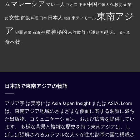
権
丼
マレーシア
ム
裁
マレー人
中国
ラオス
仏教徒
企業
中国人
不正
カ
に
対
ー
入
象
東南アジ
ド
っ
と
女性
日本人
御飯
に
た
東ティモール
日本
女
料理
映画
し
イ
お
て
ス
で
ア
指
ラ
ん
神秘的
趣味、
神秘
定
詐欺師
犯罪
詐欺
米
産業
石油
賭博
食べる
ム
を
さ
教
全
れ
食べ物
と
部
て
記
ぶ
い
載
ち
る。
す
ま
る
け
よ
た。
う
強
制
さ
れ
日本語で東南アジアの物語
て
い
る。
アジア字 は実際には Asia Japan Insight または ASIAJI.com
は、東南アジア地域のさまざまな側面に関する洞察に満ち
た出版物、コミュニケーション、および広告を提供してい
ます。
多様な背景と複雑な歴史を持つ東南アジアは、し
ばしば誤解されるカラフルな人々が住む熱帯の国で構成さ