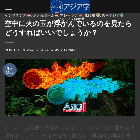
Skip
to
インドネシア
,
シンガポール
,
マレーシア
,
化け物
,
東南アジア
content
アジアの物語
空中に火の玉が浮かんでいるのを見たら
どうすればいいでしょうか？
POSTED ON
MAY 17, 2024
BY
ASIA JAPAN
17
May
さまざまな民族と文化からなるインドネシアには豊かな物
語があります。 それぞれの地域には、神秘的な神話を含