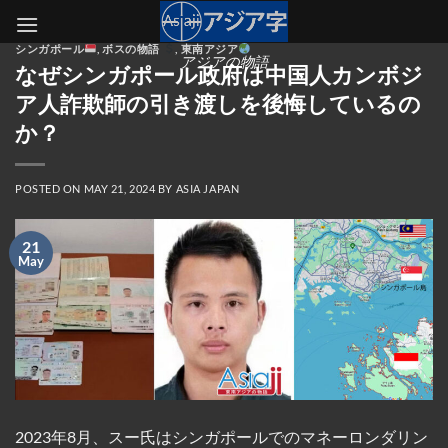
Skip
to
シンガポール
,
ボスの物語
,
東南アジア
content
アジアの物語
なぜシンガポール政府は中国人カンボジ
ア人詐欺師の引き渡しを後悔しているの
か？
POSTED ON
MAY 21, 2024
BY
ASIA JAPAN
21
May
2023年8月、スー氏はシンガポールでのマネーロンダリン