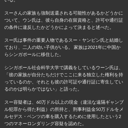
スーさんの家族も強制送還される可能性があるかどうかに
ついて、ウン氏は、彼ら自身の在留資格と、許可や通行証
の条件に違反したかどうかによって決まると述べた。
スー氏は事件の重要人物であるスー・ヤンピン氏と結婚し
ており、二人の幼い子供がいる。 家族は2021年に中国か
らシンガポールに移住した。
シンガポール社会科学大学で講義をしているウーン氏は、
「彼の家族が自分たちだけでここに来る独立した権利を持
っているのか、それとも彼の許可証や通行証に寄生してい
るのかは明らかではない」と語った。
スー容疑者は、60万ドル以上の現金（違法な遠隔ギャンブ
ル犯罪から得た利益）の所持と、刑事利益金50万ドルをメ
ルセデス・ベンツの車を購入するために使用したという2
つのマネーロンダリング容疑を認めた。