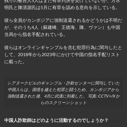
残りの被告人5人はまだ有罪判決を受けていないが、方水
明氏と陳清源氏は5月に有罪を認める意向を示している。
彼ら全員がカンボジアに強制送還されるかどうかは不明だ
が、そのうち4人（蘇建峰、王徳海、陳、ヴァン）も中国
当局から指名手配されている。
彼らはオンラインギャンブルを含む犯罪行為に関与したと
して、2018年から2023年にかけて中国の指名手配リスト
に載った。
シアヌークビルのギャンブル・詐欺センターに関与していた
中国人らは、国境を越えた犯罪と闘うため、カンボジアから
強制送還された後、4月に武漢に到着した。 写真: CCTV+/X か
らのスクリーンショット
中国人詐欺師はどのように活動するのでしょうか？