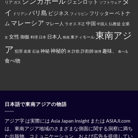
タ
シンガポール
よ
り、
ジェンロット
リア
政
ガス
ソフトウェア
っ
配
府
て
達
イ
か
バリ島
ベトナ
永
員
ビジネス
フリッター
ドリアン
フィリピン
ら
住
に
制
権
丼
マレーシア
ム
裁
マレー人
中国
ラオス
仏教徒
企業
中国人
不正
カ
に
対
ー
入
象
東南アジ
ド
っ
と
女性
日本人
御飯
に
た
東ティモール
日本
女
料理
映画
し
イ
お
て
ス
で
ア
指
ラ
ん
神秘的
趣味、
神秘
定
詐欺師
犯罪
詐欺
米
産業
石油
賭博
食べる
ム
を
さ
教
全
れ
食べ物
と
部
て
記
ぶ
い
載
ち
る。
す
ま
る
け
よ
た。
う
強
制
さ
れ
日本語で東南アジアの物語
て
い
る。
アジア字 は実際には Asia Japan Insight または ASIAJI.com
は、東南アジア地域のさまざまな側面に関する洞察に満ち
た出版物、コミュニケーション、および広告を提供してい