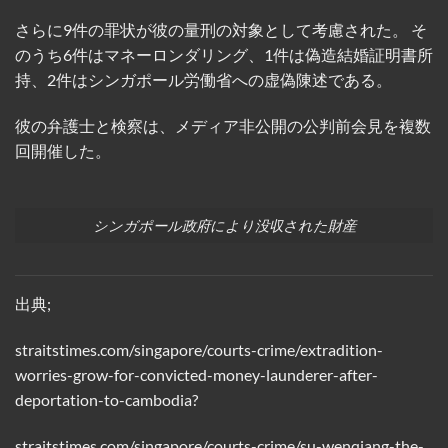
さらに9件の罪状が彼の量刑の対象として考慮された。 そ
のうち6件はマネーロンダリング、1件は偽造結婚証明書所
持、2件はシンガポール労働省への虚偽陳述である。
彼の弁護士と検察は、メディア非公開の公判前会見を複数
回開催した。
シンガポール政府により没収された財産
出典;
straitstimes.com/singapore/courts-crime/extradition-
worries-grow-for-convicted-money-launderer-after-
deportation-to-cambodia?
straitstimes.com/singapore/courts-crime/su-wenqiang-the-