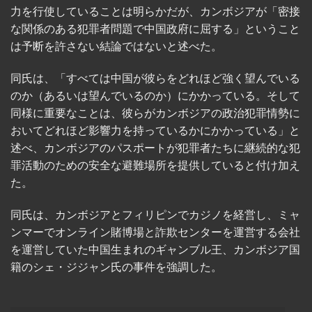
力を行使していることは明らかだが、カンボジアが「密接
な関係のある犯罪者問題で中国政府に屈する」ということ
は予断を許さない結論ではないと述べた。
同氏は、「すべては中国が彼らをどれほど強く望んでいる
のか（あるいは望んでいるのか）にかかっている。そして
同様に重要なことは、彼らがカンボジアの政治犯罪情勢に
おいてどれほど影響力を持っているかにかかっている」と
述べ、カンボジアのパスポートが犯罪者たちに継続的な犯
罪活動のための安全な避難場所を提供していると付け加え
た。
同氏は、カンボジアとフィリピンでカジノを経営し、ミャ
ンマーでオンライン賭博場と詐欺センターを運営する会社
を運営していた中国生まれのギャンブル王、カンボジア国
籍のシェ・ジジャン氏の事件を強調した。