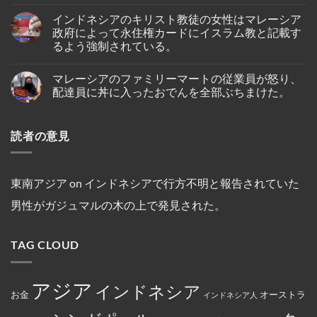
島
No
価
女
ー
の
Comments
格
性
ル、
インドネシアのキリスト教徒の女性はマレーシア
on
ホ
高
が、
プ
シ
テ
政府によって永住権カードにイスラム教と記載す
騰
ブ
リ
ン
ル
を
ー
ン
るよう強制されている。
ガ
で
受
タ
セ
ポ
死
け
ン
ス・
No
ー
亡
プ
の
ク
Comments
ル
し
マレーシアのファミリーマートの従業員が怒り、
on
ー
仏
ル
人
て
イ
ケ
教
ー
配達員に丼に入ったおでんを全部ぶちまけた。
の
い
ン
ッ
遺
ズ
テ
る
ド
ト
跡
と
No
オ・
の
ネ
～
へ
複
Comments
シ
が
シ
on
シ
の
数
オ
発
読者の意見
ア
マ
ン
ハ
船
ン
見
の
レ
ガ
イ
舶
セ
さ
キ
ー
ポ
キ
の
ン
れ
リ
シ
ー
ン
3
氏
た。
ス
ア
ル
グ
年
は、
ト
の
線
中
間
東南アジア
on
インドネシアで行方不明と報告されていた
違
教
フ
を
に
母
法
徒
ァ
含
亡
港
な
男性がガジュマルの木の上で発見された。
の
ミ
む
く
契
商
女
リ
15
な
約
行
性
ー
路
り
を
為
は
マ
線
ま
締
を
TAG CLOUD
マ
ー
で
し
結
行
レ
ト
減
た。
っ
ー
の
便
た
シ
従
を
と
ア
業
実
アジア
し
インドネシア
政
員
施
お金
オーストラ
て
インドネシア人
府
が
米
に
怒
国