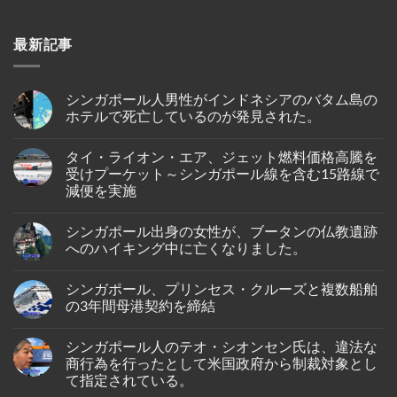
最新記事
シンガポール人男性がインドネシアのバタム島の
ホテルで死亡しているのが発見された。
No
Comments
タイ・ライオン・エア、ジェット燃料価格高騰を
on
シ
受けプーケット～シンガポール線を含む15路線で
ン
減便を実施
ガ
ポ
No
ー
Comments
ル
シンガポール出身の女性が、ブータンの仏教遺跡
on
人
タ
へのハイキング中に亡くなりました。
男
イ・
性
ラ
No
が
イ
Comments
イ
シンガポール、プリンセス・クルーズと複数船舶
オ
on
ン
ン・
シ
の3年間母港契約を締結
ド
エ
ン
ネ
ア、
ガ
No
シ
ジ
ポ
Comments
ア
シンガポール人のテオ・シオンセン氏は、違法な
ェ
ー
on
の
ッ
ル
シ
商行為を行ったとして米国政府から制裁対象とし
バ
ト
出
ン
タ
て指定されている。
燃
身
ガ
ム
料
の
ポ