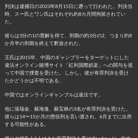
判決は逮捕日の2023年8月15日に遡って行われた。判決当
時、スー氏とワン氏はそれぞれ約8カ月間拘留されてい
た。
彼らは3分の1の寛解を得て、刑期の約3分の2、つまり約8
か月半の刑期を終えて釈放された。
王氏は2015年、中国のギャンブラーをターゲットにした
違法オンライン賭博サイト「紅利国際娯楽」への関与を巡
って中国で捜査を受けた。 しかし、彼が有罪判決を受け
たかどうかは不明である。
中国ではオンラインギャンブルは違法です。
他に張瑞金、蘇海進、蘇宝林の3名が有罪判決を受けた。
彼らは14〜15か月の懲役刑を言い渡され、6月までに出所
する可能性がある。