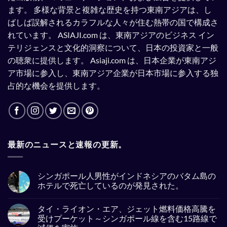
ます。
多様な背景と複雑な歴史を持つ東南アジアは、し
ばしば誤解されるカラフルな人々が住む熱帯の国で構成さ
れています。
ASIAJI.com は、東南アジアのビジネス イン
テリジェンスと文化的洞察について、日本の投資家と一般
の聴衆に提供します。
Asiaji.com は、日本企業が東南アジ
ア市場に参入し、東南アジア企業が日本市場に参入する独
占的な機会を提供します。
最新のニュースと速報の更新。
シンガポール人男性がインドネシアのバタム島の
ホテルで死亡しているのが発見された。
No
Comments
タイ・ライオン・エア、ジェット燃料価格高騰を
on
シ
受けプーケット～シンガポール線を含む15路線で
ン