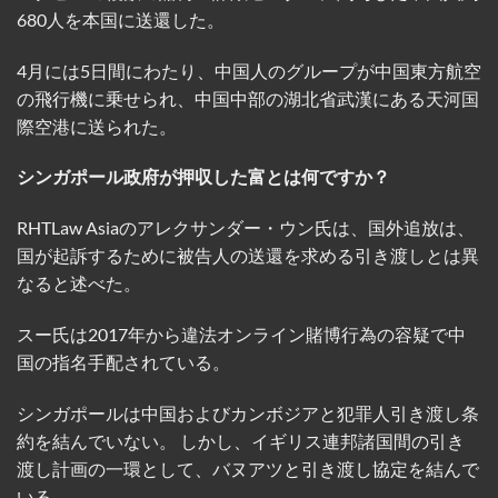
680人を本国に送還した。
4月には5日間にわたり、中国人のグループが中国東方航空
の飛行機に乗せられ、中国中部の湖北省武漢にある天河国
際空港に送られた。
シンガポール政府が押収した富とは何ですか？
RHTLaw Asiaのアレクサンダー・ウン氏は、国外追放は、
国が起訴するために被告人の送還を求める引き渡しとは異
なると述べた。
スー氏は2017年から違法オンライン賭博行為の容疑で中
国の指名手配されている。
シンガポールは中国およびカンボジアと犯罪人引き渡し条
約を結んでいない。 しかし、イギリス連邦諸国間の引き
渡し計画の一環として、バヌアツと引き渡し協定を結んで
いる。