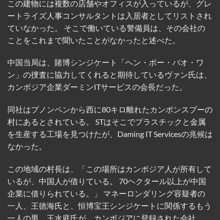
この建物には複数の店舗やオフィスが入っているが、グレ
ートライズ人事コンサルタントは入居者としてリストされ
ていなかった。 そこで働いている警備員は、その会社の
ことをこれまで聞いたことがなかったと述べた。
中国当局は、賭博シンジケート「ヘン・ボー・バオ・ワ
ン」の捜査に協力してくれると期待しているヴァン氏は、
カンボジア企業ダーミンITサービスの会長だった。
同社はプノンペンから西に80キロ離れたカンポンスプーの
村にあるとされている。 STはそこでプラスチックと金属
を生産する工場を見つけたが、Daming IT Servicesの兆候は
なかった。
この地域の村長は、「この場所はカンボジア人が所有して
いるが、中国人が借りている。
70ヘクタール以上が中国
企業に借りられている。」
マネーロンダリング容疑者の
一人、王徳海氏と、恒博宝王シンジケートに関係するもう
一人の男、王水庭氏が、カンボジアに登録された会社