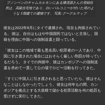
プノンペンのチャムカルモンにある陳清源さんの登録住
所は、高級住宅地であり、白いバルコニーが付いた塔のよ
うな 5 階建ての建物です。 写真: グーグルマップ
彼女は2022年8月にタイで逮捕され、現在も拘留されてい
る。 彼は、自分はもはや中国国民ではないと主張し、国
籍を理由に中国への強制送還と闘っている。
「彼女はこの地域で最も悪名高い犯罪者の一人であり、中
国に引き渡された場合にはおそらく厳しい刑罰が待ってい
るだろう。 タイでの拘留中、彼はカンボジアへの強制送
還を求めて一貫して公の場でロビー活動を行ってきた。
「すぐに中国人に引き渡されると思っていたら、彼はそん
なことはしなかったでしょう。 彼女は何年もの間、カン
ボジアを拠点とする大規模で儲かる犯罪活動を何の処罰も
受けずに実行してきた。