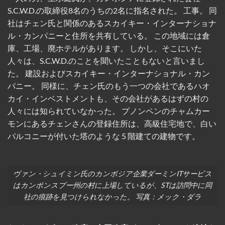
S.C.W.D.の取締役8名のうちの2名に指名された。
工事。
同
社はチェン氏と関係のあるスカイキー・インターナショナ
ル・カンパニーと住所を共有している。
この地域には倉
庫、工場、廃ホテルがあります。
しかし、そこにいた
人々は、S.C.W.D.のことを聞いたこともないと言いまし
た。
建設およびスカイキー・インターナショナル・カン
パニー。
同様に、チェン氏のもう一つの会社であるハオ
カイ・インベストメントも、その会社があるはずの村の
人々には知られていなかった。
プノンペンのチャムカー
モンにあるチェンさんの登録住所は、高級住宅地で、白い
バルコニーが付いた塔のような 5 階建ての建物です。
ヴァン・シュイミン氏のカンボジア企業ダーミンITサービス
はカンポンスプー州の村に上場しているが、STは訪問中に同
社の痕跡を見つけられなかった。 写真：メック・ダラ