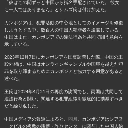
「彼はこの間ずっと中国から指名手配されていた。 彼女
も一人ではありません」とシムズ氏は付け加えた。
カンボジアは、犯罪活動の中心地としてのイメージを修復
しようとする中、数百人の中国人犯罪者を送還している。
中国はまた、カンボジアでの違法行為と共同で闘う意向を
示している。
2023年12月7日にカンボジアを国賓訪問した際、中国の王
毅外相は、中国はオンラインギャンブルや国境を越えた犯
罪を取り締まるためにカンボジアと協力する用意があると
述べた。
王氏は2024年4月21日の再度の訪問でも、両国は共同して
違法行為と闘い、関連する犯罪組織を徹底的に撲滅すべき
だと繰り返した。
中国メディアの報道によると、同月、カンボジアはシアヌ
ークビルの複数の賭博・詐欺センターに関与した中国人約