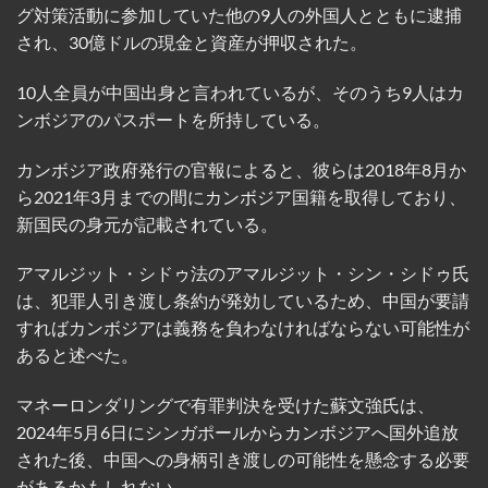
グ対策活動に参加していた他の9人の外国人とともに逮捕
され、30億ドルの現金と資産が押収された。
10人全員が中国出身と言われているが、そのうち9人はカ
ンボジアのパスポートを所持している。
カンボジア政府発行の官報によると、彼らは2018年8月か
ら2021年3月までの間にカンボジア国籍を取得しており、
新国民の身元が記載されている。
アマルジット・シドゥ法のアマルジット・シン・シドゥ氏
は、犯罪人引き渡し条約が発効しているため、中国が要請
すればカンボジアは義務を負わなければならない可能性が
あると述べた。
マネーロンダリングで有罪判決を受けた蘇文強氏は、
2024年5月6日にシンガポールからカンボジアへ国外追放
された後、中国への身柄引き渡しの可能性を懸念する必要
があるかもしれない。