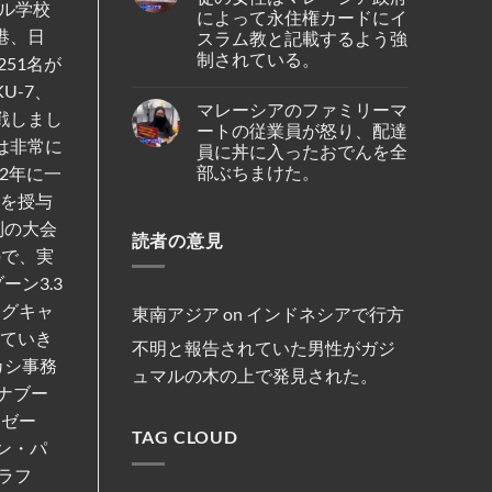
発
ン
ール学校
仏
ト
ク
によって永住権カードにイ
見
ガ
教
～
ル
さ
ポ
港、日
遺
スラム教と記載するよう強
シ
ー
れ
ー
跡
ン
ズ
制されている。
た。
51名が
ル
へ
ガ
と
人
の
ポ
No
複
U-7、
の
ハ
ー
Comments
数
テ
イ
マレーシアのファミリーマ
ル
on
船
戦しまし
オ・
キ
線
イ
舶
ートの従業員が怒り、配達
シ
ン
を
ン
の
は非常に
オ
員に丼に入ったおでんを全
グ
含
ド
3
ン
中
む
ネ
部ぶちまけた。
年
2年に一
セ
に
15
シ
間
ン
亡
路
ア
No
金を授与
母
氏
く
線
の
Comments
港
は、
な
で
on
キ
制の大会
契
違
り
減
読者の意見
マ
リ
約
法
ま
便
レ
ス
ので、実
を
な
し
を
ー
ト
締
商
た。
実
シ
ン3.3
教
結
行
施
ア
徒
為
ングキャ
の
の
東南アジア
on
インドネシアで行方
を
フ
女
行
していき
ァ
性
不明と報告されていた男性がガジ
っ
ミ
は
た
カシ事務
リ
マ
ュマルの木の上で発見された。
と
ー
レ
し
ペナブー
マ
ー
て
ー
シ
・ゼー
米
ト
ア
国
TAG CLOUD
の
政
ニン・パ
政
従
府
府
業
に
 ラフ
か
員
よ
ら