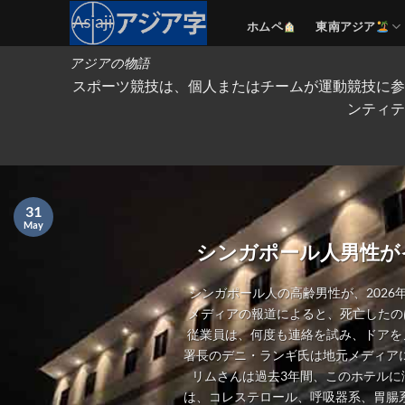
Skip
ホムペ
東南アジア
to
content
アジアの物語
スポーツ競技は、個人またはチームが運動競技に参
ンティテ
31
May
シンガポール人男性が
シンガポール人の高齢男性が、2026
メディアの報道によると、死亡したの
従業員は、何度も連絡を試み、ドアを
署長のデニ・ランギ氏は地元メディアに
リムさんは過去3年間、このホテルに
は、コレステロール、呼吸器系、胃腸