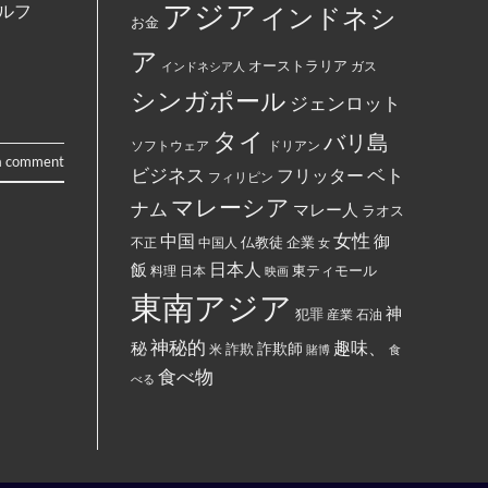
が
っ
アジア
ヤルフ
インドネシ
制
怒
て
お金
裁
り、
永
対
配
住
ア
象
達
権
オーストラリア
インドネシア人
ガス
と
員
カ
し
に
ー
シンガポール
て
ジェンロット
丼
ド
指
に
に
定
入
イ
タイ
バリ島
さ
っ
ス
ソフトウェア
ドリアン
れ
た
ラ
a comment
て
ベト
お
ビジネス
ム
フリッター
フィリピン
い
で
教
る。
ん
マレーシア
と
ナム
マレー人
ラオス
を
記
全
載
女性
中国
御
仏教徒
企業
中国人
部
不正
女
す
ぶ
る
日本人
飯
東ティモール
日本
ち
料理
映画
よ
ま
う
東南アジア
け
強
神
犯罪
た。
制
産業
石油
さ
れ
神秘的
趣味、
秘
詐欺師
詐欺
米
賭博
食
て
い
食べ物
べる
る。