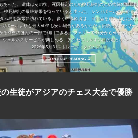
もあった。 遺体はその後、死因特定のため検死解剖のため病院に搬送さ
、検死解剖の最終結果を待っていると述べた。 シンガポールの高齢者
タム島を頻繁に訪れている。 多くの高齢者は、日用品を買い込むため
ンガポールよりも最大60％も安い場合があるからだ。伝統的なマッサー
かる料金のほんの一部で利用できる。 フェリーで45分から60分という
、ウェルネスサービスが楽しめる、アクセスしやすい目的地となっている。
2026年5月31ストレーツ・タイムズ [...]
CONTINUE READING
→
校の生徒がアジアのチェス大会で優勝