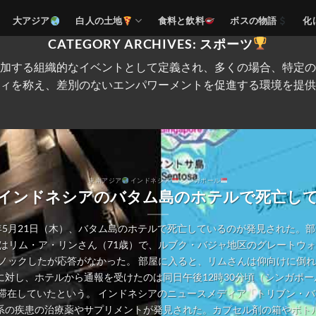
大アジア
白人の土地
食料と飲料
ボスの物語
化
CATEGORY ARCHIVES:
スポーツ
加する組織的なイベントとして定義され、多くの場合、特定の
ィを称え、差別のないエンパワーメントを促進する環境を提供
東南アジア
インドネシア
シンガポール
インドネシアのバタム島のホテルで死亡し
年5月21日（木）、バタム島のホテルで死亡しているのが発見された。
はリム・ア・リンさん（71歳）で、ルブク・バジャ地区のグレートウォ
ノックしたが応答がなかった。 部屋に入ると、リムさんは仰向けに倒れ
対し、ホテルから通報を受けたのは同日午後12時30分頃（シンガポー
滞在していたという。 インドネシアのニュースメディア「トリブン・
系の疾患の治療薬やサプリメントが発見された。カプセル剤の箱やボト