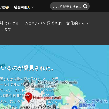
け物
社会問題
社会的グループに合わせて調整され、文化的アイデ
します。
ているのが発見された。
部屋からは大量の薬が見つかった。 地元
ールホテルに宿泊していた。 ホテルの
ていた。 インドネシア、バタム島警察
ル時間午後1時30分）だったと述べた。
バタム」によると、リムさんの部屋から
ルも多数あり、中には医師の処方箋と服