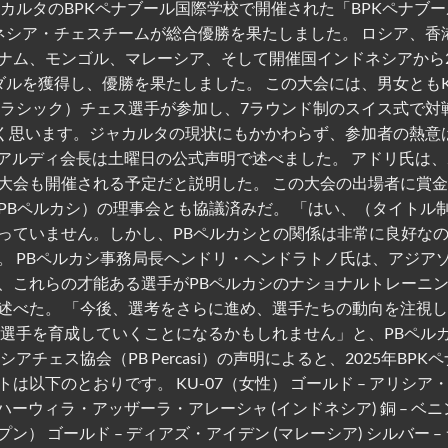
カルタのBPKペナブール国際学校で開催された「BPKペナブ
ドネシア・チェスチームが総合優勝を果たしました。 ロシア、香
ナム、モンゴル、マレーシア、そして開催国インドネシアから2
ルを獲得し、優勝を果たしました。 この大会には、男女ともK
ド（クラシック）チェス選手が参加し、7ラウンド制のスイス式で対
しく思います。ジャカルタの現状にもかかわらず、参加者の熱意
アルディ会長は土曜日の公式声明で述べました。 アドリ氏は、
大会も開催される予定だと説明した。 この大会の出場者に賞
PBペルカシ）の理事会とも協議済みだ。 「はい、（タイトル
っていません。しかし、PBペルカシとの関係は非常に良好な
 PBペルカシ事務局長ヘンドリ・ヘンドラトノ氏は、アジアゾー
、これらの才能ある選手がPBペルカシのナショナルトレーニ
述べた。 「今後、選考をさらに進め、選手たちの動向を注視
て選手を育成していくことになるかもしれません」と、PBペル
ェス協会（PB Percasi）の声明によると、2025年BPK
以下のとおりです。 KU-07（女性） ゴールド – アリシア
マハーウィラ・アッザーラ・アレーシャ (インドネシア) 銅 – ベ
プン） ゴールド – ディアズ・アイデン (マレーシア) シルバー –