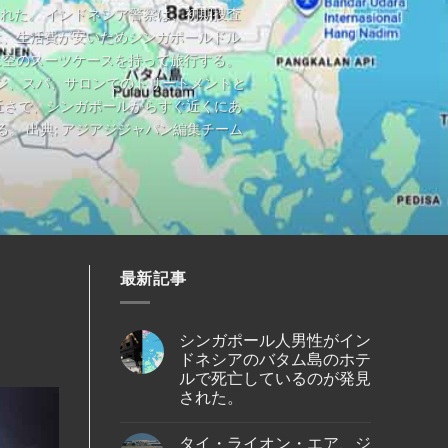
れた。 インドネシア警察は、初期捜査
は、生活費が安いためシンガポールドル
に空のスーツケースを持って旅行する。
ジ、スパ、サロンでのトリートメントと
近さで、シンガポールからすぐ近くにあ
 出典; アジアジジャパン編集チーム
最新記事
シンガポール人男性がイン
ドネシアのバタム島のホテ
ルで死亡しているのが発見
された。
No
Comments
タイ・ライオン・エア、ジ
on