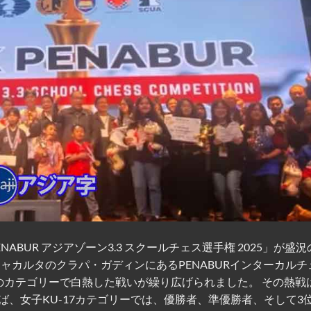
ENABUR アジアゾーン3.3 スクールチェス選手権 2025」が盛
ジャカルタのクラパ・ガディンにあるPENA​​BURインターカル
のカテゴリーで白熱した戦いが繰り広げられました。 その熱戦
、女子KU-17カテゴリーでは、優勝者、準優勝者、そして3