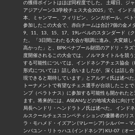
の獲得ポイントはほぼ同程度でした。 土曜日、ジャ
アジアゾーン3.3学校チェス大会2025」で、イン
本、ミャンマー、フィリピン、シンガポール、ベト
参加したこの大会で、赤白チームは合計7個の金メダ
9、11、13、15、17、19レベルのスタンダー
た。 「3日間にわたる大会が順調に進み、大変嬉
高かった」と、BPKペナブール財団のアドリ・ラズ
度開催されるこの大会では、ノルマタイトルを競う
する可能性については、インドネシアチェス協会（
形式については）話し合いましたが、深くは話し合
現できると期待しています」とアルディ氏は述べた。
トーナメントで有望なチェス選手が台頭したことで
ンプ（ペラトナス）に参加する可能性も開かれたと
ます。将来的には、ASEANなどの地域大会に向け
局長ヘンドリ・ヘンドラトノ氏は述べた。 インドネシアチ
ルスクールチェスコンペティションの優勝者のリストは
ラ・モハメド・イズアン (マレーシア) シルバー – 
ンバユン・リトゥハユ (インドネシア) KU-07（オー