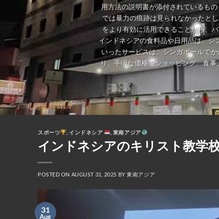
用方法の説明書が添付されているもの
では暴力の痕跡は見られなかったとし
をより有効に活用できることから、バ
インドネシアの食料品や日用品は、シ
いったサービスは、シンガポールでか
り、手頃な価格でショッピング、食事
スポーツ
,
インドネシア
,
東南アジア
インドネシアのキリスト教学
POSTED ON
AUGUST 31, 2025
BY
東南アジア
31
Aug