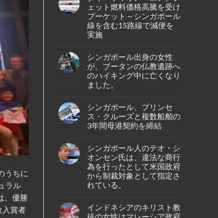
シ
ェット燃料価格高騰を受け
ン
プーケット～シンガポール
ガ
ポ
線を含む15路線で減便を
ー
実施
ル
人
No
男
Comments
性
シンガポール出身の女性
on
が
タ
が、ブータンの仏教遺跡へ
イ
イ・
ン
のハイキング中に亡くなり
ラ
ド
イ
ました。
ネ
オ
シ
ン・
No
ア
エ
Comments
の
シンガポール、プリンセ
on
ア、
バ
シ
ジ
ス・クルーズと複数船舶の
タ
ン
ェ
ム
3年間母港契約を締結
ガ
ッ
島
ポ
ト
No
の
ー
燃
Comments
ホ
ル
料
シンガポール人のテオ・シ
on
テ
出
価
シ
ル
オンセン氏は、違法な商行
身
格
ン
で
の
高
為を行ったとして米国政府
ガ
死
女
騰
況のうちに
ポ
から制裁対象として指定さ
亡
性
を
ー
し
が、
受
れている。
チュラル
ル、
て
ブ
け
プ
い
No
ー
プ
は、優勝
リ
る
Comments
タ
ー
ン
インドネシアのキリスト教
の
on
ン
位入賞者
ケ
セ
が
シ
の
ッ
徒の女性はマレーシア政府
ス・