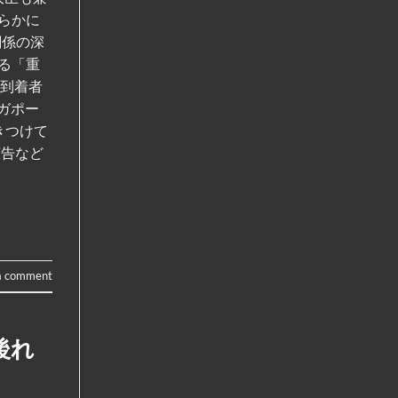
らかに
関係の深
る「重
の到着者
ンガポー
きつけて
広告など
a comment
後れ