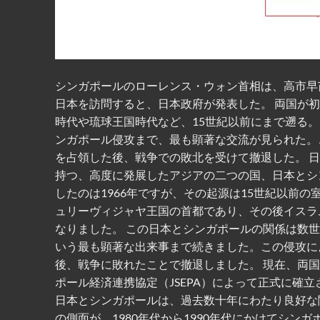
シンガポールのローレンス・ウォン首相は、高市早
日本を訪問すると、日本政府が発表した。 両国が初
時代や琉球王国時代など、15世紀以前にまで遡る
ンガポール侵攻まで、最も顕著な交流が見られた。
を占領した後、戦争での敗北を受けて撤退した。 
持つ、高度に発展したアジアの二つの国、日本とシ
したのは1966年ですが、その起源は15世紀以前
ュリーヴィジャヤ王国の首都であり、その後イスラ
なりました。 この日本とシンガポールの関係は数
いう最も顕著な出来事まで続きました。この侵攻に
後、戦争に敗れたことで撤退しました。 現在、両国
ポール経済連携協定（JSEPA）によって正式に確立
日本とシンガポールは、過去数十年にわたり良好な
の側面が、1980年代から1990年代にかけてシン