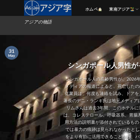
Skip
ホムペ
東南アジア
to
content
アジアの物語
31
May
シンガポール人男性が
シンガポール人の高齢男性が、2026
メディアの報道によると、死亡したの
従業員は、何度も連絡を試み、ドアを
署長のデニ・ランギ氏は地元メディアに
リムさんは過去3年間、このホテルに
は、コレステロール、呼吸器系、胃腸
用方法の説明書が添付されているもの
では暴力の痕跡は見られなかったとし
をより有効に活用できることから、バ