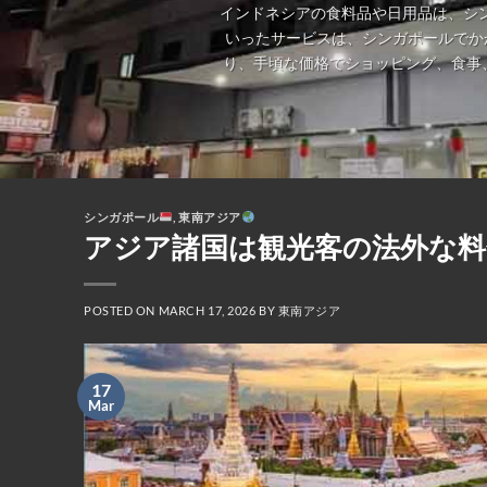
インドネシアの食料品や日用品は、シ
いったサービスは、シンガポールでか
り、手頃な価格でショッピング、食事
シンガポール
,
東南アジア
アジア諸国は観光客の法外な
POSTED ON
MARCH 17, 2026
BY
東南アジア
17
Mar