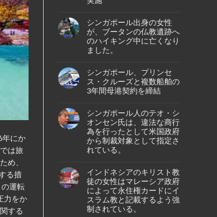
ル
人
No
男
Comments
性
シンガポール出身の女性
on
が
タ
が、ブータンの仏教遺跡へ
イ
イ・
ン
のハイキング中に亡くなり
ラ
ド
イ
ました。
ネ
オ
シ
ン・
No
ア
エ
Comments
の
シンガポール、プリンセ
on
ア、
バ
シ
ジ
ス・クルーズと複数船舶の
タ
ン
ェ
ム
3年間母港契約を締結
ガ
ッ
島
ポ
ト
No
の
ー
燃
Comments
ホ
ル
料
シンガポール人のテオ・シ
on
テ
出
価
シ
ル
オンセン氏は、違法な商行
身
格
ン
で
の
高
為を行ったとして米国政府
ガ
死
女
騰
6年にか
ポ
から制裁対象として指定さ
亡
性
を
ー
し
が、
受
れている。
ムでは旅
ル、
て
ブ
け
プ
い
No
ー
プ
るため、
リ
る
Comments
タ
ー
ン
インドネシアのキリスト教
の
on
ン
する措
ケ
セ
が
シ
の
ッ
徒の女性はマレーシア政府
ス・
発
ン
クの運転
仏
ト
ク
によって永住権カードにイ
見
ガ
教
～
ル
さ
ポ
圧力をか
遺
スラム教と記載するよう強
シ
ー
れ
ー
跡
ン
ズ
制されている。
た。
に関する
ル
へ
ガ
と
人
の