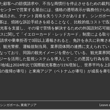
た顧客への賠償請求や、不当な商慣行を停止させるための裁判
ドセンターで営業する屋台には、価格の透明表示が義務付けら
減点され、テナント資格を失うリスクがあります。 シンガポ
客は、煩雑な訴訟手続きを経ることなく、比較的低コストで迅
観光客を支援し、その場で苦情を解決するための外国語対応可
ビスに関して「イエローカード・レッドカード」制度による取
剰請求や乗車拒否で3回以上通報されると、免許を永久に剥奪さ
、観光警察、運輸規制当局、業界団体間の連携に支えられてい
なっており、同国の観光イメージを脅かしている。 観光業界
ジーを活用した監視システムを導入して、この悪質な行為を防
洋地域は2024年比で国際観光客数が11%増加し、世界平均を上
中国の復帰が牽引）と東南アジア（ベトナムが牽引）が成長を牽
,
シンガポール
,
東南アジア
Leave 