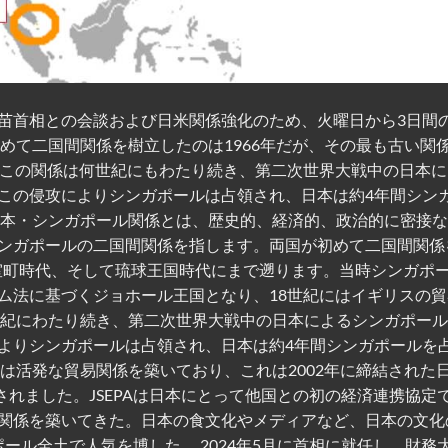
苗首相との会談および日米関係強化のため、火曜日から3日間
めて二国間関係を樹立したのは1966年だが、その最も古い関
。この関係は何世紀にもわたり続き、第二次世界大戦中の日本に
この侵攻によりシンガポールは占領され、日本は約4年間シン
日本・シンガポール関係とは、歴史的、経済的、政治的に密接
ンガポールの二国間関係を指します。両国が初めて二国間関係
の室町時代、そして琉球王国時代にまで遡ります。当時シンガポ
ム法に基づくジョホール王国となり、18世紀にはイギリスの貿
世紀にわたり続き、第二次世界大戦中の日本によるシンガポー
よりシンガポールは占領され、日本は約4年間シンガポールを
は活発な貿易関係を築いており、これは2002年に締結された
されました。JSEPAは日本にとって他国との初の経済連携協定
関係を築いてきた。日本の食文化やメディアなど、日本の文化
ガポール全土で人気を博した。 2024年5月に首相に就任し、財務