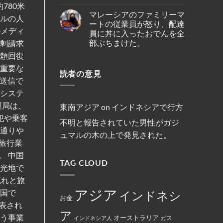
ポ
No
複
780米
の
ハ
ー
Comments
数
テ
イ
マレーシアのファミリーマ
ル
on
船
ウルの人
オ・
キ
線
イ
舶
ートの従業員が怒り、配達
シ
ン
を
ン
の
ルメディ
オ
員に丼に入ったおでんを全
グ
含
ド
3
ン
中
む
ネ
部ぶちまけた。
年
過剰請求
セ
に
15
シ
間
ン
亡
路
ア
No
信頼回復
母
氏
く
線
の
Comments
港
は、
な
で
on
キ
 重要な
契
違
り
減
読者の意見
マ
リ
約
法
ま
便
レ
ス
送信で
を
な
し
を
ー
ト
締
商
た。
実
シ
、システ
教
結
行
施
ア
徒
為
運局は、
の
の
東南アジア
on
インドネシアで行方
を
フ
女
行
犯や乗客
ァ
性
不明と報告されていた男性がガジ
っ
ミ
は
た
ン通りや
リ
マ
ュマルの木の上で発見された。
と
ー
レ
し
旅行業
マ
ー
て
ー
シ
。 中国
米
ト
ア
国
TAG CLOUD
の
政
観光地で
政
従
府
府
業
に
流れと旅
か
員
よ
ら
が
っ
アジア
中国で
インドネシ
制
怒
て
お金
裁
り、
永
表され
対
配
住
ア
象
達
権
行う事業
オーストラリア
インドネシア人
ガス
と
員
カ