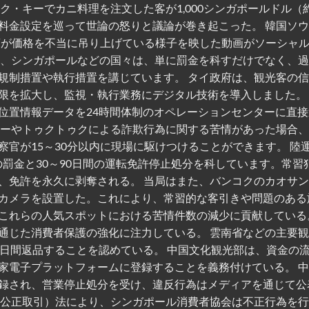
・キーでカニ料理を注文した客が1,000シンガポールドル（約
料金設定を巡って世論の怒りと議論が巻き起こった。 韓国ソ
天商が価格を不当に吊り上げている様子を映した動画がソーシャ
国、シンガポールなどの国々は、単に罰金を科すだけでなく、
規制措置や執行措置を講じています。 タイ政府は、観光客の
限を拡大し、監視・執行業務にデジタル技術を導入しました。
位置情報データを24時間体制のオペレーションセンターに直接
す。 タクシーやトゥクトゥクによる詐欺行為に関する苦情があった場合
官が15～30分以内に現場に駆けつけることができます。 陸
ル）の罰金と30～90日間の運転免許停止処分を科しています。常習
、免許を永久に剥奪される。 当局はまた、バンコクのカオサ
視カメラを設置した。これにより、常習的な客引きや問題のある
これらの人気スポットにおける苦情件数の減少に貢献している
通じた消費者保護の強化に注力している。 雲南省などの主要
0日間返品することを認めている。 中国文化観光部は、資金の
家電子プラットフォームに登録することを義務付けている。 
録され、営業停止処分を受け、違反行為はメディアを通じて公
（公正取引）法により、シンガポール消費者協会は不正行為を