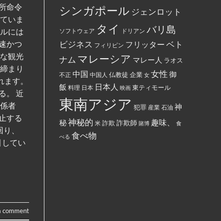
し
に
ー
所命令
シンガポール
て
ジェンロット
丼
ド
指
に
に
れていま
定
入
イ
タイ
バリ島
さ
っ
ールには
ス
ソフトウェア
ドリアン
れ
た
ラ
て
ベト
速かつ
お
ビジネス
ム
フリッター
フィリピン
い
で
教
る。
能な観光
ん
マレーシア
と
ナム
マレー人
ラオス
を
記
り締まり
全
載
女性
中国
御
仏教徒
企業
中国人
部
不正
女
す
れます。
ぶ
る
日本人
飯
東ティモール
日本
ち
料理
映画
よ
る。 近
ま
う
東南アジア
け
強
関係者
神
犯罪
た。
制
産業
石油
さ
止する
れ
神秘的
趣味、
秘
詐欺師
詐欺
米
賭博
食
て
回り、
い
食べ物
べる
る。
引してい
a comment