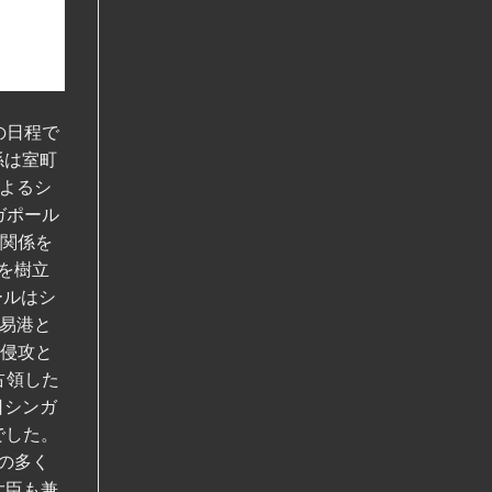
の日程で
係は室町
よるシ
ガポール
な関係を
を樹立
ールはシ
易港と
ル侵攻と
占領した
日シンガ
でした。
の多く
大臣も兼