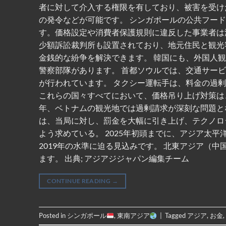
者に対して介入する権限を有しており、被害を受け
の発令などが可能です。 シンガポールの公共フー
す。価格設定や消費者保護規則に違反した事業者は
少額訴訟裁判所も設置されており、地元住民と観光
金銭的な紛争を解決できます。 韓国にも、外国人
警察部隊があります。 首都ソウルでは、交通サー
が行われています。 タクシー運転手は、料金の過
これらの国々すべてにおいて、価格吊り上げ対策は
年、ベトナムの観光地では過剰請求が深刻な問題と
は、当局に対し、罰金を大幅に引き上げ、テクノロ
よう求めている。 2025年初頭までに、アジア太平
2019年の水準に迫る見込みです。 北東アジア（
ます。 出典; アジアジジャパン編集チーム
CONTINUE READING
→
Posted in
シンガポール
,
東南アジア
|
Tagged
アジア
,
お金