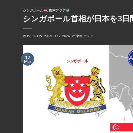
シンガポール
,
東南アジア
シンガポール首相が日本を3日
POSTED ON
MARCH 17, 2026
BY
東南アジア
17
Mar