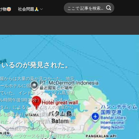
け物
社会問題
ているのが発見された。
部屋からは大量の薬が見つかった。 地元
ールホテルに宿泊していた。 ホテルの
ていた。 インドネシア、バタム島警察
ル時間午後1時30分）だったと述べた。
バタム」によると、リムさんの部屋から
ルも多数あり、中には医師の処方箋と服
れた。 インドネシア警察は、初期捜査
は、生活費が安いためシンガポールドル
に空のスーツケースを持って旅行する。