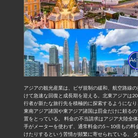
アジアの観光産業は、ビザ規制の緩和、航空路線の拡
けて急速な回復と成長期を迎える。北東アジアは20
行者が新たな旅行先を積極的に探索するようになり
東南アジア諸国や東アジア諸国は罰金だけに頼るの
置をとっている。 料金の不当請求はアジア大陸全
手がメーターを使わず、通常料金の5～10倍もの
けたりするという苦情が頻繁に寄せられている。 