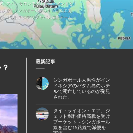
ジ、スパ、サロンでのトリートメントと
近さで、シンガポールからすぐ近くにあ
 出典; アジアジジャパン編集チーム
最新記事
か？
シンガポール人男性がイン
ドネシアのバタム島のホテ
ルで死亡しているのが発見
された。
No
Comments
タイ・ライオン・エア、ジ
on
シ
ェット燃料価格高騰を受け
ン
プーケット～シンガポール
ガ
ポ
線を含む15路線で減便を
ー
実施