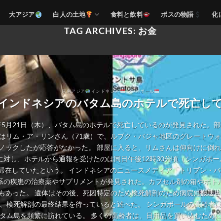
大アジア
白人の土地
食料と飲料
ボスの物語
化
TAG ARCHIVES:
お金
東南アジア
インドネシア
シンガポール
インドネシアのバタム島のホテルで死亡し
年5月21日（木）、バタム島のホテルで死亡しているのが発見された。
はリム・ア・リンさん（71歳）で、ルブク・バジャ地区のグレートウォ
ノックしたが応答がなかった。 部屋に入ると、リムさんは仰向けに倒れ
対し、ホテルから通報を受けたのは同日午後12時30分頃（シンガポー
滞在していたという。 インドネシアのニュースメディア「トリブン・
系の疾患の治療薬やサプリメントが発見された。カプセル剤の箱やボト
もあった。 遺体はその後、死因特定のため検死解剖のため病院に搬送さ
、検死解剖の最終結果を待っていると述べた。 シンガポールの高齢者
タム島を頻繁に訪れている。 多くの高齢者は、日用品を買い込むため