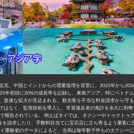
充、中国とインドからの需要急増を背景に、2025年から202
25年初頭に20%の成長率を記録し、東南アジア、特にベトナ
、急速な拡大が見込まれる。 観光客を不当な料金請求から守
ではなく、監視技術を導入し、常習違反者の免許を永久に剥奪
体で報告されている。 例えばタイでは、タクシーやトゥクトゥ
料金を請求したり、手数料目当てに宝石店に立ち寄るよう乗客に
タイ運輸省のデータによると、当局は毎年数千件ものタクシー