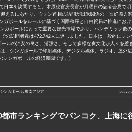
て日本を訪問すると、木原稔官房長官が月曜日の記者会見で明
年を迎えるにあたり、ウォン首相の訪問が日米関係の「友好協力
ンガポールをルールに基づく国際秩序と自由貿易の推進におけ
シンガポールにとって重要な観光市場であり、パンデミック後
までの訪問者数は472,742人に達しました。日本は一般的にシ
ポールの治安の良さ、清潔さ、そして多様な食文化が人々を惹
・タイムズは、シンガポールで印刷媒体、デジタル媒体、ラジオ、屋外
のシンガポールの経済新聞です。)
,
シンガポール
,
東南アジア
Leave 
0都市ランキングでバンコク、上海に