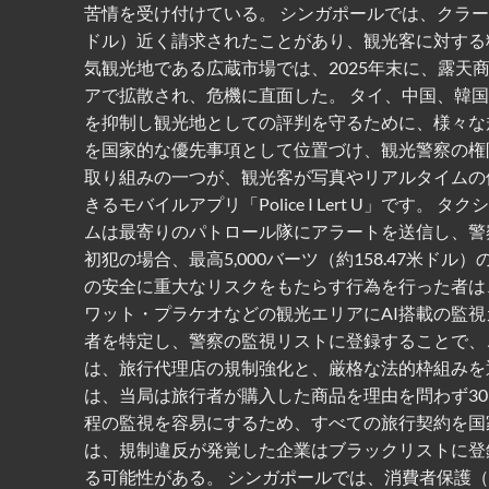
苦情を受け付けている。 シンガポールでは、クラーク
ドル）近く請求されたことがあり、観光客に対する
気観光地である広蔵市場では、2025年末に、露
アで拡散され、危機に直面した。 タイ、中国、韓
を抑制し観光地としての評判を守るために、様々な
を国家的な優先事項として位置づけ、観光警察の権
取り組みの一つが、観光客が写真やリアルタイムの
きるモバイルアプリ「Police I Lert U」で
ムは最寄りのパトロール隊にアラートを送信し、警察
初犯の場合、最高5,000バーツ（約158.47米ド
の安全に重大なリスクをもたらす行為を行った者は
ワット・プラケオなどの観光エリアにAI搭載の監
者を特定し、警察の監視リストに登録することで、
は、旅行代理店の規制強化と、厳格な法的枠組みを
は、当局は旅行者が購入した商品を理由を問わず3
程の監視を容易にするため、すべての旅行契約を国
は、規制違反が発覚した企業はブラックリストに登
る可能性がある。 シンガポールでは、消費者保護