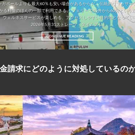
ンガポールよりも最大60％も安い場合があるからだ。伝統的なマッサー
かる料金のほんの一部で利用できる。 フェリーで45分から60分という
、ウェルネスサービスが楽しめる、アクセスしやすい目的地となっている。
2026年5月31ストレーツ・タイムズ [...]
CONTINUE READING
→
料金請求にどのように対処しているの