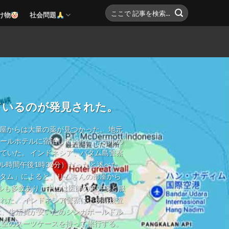
け物
社会問題
ているのが発見された。
部屋からは大量の薬が見つかった。 地元
ールホテルに宿泊していた。 ホテルの
ていた。 インドネシア、バタム島警察
ル時間午後1時30分）だったと述べた。
バタム」によると、リムさんの部屋から
ルも多数あり、中には医師の処方箋と服
れた。 インドネシア警察は、初期捜査
は、生活費が安いためシンガポールドル
に空のスーツケースを持って旅行する。