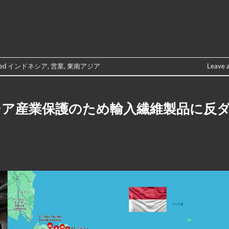
ged
インドネシア
,
営業
,
東南アジア
Leave 
シア産業保護のため輸入繊維製品に反