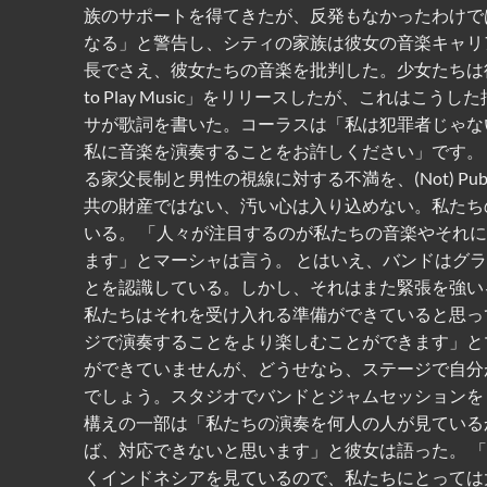
族のサポートを得てきたが、反発もなかったわけで
なる」と警告し、シティの家族は彼女の音楽キャリ
長でさえ、彼女たちの音楽を批判した。少女たちは後に退学した
to Play Music」をリリースしたが、これは
サが歌詞を書いた。コーラスは「私は犯罪者じゃな
私に音楽を演奏することをお許しください」です。
る家父長制と男性の視線に対する不満を、(Not) Pub
共の財産ではない、汚い心は入り込めない。私たち
いる。 「人々が注目するのが私たちの音楽やそれ
ます」とマーシャは言う。 とはいえ、バンドはグ
とを認識している。しかし、それはまた緊張を強い
私たちはそれを受け入れる準備ができていると思っ
ジで演奏することをより楽しむことができます」と
ができていませんが、どうせなら、ステージで自分
でしょう。スタジオでバンドとジャムセッションを
構えの一部は「私たちの演奏を何人の人が見ている
ば、対応できないと思います」と彼女は語った。 「
くインドネシアを見ているので、私たちにとっては大きな責