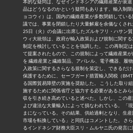
本的な疑問は、なぜインドネシアの繊維産業が衰退
品はどうなるのかという疑問もあります。輸入制限
ョコウィ）は、国内の繊維産業が多数閉鎖している
議では、事業を閉鎖したり大量解雇を余儀なくされた
25日（火）の会議に出席したズルキフリ・ハサン
ウィ大統領は、政府が輸入政策および規制に関する20
制定を検討していることを強調した。 この再制定
て提案されたもので、この規制によって繊維産業が
を 繊維産業と繊維製品、アパレル、電子機器、履
入政策に関するさらなる規制を策定し、できるだけ
保護するために、セーフガード措置輸入関税（BMT
る国際貿易障壁の実施を奨励した。 こうした取り
施するために関係省庁と協力する必要があるとみられ
収を引き続き高めていると述べた。しかし、この産
よび違法な大量輸入によって損なわれている。 「
まになっている。その結果、供給過剰となり、生産
市場を転換している」と同氏はコメントした。 さ
るインドネシア財務大臣スリ・ムルヤニ氏の発言に