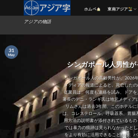
Skip
ホムペ
東南アジア
to
content
アジアの物語
31
May
シンガポール人男性が
シンガポール人の高齢男性が、2026
メディアの報道によると、死亡したの
従業員は、何度も連絡を試み、ドアを
署長のデニ・ランギ氏は地元メディアに
リムさんは過去3年間、このホテルに
は、コレステロール、呼吸器系、胃腸
用方法の説明書が添付されているもの
では暴力の痕跡は見られなかったとし
をより有効に活用できることから、バ