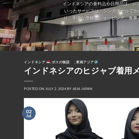
インドネシアの食料品や日用品は、シ
いったサービスは、シンガポールでか
り、手頃な価格でショッピング、食事
インドネシア
,
ボスの物語
,
東南アジア
インドネシアのヒジャブ着用メタルバン
POSTED ON
JULY 2, 2024
BY
ASIA JAPAN
02
Jul