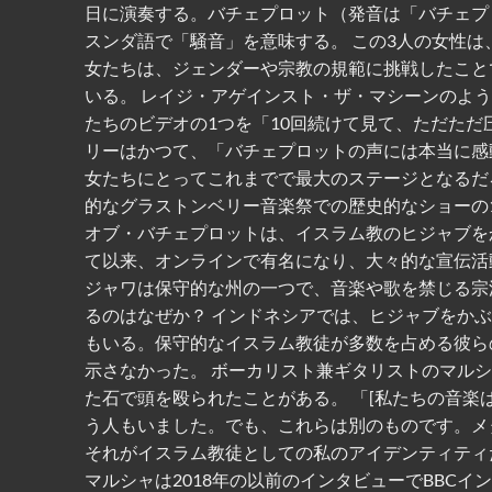
日に演奏する。バチェプロット（発音は「バチェプ
スンダ語で「騒音」を意味する。 この3人の女性は
女たちは、ジェンダーや宗教の規範に挑戦したこと
いる。 レイジ・アゲインスト・ザ・マシーンのよ
たちのビデオの1つを「10回続けて見て、ただただ
リーはかつて、「バチェプロットの声には本当に感
女たちにとってこれまでで最大のステージとなるだろ
的なグラストンベリー音楽祭での歴史的なショーの1
オブ・バチェプロットは、イスラム教のヒジャブを
て以来、オンラインで有名になり、大々的な宣伝活
ジャワは保守的な州の一つで、音楽や歌を禁じる宗
るのはなぜか？ インドネシアでは、ヒジャブをか
もいる。保守的なイスラム教徒が多数を占める彼ら
示さなかった。 ボーカリスト兼ギタリストのマル
た石で頭を殴られたことがある。 「[私たちの音楽
う人もいました。でも、これらは別のものです。メ
それがイスラム教徒としての私のアイデンティティ
マルシャは2018年の以前のインタビューでBBC