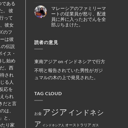
ポ
No
複
つである
の
ハ
ー
Comments
数
テ
イ
マレーシアのファミリーマ
ル
on
船
た。 彼
オ・
キ
線
イ
舶
ートの従業員が怒り、配達
シ
ン
を
ン
の
行って
オ
員に丼に入ったおでんを全
グ
含
ド
3
ン
中
む
ネ
部ぶちまけた。
年
は、彼女
セ
に
15
シ
間
ン
亡
路
ア
No
ズのフ
母
氏
く
線
の
Comments
港
は、
な
で
on
キ
リーは彼
契
違
り
減
読者の意見
マ
リ
約
法
ま
便
レ
ス
スの伝説
を
な
し
を
ー
ト
締
商
た。
実
シ
ボイス・
教
結
行
施
ア
徒
為
奏し始め
の
の
東南アジア
on
インドネシアで行方
を
フ
女
行
徒だ。西
ァ
性
不明と報告されていた男性がガジ
っ
ミ
は
た
招待され
リ
マ
ュマルの木の上で発見された。
と
ー
レ
し
感じる人
マ
ー
て
ー
シ
反応を
米
ト
ア
国
TAG CLOUD
の
政
添えられ
政
従
府
府
業
に
きだと言
か
員
よ
ら
が
っ
アジア
るのは、
インドネシ
制
怒
て
お金
裁
り、
永
」と、
対
配
住
ア
象
達
権
わたり家
オーストラリア
インドネシア人
ガス
と
員
カ