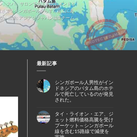
ジ、スパ、サロンでのトリートメントと
近さで、シンガポールからすぐ近くにあ
 出典; アジアジジャパン編集チーム
最新記事
シンガポール人男性がイン
ドネシアのバタム島のホテ
ルで死亡しているのが発見
された。
No
Comments
タイ・ライオン・エア、ジ
on
シ
ェット燃料価格高騰を受け
ン
プーケット～シンガポール
ガ
ポ
線を含む15路線で減便を
ー
実施