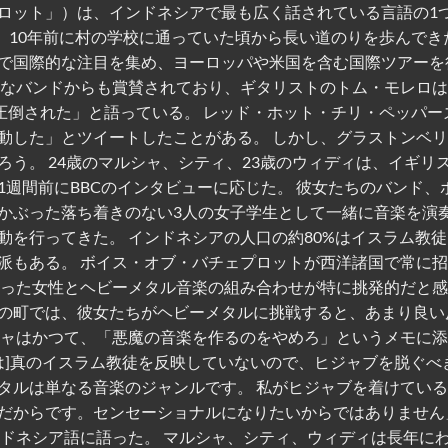
ロット」）は、インドネシアで最も広く話されている言語の1
、10年前に村の学校に通っていた頃から長い道のりを歩んでき
で国際的な注目を集め、ヨーロッパや米国を含む国際ツアーを
うなバンドからも賞賛されており、ギタリストのトム・モレロ
圧倒された」と語っている。 レッド・ホット・チリ・ペッパー
動した」とツイートしたことがある。 しかし、グラストンベ
う。 24歳のマルシャ、シティ、23歳のウィディは、イギリ
週間前にBBCのインタビューに応じた。 彼女たちのバンド、
かぶった落ち着きのない3人の女子学生として一緒に音楽を演
動を行ってきた。 インドネシアの人口の約80%はイスラム教
派もある。 ボイス・オブ・バチェプロットが西洋諸国で常に
ぶった女性とヘビーメタル音楽の組み合わせが特に挑発的だと
の町では、彼女たちがヘビーメタルに挑戦すると、あまり良い
シャはかつて、「悪魔の音楽を作るのをやめろ」というメモに
は]真のイスラム教徒を反映していないので、ヒジャブを脱ぐべ
タルは単なる音楽のジャンルです。 私がヒジャブを着けてい
だからです。センセーショナルになりたいからではありません
インドネシア語に語った。 マルシャ、シティ、ウィディは長年に