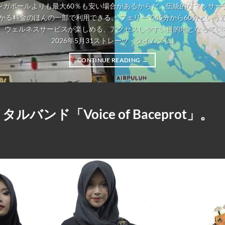
ンガポールよりも最大60％も安い場合があるからだ。伝統的なマッサー
かる料金のほんの一部で利用できる。 フェリーで45分から60分という
、ウェルネスサービスが楽しめる、アクセスしやすい目的地となっている。
2026年5月31ストレーツ・タイムズ [...]
CONTINUE READING
→
ド「Voice of Baceprot」。