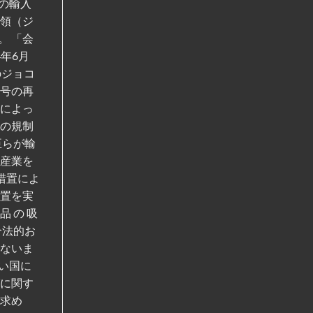
の輸入
統領（ジ
。 「会
年6月
のジョコ
8号の再
臣によっ
この規制
臣らが輸
維産業を
措置によ
措置を実
 の 吸
合法的お
れないま
い国に
グに関す
く求め