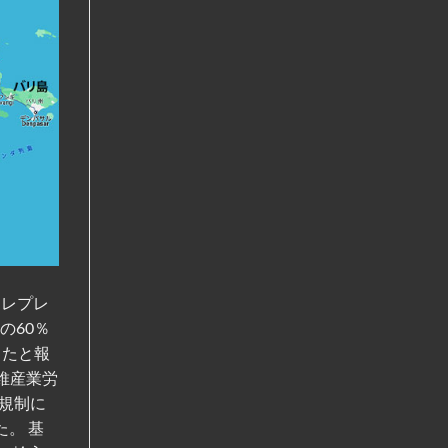
トレプレ
の60％
したと報
維産業労
び規制に
た。 基