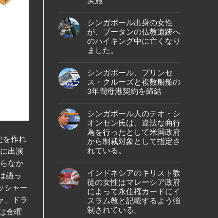
ル
人
No
男
Comments
性
シンガポール出身の女性
on
が
タ
が、ブータンの仏教遺跡へ
イ
イ・
ン
のハイキング中に亡くなり
ラ
ド
イ
ました。
ネ
オ
シ
ン・
No
ア
エ
Comments
の
シンガポール、プリンセ
on
ア、
バ
シ
ジ
ス・クルーズと複数船舶の
タ
ン
ェ
ム
3年間母港契約を締結
ガ
ッ
島
ポ
ト
No
の
ー
燃
Comments
ホ
ル
料
シンガポール人のテオ・シ
on
テ
出
価
シ
ル
オンセン氏は、違法な商行
身
格
ン
で
の
高
為を行ったとして米国政府
ガ
死
女
騰
史を作れ
ポ
から制裁対象として指定さ
亡
性
を
ー
し
が、
受
れている。
ルに出演
ル、
て
ブ
け
プ
い
No
ー
プ
知らなか
リ
る
Comments
タ
ー
ン
インドネシアのキリスト教
の
on
ン
は語っ
ケ
セ
が
シ
の
ッ
徒の女性はマレーシア政府
ス・
発
ン
ッシャー
仏
ト
ク
によって永住権カードにイ
見
ガ
教
～
ル
さ
ポ
ャ、ドラ
遺
スラム教と記載するよう強
シ
ー
れ
ー
跡
ン
ズ
制されている。
た。
は金曜
ル
へ
ガ
と
人
の