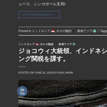
ュース、シンガポール支局)
CONTINUE READING
→
Posted in
インドネシア
,
ボスの物語
,
東南アジア
|
Tag
インドネシア
,
ボスの物語
,
東南アジア
ジョコウィ大統領、インドネ
ング関税を課す。
POSTED ON
JUNE 26, 2024
BY
ASIA JAPAN
26
Jun