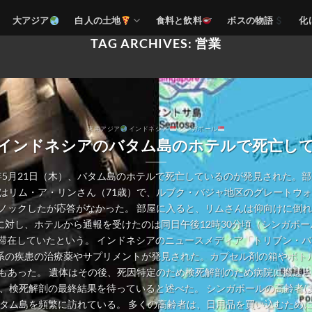
大アジア
白人の土地
食料と飲料
ボスの物語
化
TAG ARCHIVES:
営業
東南アジア
インドネシア
シンガポール
インドネシアのバタム島のホテルで死亡し
年5月21日（木）、バタム島のホテルで死亡しているのが発見された。
はリム・ア・リンさん（71歳）で、ルブク・バジャ地区のグレートウォ
ノックしたが応答がなかった。 部屋に入ると、リムさんは仰向けに倒れ
対し、ホテルから通報を受けたのは同日午後12時30分頃（シンガポー
滞在していたという。 インドネシアのニュースメディア「トリブン・
系の疾患の治療薬やサプリメントが発見された。カプセル剤の箱やボト
もあった。 遺体はその後、死因特定のため検死解剖のため病院に搬送さ
、検死解剖の最終結果を待っていると述べた。 シンガポールの高齢者
タム島を頻繁に訪れている。 多くの高齢者は、日用品を買い込むため