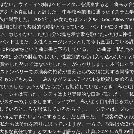
はない。ウィディの姉はヘビーメタルを演奏すると「将来が台
アを「不真面目」と評した。 中学校卒業後に通ったイスラム
。 2021年、彼女たちはシングル「God, Allow Me (Pl
こうした批判に対する共感的な嘆願となっている。 バンドが曲を作曲
い、敵じゃない、ただ自分の魂を示す歌を歌いたいだけ…神様
 バンドはまた、女性ミュージシャンとして今も直面している
lic Propertyという曲に書き下ろしている。 この曲は「私たち
の体は公共の財産ではない、性差別的な心は入り込めない」と
に費やした努力ではないとしたら、がっかりします。本当にイ
ラストンベリーでの演奏の招待が自分たちの功績に対する賛辞
るものでもある。 「みんながフェスティバルを称賛し始める
ていました…人々が私たちに何も期待していないとき、私たち
マーシャは言った。 シティはより楽観的な口調で語った。「
がスターのふりをします。ライブ中、私がよく目を閉じるのが
しているところを想像しているからです。」 シティは、グル
か考えすぎないようにすること」だと語った。「観客の数がわ
私たちはそれを誇りに思っていますが、一方で、観客はVoBだ
任です」とマルシャは語った。 出典; 2024 年 6月 29日 