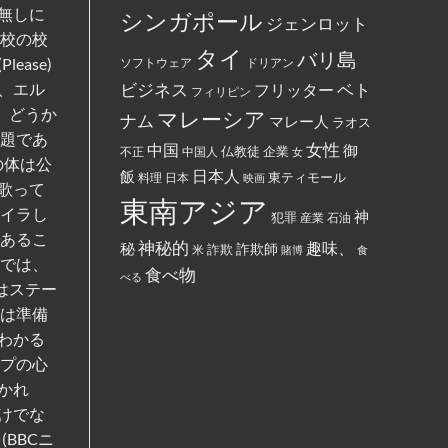
し
に
ー
無しに
シンガポール
て
ジェンロット
丼
ド
指
に
に
学校の校
定
入
イ
タイ
バリ島
さ
っ
ease)
ス
ソフトウェア
ドリアン
れ
た
ラ
て
ベト
し、エル
お
ビジネス
ム
フリッター
フィリピン
い
で
教
る。
、どうか
ん
マレーシア
と
ナム
マレー人
ラオス
を
記
課題であ
全
載
女性
中国
御
仏教徒
企業
中国人
部
不正
女
す
の体は公
ぶ
る
日本人
飯
東ティモール
日本
ち
料理
映画
よ
歌って
ま
う
東南アジア
け
強
ライラし
神
犯罪
た。
制
産業
石油
さ
であるこ
れ
神秘的
趣味、
秘
詐欺師
詐欺
米
賭博
食
て
までは、
い
食べ物
べる
る。
はステー
私は準備
わかる
ープの心
かれ
けでな
(BBCニ