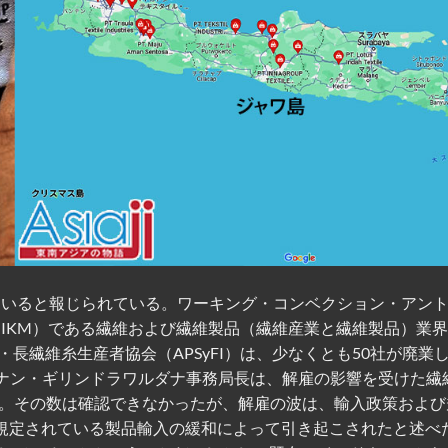
していると報じられている。ワーキング・コンベクション・アン
（IKM）である繊維および繊維製品（繊維産業と繊維製品）業界
長繊維糸生産者協会（APSyFI）は、少なくとも50社が廃業
ダナン・ギリンドラワルダナ事務局長は、解雇の影響を受けた繊
取った。その数は確認できなかったが、解雇の波は、輸入政策およ
8号で規定されている製品輸入の緩和によって引き起こされたと述べ