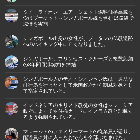
No
Comments
タイ・ライオン・エア、ジェット燃料価格高騰を
on
シ
受けプーケット～シンガポール線を含む15路線で
ン
減便を実施
ガ
ポ
No
ー
Comments
ル
シンガポール出身の女性が、ブータンの仏教遺跡
on
人
タ
へのハイキング中に亡くなりました。
男
イ・
性
ラ
No
が
イ
Comments
イ
シンガポール、プリンセス・クルーズと複数船舶
オ
on
ン
ン・
シ
の3年間母港契約を締結
ド
エ
ン
ネ
ア、
ガ
No
シ
ジ
ポ
Comments
ア
シンガポール人のテオ・シオンセン氏は、違法な
ェ
ー
on
の
ッ
ル
シ
商行為を行ったとして米国政府から制裁対象とし
バ
ト
出
ン
タ
て指定されている。
燃
身
ガ
ム
料
の
ポ
島
No
価
女
ー
の
Comments
格
性
ル、
インドネシアのキリスト教徒の女性はマレーシア
on
ホ
高
が、
プ
シ
テ
政府によって永住権カードにイスラム教と記載す
騰
ブ
リ
ン
ル
を
ー
ン
るよう強制されている。
ガ
で
受
タ
セ
ポ
死
け
ン
ス・
No
ー
亡
プ
の
ク
Comments
ル
し
マレーシアのファミリーマートの従業員が怒り、
on
ー
仏
ル
人
て
イ
ケ
教
ー
配達員に丼に入ったおでんを全部ぶちまけた。
の
い
ン
ッ
遺
ズ