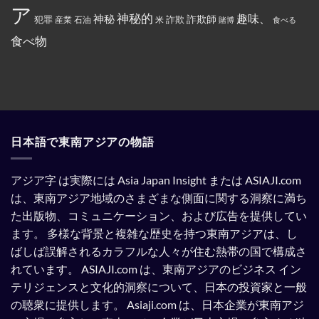
ス
で
ア
指
ラ
ん
神秘的
趣味、
神秘
定
詐欺師
犯罪
詐欺
米
産業
石油
賭博
食べる
ム
を
さ
教
全
れ
食べ物
と
部
て
記
ぶ
い
載
ち
る。
す
ま
る
け
よ
た。
う
強
制
さ
れ
日本語で東南アジアの物語
て
い
る。
アジア字 は実際には Asia Japan Insight または ASIAJI.com
は、東南アジア地域のさまざまな側面に関する洞察に満ち
た出版物、コミュニケーション、および広告を提供してい
ます。
多様な背景と複雑な歴史を持つ東南アジアは、し
ばしば誤解されるカラフルな人々が住む熱帯の国で構成さ
れています。
ASIAJI.com は、東南アジアのビジネス イン
テリジェンスと文化的洞察について、日本の投資家と一般
の聴衆に提供します。
Asiaji.com は、日本企業が東南アジ