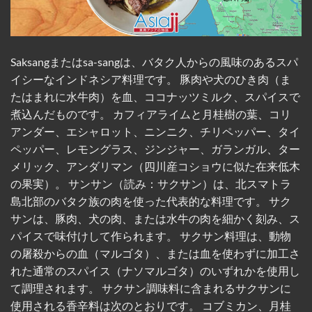
伝統的なマッサージ、スパ、サロンでのトリート
メントといったサービスは、シンガポールでかか
る料金のほんの一部で利用できる。 フェリーで45
分から60分という近さで、シンガポールからすぐ
近くにあり、手頃な価格でショッピング、食事、
Saksangまたはsa-sangは、バタク人からの風味のあるスパ
ウェルネスサービスが楽しめる、アクセスしやす
イシーなインドネシア料理です。 豚肉や犬のひき肉（ま
い目的地となっている。 出典; アジアジジャパン
たはまれに水牛肉）を血、ココナッツミルク、スパイスで
編集チーム 2026年5月31ストレーツ・タイムズ
煮込んだものです。 カフィアライムと月桂樹の葉、コリ
[...]
アンダー、エシャロット、ニンニク、チリペッパー、タイ
CONTINUE READING
→
ペッパー、レモングラス、ジンジャー、ガランガル、ター
メリック、アンダリマン（四川産コショウに似た在来低木
の果実）。 サンサン（読み：サクサン）は、北スマトラ
島北部のバタク族の肉を使った代表的な料理です。 サク
サンは、豚肉、犬の肉、または水牛の肉を細かく刻み、ス
パイスで味付けして作られます。 サクサン料理は、動物
の屠殺からの血（マルゴタ）、または血を使わずに加工さ
れた通常のスパイス（ナソマルゴタ）のいずれかを使用し
て調理されます。 サクサン調味料に含まれるサクサンに
使用される香辛料は次のとおりです。 コブミカン、月桂