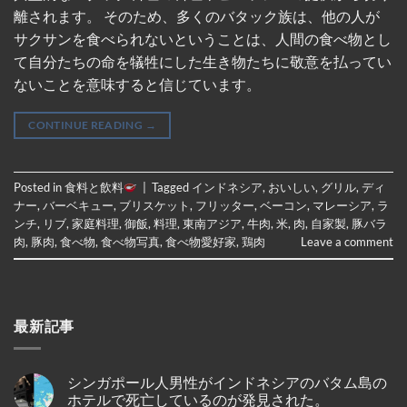
離されます。 そのため、多くのバタック族は、他の人が
サクサンを食べられないということは、人間の食べ物とし
て自分たちの命を犠牲にした生き物たちに敬意を払ってい
ないことを意味すると信じています。
CONTINUE READING
→
Posted in
食料と飲料
|
Tagged
インドネシア
,
おいしい
,
グリル
,
ディ
ナー
,
バーベキュー
,
ブリスケット
,
フリッター
,
ベーコン
,
マレーシア
,
ラ
ンチ
,
リブ
,
家庭料理
,
御飯
,
料理
,
東南アジア
,
牛肉
,
米
,
肉
,
自家製
,
豚バラ
肉
,
豚肉
,
食べ物
,
食べ物写真
,
食べ物愛好家
,
鶏肉
Leave a comment
最新記事
シンガポール人男性がインドネシアのバタム島の
ホテルで死亡しているのが発見された。