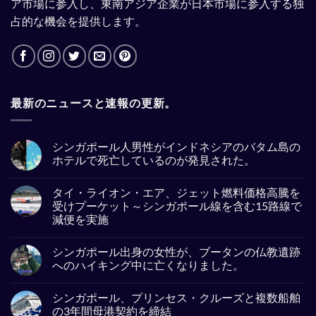
ア市場に参入し、東南アジア企業が日本市場に参入する独
占的な機会を提供します。
最新のニュースと速報の更新。
シンガポール人男性がインドネシアのバタム島の
ホテルで死亡しているのが発見された。
No
Comments
タイ・ライオン・エア、ジェット燃料価格高騰を
on
シ
受けプーケット～シンガポール線を含む15路線で
ン
減便を実施
ガ
ポ
No
ー
Comments
ル
シンガポール出身の女性が、ブータンの仏教遺跡
on
人
タ
へのハイキング中に亡くなりました。
男
イ・
性
ラ
No
が
イ
Comments
イ
シンガポール、プリンセス・クルーズと複数船舶
オ
on
ン
ン・
シ
の3年間母港契約を締結
ド
エ
ン