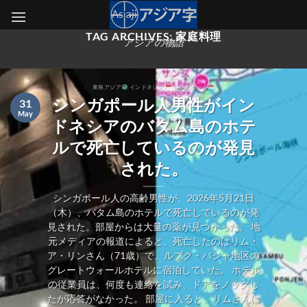
Skip
to
TAG ARCHIVES:
家庭料理
content
アジアの物語
東南アジア
インドネシア
シンガポール
シンガポール人男性がイン
31
May
ドネシアのバタム島のホテ
ルで死亡しているのが発見
された。
シンガポール人の高齢男性が、2026年5月21日
（木）、バタム島のホテルで死亡しているのが発
見された。部屋からは大量の薬が見つかった。 地
元メディアの報道によると、死亡したのはリム・
ア・リンさん（71歳）で、ルブク・バジャ地区の
グレートウォールホテルに宿泊していた。 ホテル
の従業員は、何度も連絡を試み、ドアをノックし
たが応答がなかった。 部屋に入ると、リムさんは