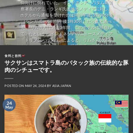
仰向けに倒れていた。 インドネシア、バタム島警
察署長のデニ・ランギ氏は地元メディアに対し、
ホテルから通報を受けたのは同日午後12時30分頃
（シンガポール時間午後1時30分）だったと述べ
た。 リムさんは過去3年間、このホテルに滞在し
ていたという。 インドネシアのニュースメディア
「トリブン・バタム」によると、リムさんの部屋
からは、コレステロール、呼吸器系、胃腸系の疾
患の治療薬やサプリメントが発見された。カプセ
食料と飲料
ル剤の箱やボトルも多数あり、中には医師の処方
サクサンはスマトラ島のバタック族の伝統的な豚
箋と服用方法の説明書が添付されているものもあ
肉のシチューです。
った。 遺体はその後、死因特定のため検死解剖の
ため病院に搬送された。 インドネシア警察は、初
期捜査では暴力の痕跡は見られなかったとし、検
POSTED ON
MAY 24, 2024
BY
ASIA JAPAN
死解剖の最終結果を待っていると述べた。 シンガ
ポールの高齢者は、生活費が安いためシンガポー
24
ルドルをより有効に活用できることから、バタム
May
島を頻繁に訪れている。 多くの高齢者は、日用品
を買い込むために空のスーツケースを持って旅行
する。インドネシアの食料品や日用品は、シンガ
ポールよりも最大60％も安い場合があるからだ。