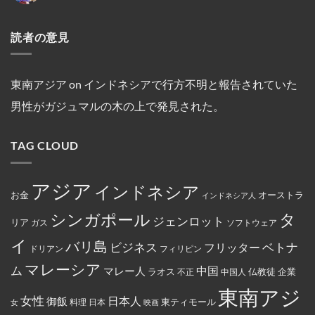
テ
る
ド
ト
跡
と
No
オ・
の
ネ
～
へ
複
Comments
シ
が
シ
on
シ
の
数
オ
発
読者の意見
ア
マ
ン
ハ
船
ン
見
の
レ
ガ
イ
舶
セ
さ
キ
ー
ポ
キ
の
ン
れ
リ
シ
ー
ン
3
氏
た。
ス
ア
ル
グ
年
は、
ト
の
線
中
間
東南アジア
on
インドネシアで行方不明と報告されていた
違
教
フ
を
に
母
法
徒
ァ
含
亡
港
な
男性がガジュマルの木の上で発見された。
の
ミ
む
く
契
商
女
リ
15
な
約
行
性
ー
路
り
を
為
は
マ
線
ま
締
を
TAG CLOUD
マ
ー
で
し
結
行
レ
ト
減
た。
っ
ー
の
便
た
シ
従
を
と
ア
業
実
アジア
し
インドネシア
政
員
施
お金
オーストラ
て
インドネシア人
府
が
米
に
怒
国
タ
シンガポール
よ
り、
ジェンロット
リア
政
ガス
ソフトウェア
っ
配
府
て
達
イ
か
バリ島
ベトナ
永
員
ビジネス
フリッター
ドリアン
フィリピン
ら
住
に
制
権
丼
マレーシア
ム
裁
マレー人
中国
ラオス
仏教徒
企業
中国人
不正
カ
に
対
ー
入
象
東南アジ
ド
っ
と
女性
日本人
御飯
に
た
東ティモール
日本
女
料理
映画
し
イ
お
て