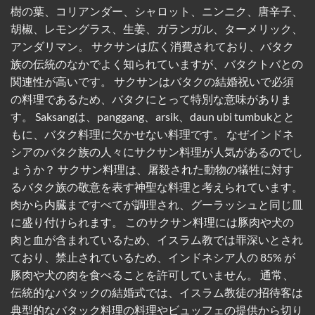
樹の葉、コリアンダー、シャロット、ニンニク、唐辛子、
胡椒、レモングラス、生姜、ガランガル、ターメリック、
アンダリマン。 サクサンは広く消費されており、バタク
族の伝統のなかでよく知られていますが、バタクトバとの
関連性が高いです。 サクサンはバタクの結婚祝いで必須
の料理であるため、バタクにとって特別な意味がありま
す。 Saksangは、panggang、arsik、daun ubi tumbukとと
もに、バタク料理に欠かせない料理です。 なぜインドネ
シアのバタク族の人々にサクサン料理が人気があるのでし
ょうか？ サクサン料理は、屠殺された動物の犠牲に対す
るバタク族の敬意を表す神聖な料理と考えられています。
肉から内臓まですべてが調理され、グーラッシュと同じ皿
に盛り付けられます。 このサクサン料理には豚肉や犬の
肉と血が含まれているため、イスラム教では罪深いとされ
ており、禁止されているため、インドネシア人の 85% が
豚肉や犬の肉を食べることを許可していません。 通常、
伝統的なバタックの結婚式では、イスラム教徒の招待客は
典型的なバタック料理の料理やビュッフェの提供から切り