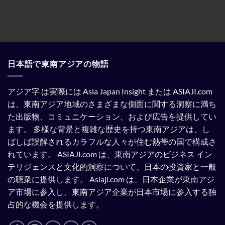
い
載
ち
る。
す
ま
る
け
よ
た。
う
強
制
さ
れ
日本語で東南アジアの物語
て
い
る。
アジア字 は実際には Asia Japan Insight または ASIAJI.com
は、東南アジア地域のさまざまな側面に関する洞察に満ち
た出版物、コミュニケーション、および広告を提供してい
ます。
多様な背景と複雑な歴史を持つ東南アジアは、し
ばしば誤解されるカラフルな人々が住む熱帯の国で構成さ
れています。
ASIAJI.com は、東南アジアのビジネス イン
テリジェンスと文化的洞察について、日本の投資家と一般
の聴衆に提供します。
Asiaji.com は、日本企業が東南アジ
ア市場に参入し、東南アジア企業が日本市場に参入する独
占的な機会を提供します。