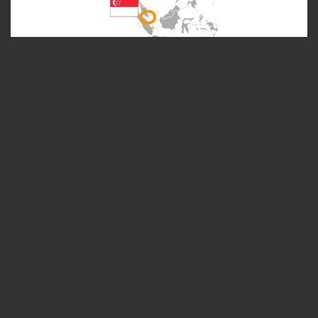
伝統的なマッサージ、スパ、サロンでのトリート
メントといったサービスは、シンガポールでかか
る料金のほんの一部で利用できる。 フェリーで45
分から60分という近さで、シンガポールからすぐ
近くにあり、手頃な価格でショッピング、食事、
ウェルネスサービスが楽しめる、アクセスしやす
い目的地となっている。 出典; アジアジジャパン
編集チーム 2026年5月31ストレーツ・タイムズ
[...]
CONTINUE READING
→