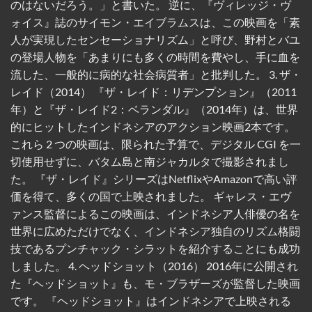
のはないだろう。」と書いた。 逆に、『ヴィレッジ・ヴ
ォイス』誌のサイモン・エイブラムスは、この映画を「素
人が実現したセンセーショナリズム」と呼び、野村とバユ
の登場人物を「あまりにも多くの時間を費やし、手に血を
流した、一般的に病的な社会病質者」と批判した。 3. ザ・
レイド（2014） 『ザ・レイド：リデンプション』（2011
年）と『ザ・レイド2：ベランダル』（2014年）は、世界
的にヒットしたインドネシアのアクション映画2本です。
これら 2 つの映画は、限られた予算で、デジタル CGI を一
切使用せずに、バタム島と南ジャカルタで撮影されまし
た。 『ザ・レイド』シリーズはNetflixやAmazonで高い評
価を得て、多くの国で上映されました。 ギャレス・エヴ
ァンス監督によるこの映画は、インドネシア人俳優の名を
世界に広めただけでなく、インドネシア独自のリズム格闘
技であるプンチャック・シラットを紹介することにも成功
しました。 4. ヘッドショット（2016） 2016年に公開され
た『ヘッドショット』も、モ・ブラザーズが監督した映画
です。 『ヘッドショット』はインドネシアで上映される