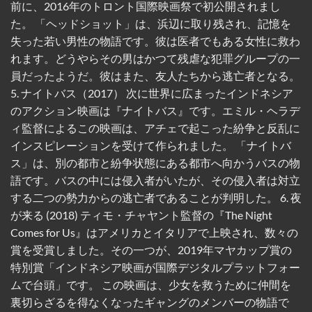
前に、2016年のトロント国際映画祭で初公開されまし
た。 「ヘッドショット」は、浜辺に取り残され、記憶を
失った若い男性の物語です。彼は医者でもある女性に救わ
れます。どうやらその男はかつて残虐な犯罪グループの一
員だったようだ。彼はまた、友人たちから逃亡者となる。
5. ナイトバス（2017） 次に世界に広まったインドネシア
のアクション映画は『ナイトバス』です。エミル・ヘラデ
ィ監督によるこの映画は、アチェで起こった紛争と反乱に
インスピレーションを受けて作られました。 「ナイトバ
ス」は、別の都市と紛争状態にある都市へ向かうバスの物
語です。バスの中には侵入者がいたが、その侵入者は対立
する二つの勢力からの逃亡者であることが判明した。 6. 夜
が来る (2018) ティモ・チャヤント監督の『The Night
Comes for Us』はアメリカとイタリアで上映され、数々の
賞を受賞しました。その一つが、2019年マヤカップ賞の
特別賞「インドネシア映画が国際デジタルプラットフォー
ムで台頭」です。 この映画は、少女を救うために仲間を
裏切らざるを得なくなったギャングのメンバーの物語で