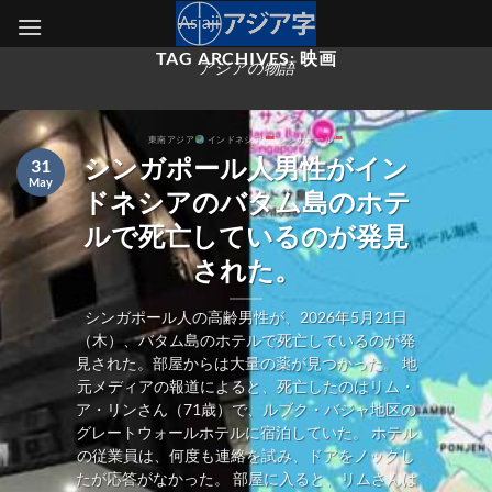
Skip
to
TAG ARCHIVES:
映画
content
アジアの物語
東南アジア
インドネシア
シンガポール
シンガポール人男性がイン
31
May
ドネシアのバタム島のホテ
ルで死亡しているのが発見
された。
シンガポール人の高齢男性が、2026年5月21日
（木）、バタム島のホテルで死亡しているのが発
見された。部屋からは大量の薬が見つかった。 地
元メディアの報道によると、死亡したのはリム・
ア・リンさん（71歳）で、ルブク・バジャ地区の
グレートウォールホテルに宿泊していた。 ホテル
の従業員は、何度も連絡を試み、ドアをノックし
たが応答がなかった。 部屋に入ると、リムさんは