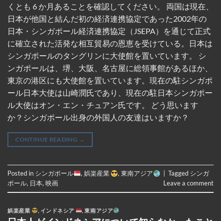
くとも 6 か月あることを確認してください。 両国は現在、
日本が他国と結んだ初の経済連携協定であった2002年の
日本・シンガポール経済連携協定（JSEPA）を通じて正式
に確立された活発な相互貿易の恩恵を受けている。日本は
シンガポールのタングリンに大使館を置いています。 シ
ンガポールは、堺、大阪、名古屋に総領事館があるほか、
東京の港区にも大使館を置いています。現在の駐シンガポ
ール日本大使は山崎潤氏であり、現在の駐日本シンガポー
ル大使はオン・エン・チュアン氏です。 どう思います
か？シンガポール出身の外国人の友達はいますか？
CONTINUE READING
→
Posted in
シンガポール
,
娯楽産業
,
東南アジア
|
Tagged
シンガ
ポール
,
日本
,
映画
Leave a comment
娯楽産業
,
インドネシア
,
東南アジア