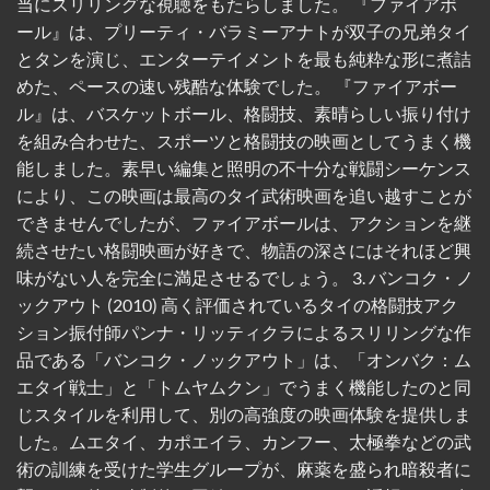
当にスリリングな視聴をもたらしました。 『ファイアボ
ール』は、プリーティ・バラミーアナトが双子の兄弟タイ
とタンを演じ、エンターテイメントを最も純粋な形に煮詰
めた、ペースの速い残酷な体験でした。 『ファイアボー
ル』は、バスケットボール、格闘技、素晴らしい振り付け
を組み合わせた、スポーツと格闘技の映画としてうまく機
能しました。素早い編集と照明の不十分な戦闘シーケンス
により、この映画は最高のタイ武術映画を追い越すことが
できませんでしたが、ファイアボールは、アクションを継
続させたい格闘映画が好きで、物語の深さにはそれほど興
味がない人を完全に満足させるでしょう。 3. バンコク・ノ
ックアウト (2010) 高く評価されているタイの格闘技アク
ション振付師パンナ・リッティクラによるスリリングな作
品である「バンコク・ノックアウト」は、「オンバク：ム
エタイ戦士」と「トムヤムクン」でうまく機能したのと同
じスタイルを利用して、別の高強度の映画体験を提供しま
した。ムエタイ、カポエイラ、カンフー、太極拳などの武
術の訓練を受けた学生グループが、麻薬を盛られ暗殺者に