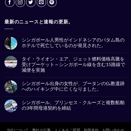
最新のニュースと速報の更新。
シンガポール人男性がインドネシアのバタム島の
ホテルで死亡しているのが発見された。
No
Comments
タイ・ライオン・エア、ジェット燃料価格高騰を
on
シ
受けプーケット～シンガポール線を含む15路線で
ン
減便を実施
ガ
ポ
No
ー
Comments
ル
シンガポール出身の女性が、ブータンの仏教遺跡
on
人
タ
へのハイキング中に亡くなりました。
男
イ・
性
ラ
No
が
イ
Comments
イ
シンガポール、プリンセス・クルーズと複数船舶
オ
on
ン
ン・
シ
の3年間母港契約を締結
ド
エ
ン
ネ
ア、
ガ
No
シ
ジ
ポ
Comments
ア
ェ
ー
on
の
ッ
ル
シ
バ
ト
出
ン
当社について
弊社の記事
よくあるご質問
利用規約
お問い合わせ
タ