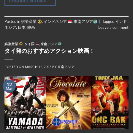
CONTINUE READING
→
Posted in
娯楽産業
,
インドネシア
,
東南アジア
|
Tagged
インド
ネシア
,
日本
,
映画
Leave a comment
娯楽産業
,
タイ国
,
東南アジア
タイ発のおすすめアクション映画！
POSTED ON
MARCH 12, 2025
BY
東南アジア
12
Mar