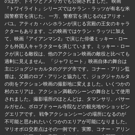
のほか、ドイツとアメリカでも公開されました。 映画
『トワイライト』シリーズではケラン・ラッツが有名な米
国警察官を演じた。 一方、警察官を演じるのはアリオ・
バユ。アティカ・ハシホランが演じる宮殿の王女のキャラ
クターもあります。この映画ではケラン・ラッツに加え
て、映画『アイアンマン2』で演じた俳優ミッキー・ロー
クも外国人キャラクターを演じています。ミッキー・ロー
クが演じる敵役は、他のアクション映画の敵役と比べても
過剰に見えません。 「ジャワ ヒート」映画自体の舞台は
主にジョグジャカルタのグデグ市です。コナー・アリン監
督は、父親のロブ・アリンと協力して、ジョグジャカルタ
の街をアクション映画の撮影地に変えました。いくつかの
村のエリアは、アクション満載のシーンの舞台として使用
されました。撮影場所のほとんどは、タマンサリ、パサー
ルガセム、ボロブドゥール寺院などの観光地やショッピン
グエリアです。 戦争アクションシーンの場所になるのが
不可能と思われたいくつかのエリアが可能になりました。
マリオボロ交差点はその一例です。実際、コナー・アリン