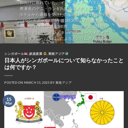
仰向けに倒れていた。 インドネシア、バタム島警
察署長のデニ・ランギ氏は地元メディアに対し、
ホテルから通報を受けたのは同日午後12時30分頃
（シンガポール時間午後1時30分）だったと述べ
た。 リムさんは過去3年間、このホテルに滞在し
ていたという。 インドネシアのニュースメディア
「トリブン・バタム」によると、リムさんの部屋
からは、コレステロール、呼吸器系、胃腸系の疾
患の治療薬やサプリメントが発見された。カプセ
シンガポール
,
娯楽産業
,
東南アジア
ル剤の箱やボトルも多数あり、中には医師の処方
日本人がシンガポールについて知らなかったこと
箋と服用方法の説明書が添付されているものもあ
は何ですか？
った。 遺体はその後、死因特定のため検死解剖の
ため病院に搬送された。 インドネシア警察は、初
期捜査では暴力の痕跡は見られなかったとし、検
POSTED ON
MARCH 15, 2025
BY
東南アジア
死解剖の最終結果を待っていると述べた。 シンガ
ポールの高齢者は、生活費が安いためシンガポー
15
ルドルをより有効に活用できることから、バタム
Mar
島を頻繁に訪れている。 多くの高齢者は、日用品
を買い込むために空のスーツケースを持って旅行
する。インドネシアの食料品や日用品は、シンガ
ポールよりも最大60％も安い場合があるからだ。