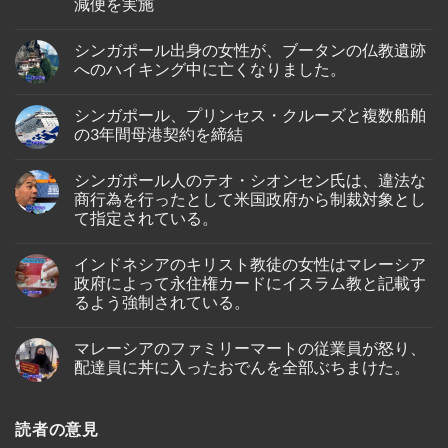
減便を実施
ガ
ポ
No
ー
Comments
ル
シンガポール出身の女性が、ブータンの仏教遺跡
on
人
タ
へのハイキング中に亡くなりました。
男
イ・
性
ラ
No
が
イ
Comments
イ
シンガポール、プリンセス・クルーズと複数船舶
オ
on
ン
ン・
シ
の3年間母港契約を締結
ド
エ
ン
ネ
ア、
ガ
No
シ
ジ
ポ
Comments
ア
シンガポール人のテオ・シオンセン氏は、違法な
ェ
ー
on
の
ッ
ル
シ
商行為を行ったとして米国政府から制裁対象とし
バ
ト
出
ン
タ
て指定されている。
燃
身
ガ
ム
料
の
ポ
島
No
価
女
ー
の
Comments
格
性
ル、
インドネシアのキリスト教徒の女性はマレーシア
on
ホ
高
が、
プ
シ
テ
政府によって永住権カードにイスラム教と記載す
騰
ブ
リ
ン
ル
を
ー
ン
るよう強制されている。
ガ
で
受
タ
セ
ポ
死
け
ン
ス・
No
ー
亡
プ
の
ク
Comments
ル
し
マレーシアのファミリーマートの従業員が怒り、
on
ー
仏
ル
人
て
イ
ケ
教
ー
配達員に丼に入ったおでんを全部ぶちまけた。
の
い
ン
ッ
遺
ズ
テ
る
ド
ト
跡
と
No
オ・
の
ネ
～
へ
複
Comments
シ
が
シ
on
シ
の
数
オ
発
読者の意見
ア
マ
ン
ハ
船
ン
見
の
レ
ガ
イ
舶
セ
さ