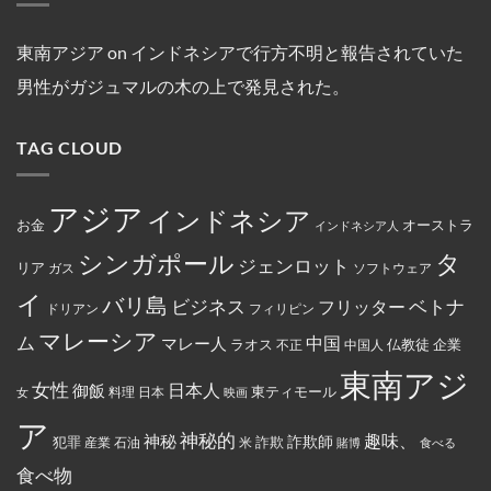
キ
ー
ポ
キ
の
ン
れ
リ
シ
ー
ン
3
氏
た。
ス
ア
ル
グ
年
は、
ト
の
線
中
間
東南アジア
on
インドネシアで行方不明と報告されていた
違
教
フ
を
に
母
法
徒
ァ
含
亡
港
な
男性がガジュマルの木の上で発見された。
の
ミ
む
く
契
商
女
リ
15
な
約
行
性
ー
路
り
を
為
は
マ
線
ま
締
を
TAG CLOUD
マ
ー
で
し
結
行
レ
ト
減
た。
っ
ー
の
便
た
シ
従
を
と
ア
業
実
アジア
し
インドネシア
政
員
施
お金
オーストラ
て
インドネシア人
府
が
米
に
怒
国
タ
シンガポール
よ
り、
ジェンロット
リア
政
ガス
ソフトウェア
っ
配
府
て
達
イ
か
バリ島
ベトナ
永
員
ビジネス
フリッター
ドリアン
フィリピン
ら
住
に
制
権
丼
マレーシア
ム
裁
マレー人
中国
ラオス
仏教徒
企業
中国人
不正
カ
に
対
ー
入
象
東南アジ
ド
っ
と
女性
日本人
御飯
に
た
東ティモール
日本
女
料理
映画
し
イ
お
て
ス
で
ア
指
ラ
ん
神秘的
趣味、
神秘
定
詐欺師
犯罪
詐欺
米
産業
石油
賭博
食べる
ム
を
さ
教
全
れ
食べ物
と
部
て
記
ぶ