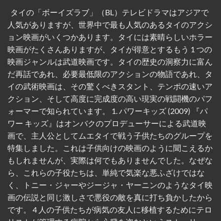
タイの「ボーイズラブ」（BL）テレビドラマはアジアで
人気がありますが、世界中で最も人気のあるタイのアクシ
ョン映画がいくつかあります。タイには素晴らしいホラー
映画がたくさんありますが、タイが得意とするもう 1 つの
映画ジャンルは武道映画です。タイの歴史の洞察力に富ん
だ再話であれ、必要最低限​​のアクションの物語であれ、タ
イの武術映画は、その驚くべきスタント、テンポの速いア
クション、そして高度に完成度の高い現実の戦闘機のパフ
ォーマーで知られています。 1. パワーキッズ (2009) 『パ
ワー キッズ』はオンバクのプロデューサーによる武道映
画で、主人公としてムエタイで戦う子供たちのグループを
特集しました。これは子供向けの映画のように聞こえるか
もしれませんが、実際は何でもありませんでした。なぜな
ら、これらの子役たちは、単純で気楽な悪ふざけではな
く、トニー・ジャーやジージャ・ヤーニンのようなタイ映
画の伝説と同じ激しさで悪役の敵を真に打ち負かしたから
です。 4 人の子供たちが病気の友人に移植するためにテロ