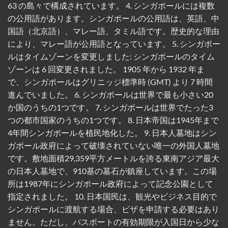
63 の島々で構成されています。 4. シンガポールには複数
の公用語があります。シンガポールの公用語は、英語、中
国語（北京語）、マレー語、タミル語です。歴史的な理由
により、マレー語が公用語となっています。 5. シンガポー
ルはタイムゾーンを変更しました: シンガポールのタイム
ゾーンは 6 回変更されました。 1905 年から 1932 年ま
で、シンガポールはグリニッジ標準時 (GMT) より 7 時間
進んでいました。 6. シンガポールは世界で最も小さい20
か国のうちの1つです。 7. シンガポールは世界でたった3
つの都市国家のうちの1つです。 8. 日本帝国は1945年まで
4年間シンガポールを植民地化した。 9. 日本人墓地はシン
ガポール政府によって破壊されていない唯一の外国人墓地
です。敷地面積29,359平方メートルを誇る東南アジア最大
の日本人墓地で、910基の墓石が鎮座しています。この場
所は1987年にシンガポール政府によって記念公園として
指定されました。 10. 日本国民は、観光やビジネス目的で
シンガポールに渡航する場合、ビザを申請する必要はあり
ません。ただし、パスポートの有効期限が入国日から少な