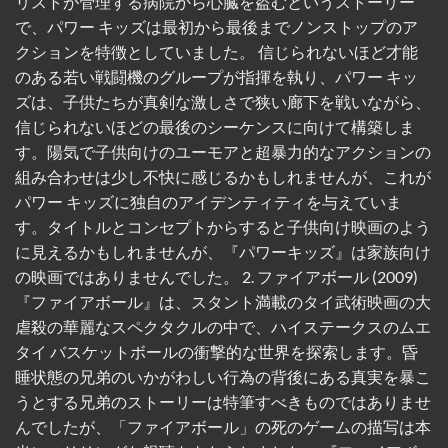
リストが管理する病院から心臓を盗むというストーリー
で、パワー キッズは最初から最後までノンストップのア
クションを特徴としていました。 信じられないほど才能
のある若い戦闘機のグループが指揮を執り、パワー キッ
ズは、子供たちが真剣な激しさで狭い廊下を戦いながら、
信じられないほどの最後のシーケンスに向けて構築しま
す。陽気で子供向けのユーモアと超暴力的なアクションの
組み合わせは少し不快に感じるかもしれませんが、これが
パワー キッズに独自のアイデンティティを与えていま
す。タイトルとコンセプトからすると子供向け映画のよう
に見えるかもしれませんが、『パワーキッズ』は家族向け
の映画ではありませんでした。 2. ファイアボール (2009)
『ファイアボール』は、スタント満載のタイ武術映画の大
虐殺の華麗なスペクタクルの中で、ハイステークスのムエ
タイ バスケットボールの衝撃的な世界を探索します。昏
睡状態の兄弟のいかがわしい行為の背後にある真実を暴こ
うとする兄弟のストーリーは特筆すべきものではありませ
んでしたが、「ファイアボール」の死のゲームの描写は本