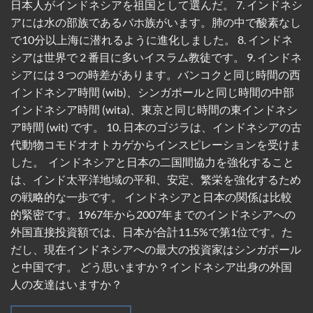
日本人がインドネシアを祖国として選んだ。 7. インドネシ
アには水の部族であるバホ族がいます。肺の中で酸素なし
で10分以上海に潜れるように進化しました。 8. インドネ
シアは世界で 2 番目に多いイスラム教徒です。 9. インドネ
シアには 3 つの時差があります。バンコクと同じ時間の西
インドネシア時間 (wib)、シンガポールと同じ時間の中部
インドネシア時間 (wita)、東京と同じ時間の東インドネシ
ア時間 (wit) です。 10. 日本のゴジラは、インドネシアの古
代動物コモドオオトカゲからインスピレーションを受けま
した。 インドネシアと日本の二国間協力を強化すること
は、インド太平洋地域の平和、安定、繁栄を強化するため
の戦略的な一歩です。 インドネシアと日本の関係は比較
的緊密です。1967年から2007年までのインドネシアへの
外国直接投資額では、日本が合計11.5%で第1位です。た
だし、現在インドネシアへの最大の投資家はシンガポール
と中国です。 どう思いますか？インドネシア出身の外国
人の友達はいますか？