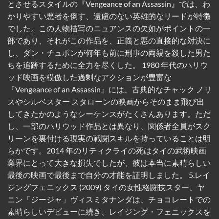
とさせるスタイルの『Vengeance of an Assassin』では、わ
かりやすい悪者を倒す、遠慮のない英雄的なリードが特徴
でした。この人物描写のニュアンスの欠如がポイントの一
部であり、それがこの作品を、正義と悪の直接的な対決に
し、ダン・チュポンが何年も前に刑事の両親を殺した男た
ちを追跡するために全力を尽くした。 1980 年代のハリウ
ッド映画を模倣した過剰なアクションが豊富な
『Vengeance of an Assassin』には、古典的なチャック ノリ
スやシルベスター スタローンの映画からそのまま飛び出
してきたかのようなシーケンスがたくさんあります。ただ
し、一部のハリウッド作品とは異なり、関係者全員がスク
リーンを裏付ける現実の戦闘スキルを持っていることは明
らかです。2014 年のリティクライの死はタイの武術映画
業界にとって大きな損失でしたが、彼は本当に素晴らしい
最後の映画で最後まで自分の才能を証明しました。 5.レイ
ジングフェニックス (2009) タイの女性格闘技スター、ヤ
ニン「ジージャ」ヴィスミタナンダは、チョコレートでの
素晴らしいデビューに続き、レイジング・フェニックスを