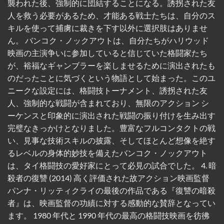
襲われた後、強制的に団結することになる。誘拐された友
人を救う必要があるため、才能ある戦士たちは、自分のス
キルを使って捕虜に裁きを下す以外に選択肢はありませ
ん。 バンコク・ノックアウトは、自分たちがハリウッド
映画の主演争いに参加していると信じていた格闘家たち
が、裕福なギャンブラーを楽しませるために演出されたも
のだったことに気づくという物語として始まった。このユ
ニークな設定には、格闘技トーナメント、誘拐された友
人、強制的な戦闘が含まれており、無限のアクション シ
ーケンスと印象的に演出された戦闘の振り付けを生み出す
完璧なきっかけとなりました。豊富なフルコンタクトの戦
い、見事な技術スキルの披露、そしてほとんど想像を絶す
るレベルの身体的妙技を備えたバンコク・ノックアウト
は、タイ格闘技の愛好家にとって必見の試合でした。 4. 暗
殺者の復讐 (2014) 高く評価された故アクション映画監督
パンナ・リッティクライの最後の作品である『復讐の暗殺
者』は、映画監督の功績に対する感動的な賛辞となってい
ます。 1980 年代と 1990 年代の最高の格闘技映画を彷彿