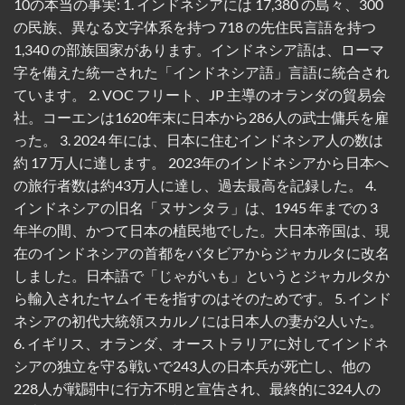
10の本当の事実: 1. インドネシアには 17,380 の島々、300
の民族、異なる文字体系を持つ 718 の先住民言語を持つ
1,340 の部族国家があります。インドネシア語は、ローマ
字を備えた統一された「インドネシア語」言語に統合され
ています。 2. VOC フリート、JP 主導のオランダの貿易会
社。コーエンは1620年末に日本から286人の武士傭兵を雇
った。 3. 2024 年には、日本に住むインドネシア人の数は
約 17 万人に達します。 2023年のインドネシアから日本へ
の旅行者数は約43万人に達し、過去最高を記録した。 4.
インドネシアの旧名「ヌサンタラ」は、1945 年までの 3
年半の間、かつて日本の植民地でした。大日本帝国は、現
在のインドネシアの首都をバタビアからジャカルタに改名
しました。日本語で「じゃがいも」というとジャカルタか
ら輸入されたヤムイモを指すのはそのためです。 5. インド
ネシアの初代大統領スカルノには日本人の妻が2人いた。
6. イギリス、オランダ、オーストラリアに対してインドネ
シアの独立を守る戦いで243人の日本兵が死亡し、他の
228人が戦闘中に行方不明と宣告され、最終的に324人の