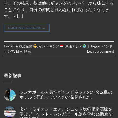
す。その結果、彼は他のギャングのメンバーから逃亡する
ことになり、自分の仲間と戦わなければならなくなりま
す。 7. […]
CONTINUE READING
→
Posted in
娯楽産業
,
インドネシア
,
東南アジア
|
Tagged
インド
ネシア
,
日本
,
映画
Leave a comment
最新記事
シンガポール人男性がインドネシアのバタム島の
ホテルで死亡しているのが発見された。
No
Comments
タイ・ライオン・エア、ジェット燃料価格高騰を
on
シ
受けプーケット～シンガポール線を含む15路線で
ン