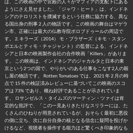
は、この映画の中で宮殿の人々がマフィアの支配下にある
ようにさえ見せました。「ジャワ・ヒート」は、インドネ
シアのテロリストを撲滅するという任務に協力する、異な
る国出身の刑事 2 人の物語です。この映画の舞台はマゲラ
ン市、正確には最大の仏教寺院ボロブドゥールの周辺で
す。 2. キラーズ（2014） モ・ブラザーズ（キモ・スタン
ボエルとティモ・チャジャント）の監督による、インドネ
シアと日本の映画製作会社の合作映画「Kill​​ers」がありま
す。 この映画は、インドネシアのジャカルタと日本の東
京という2つの国で、やりがいのある仕事をこなす2人の殺
し屋の物語です。 Rotten Tomatoes では、2021 年 2 月の時
点で 15 件の検証済みレビューに基づいてこの映画のスコ
アは 73% であり、概ね好評であることが示されていま
す。 ロサンゼルス・タイムズのマーティン・ツァイは肯
定的な批評で、「この一見ありきたりなスリラーには、た
くさんのひねりが用意されているが、おそらく最初に悪役
の側に立ち、次に自分自身の核となる信念に疑問を投げか
けるなど、視聴者を操作する能力ほど驚くべき印象的なも