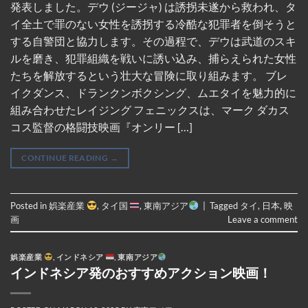
発表しました。デウ (ジージャ) は誘拐未遂から救われ、タ
イ全土で罪のない女性を誘拐する冷酷な犯罪者を倒そうと
する自警団と協力します。その過程で、デウは武道のスキ
ルを磨き、犯罪組織を戦いに誘い込み、捕らえられた女性
たちを解放するという壮大な冒険に取り組みます。 ブレ
イクダンス、ドランクンボクシング、ムエタイを魅力的に
組み合わせたレイジング フェニックスは、マーク ダカス
コス監督の格闘技映画『オンリー […]
CONTINUE READING
→
Posted in
娯楽産業
,
タイ国
,
東南アジア
|
Tagged
タイ
,
日本
,
映
画
Leave a comment
娯楽産業
,
インドネシア
,
東南アジア
インドネシア発のおすすめアクション映画！