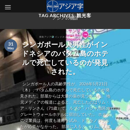
Skip
to
TAG ARCHIVES:
観光客
content
アジアの物語
東南アジア
インドネシア
シンガポール
シンガポール人男性がイン
31
May
ドネシアのバタム島のホテ
ルで死亡しているのが発見
された。
シンガポール人の高齢男性が、2026年5月21日
（木）、バタム島のホテルで死亡しているのが発
見された。部屋からは大量の薬が見つかった。 地
元メディアの報道によると、死亡したのはリム・
ア・リンさん（71歳）で、ルブク・バジャ地区の
グレートウォールホテルに宿泊していた。 ホテル
の従業員は、何度も連絡を試み、ドアをノックし
たが応答がなかった。 部屋に入ると、リムさんは