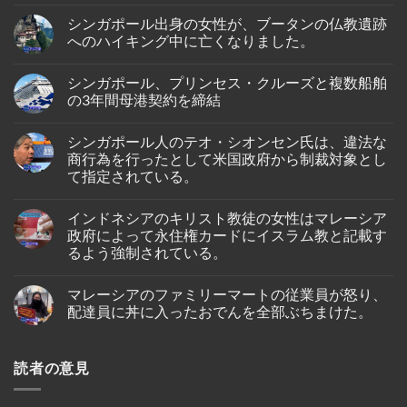
No
ー
Comments
ル
シンガポール出身の女性が、ブータンの仏教遺跡
on
人
タ
へのハイキング中に亡くなりました。
男
イ・
性
ラ
No
が
イ
Comments
イ
シンガポール、プリンセス・クルーズと複数船舶
オ
on
ン
ン・
シ
の3年間母港契約を締結
ド
エ
ン
ネ
ア、
ガ
No
シ
ジ
ポ
Comments
ア
シンガポール人のテオ・シオンセン氏は、違法な
ェ
ー
on
の
ッ
ル
シ
商行為を行ったとして米国政府から制裁対象とし
バ
ト
出
ン
タ
て指定されている。
燃
身
ガ
ム
料
の
ポ
島
No
価
女
ー
の
Comments
格
性
ル、
インドネシアのキリスト教徒の女性はマレーシア
on
ホ
高
が、
プ
シ
テ
政府によって永住権カードにイスラム教と記載す
騰
ブ
リ
ン
ル
を
ー
ン
るよう強制されている。
ガ
で
受
タ
セ
ポ
死
け
ン
ス・
No
ー
亡
プ
の
ク
Comments
ル
し
マレーシアのファミリーマートの従業員が怒り、
on
ー
仏
ル
人
て
イ
ケ
教
ー
配達員に丼に入ったおでんを全部ぶちまけた。
の
い
ン
ッ
遺
ズ
テ
る
ド
ト
跡
と
No
オ・
の
ネ
～
へ
複
Comments
シ
が
シ
on
シ
の
数
オ
発
読者の意見
ア
マ
ン
ハ
船
ン
見
の
レ
ガ
イ
舶
セ
さ
キ
ー
ポ
キ
の
ン
れ
リ
シ
ー
ン
3
氏