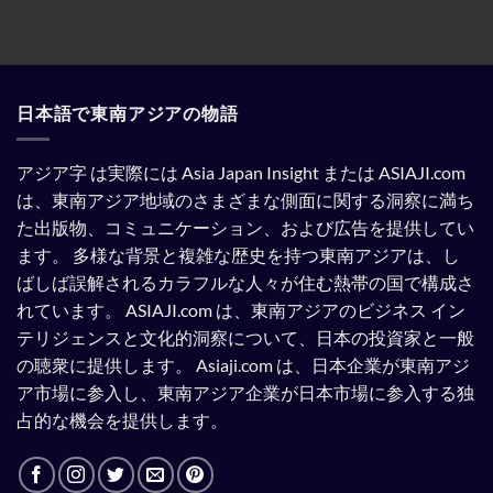
る
け
よ
た。
う
強
制
さ
れ
日本語で東南アジアの物語
て
い
る。
アジア字 は実際には Asia Japan Insight または ASIAJI.com
は、東南アジア地域のさまざまな側面に関する洞察に満ち
た出版物、コミュニケーション、および広告を提供してい
ます。
多様な背景と複雑な歴史を持つ東南アジアは、し
ばしば誤解されるカラフルな人々が住む熱帯の国で構成さ
れています。
ASIAJI.com は、東南アジアのビジネス イン
テリジェンスと文化的洞察について、日本の投資家と一般
の聴衆に提供します。
Asiaji.com は、日本企業が東南アジ
ア市場に参入し、東南アジア企業が日本市場に参入する独
占的な機会を提供します。