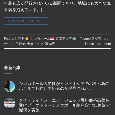
で最も広く発行されている新聞であり、地域にも大きな読
者層を抱えている。]
CONTINUE READING
→
Posted in
宗教
,
シンガポール
,
東南アジア
|
Tagged
アジア
,
マレ
ーシア
,
仏教徒
,
東南アジア
,
観光客
Leave a comment
最新記事
シンガポール人男性がインドネシアのバタム島の
ホテルで死亡しているのが発見された。
No
Comments
タイ・ライオン・エア、ジェット燃料価格高騰を
on
シ
受けプーケット～シンガポール線を含む15路線で
ン
減便を実施
ガ
ポ