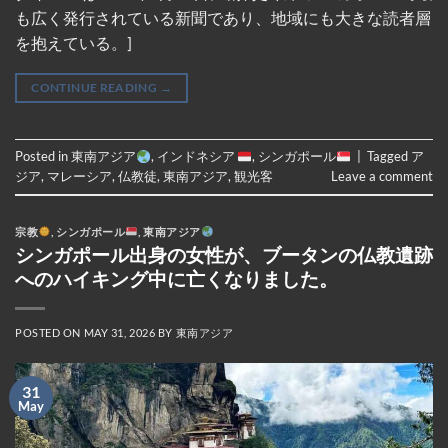
も広く発行されている新聞であり、地域にも大きな読者層
を抱えている。]
CONTINUE READING
→
Posted in
東南アジア
,
インドネシア
,
シンガポール
|
Tagged
ア
ジア
,
マレーシア
,
仏教徒
,
東南アジア
,
観光客
Leave a comment
宗教
,
シンガポール
,
東南アジア
シンガポール出身の女性が、ブータンの仏教遺跡
へのハイキング中に亡くなりました。
POSTED ON
MAY 31, 2026
BY
東南アジア
31
May