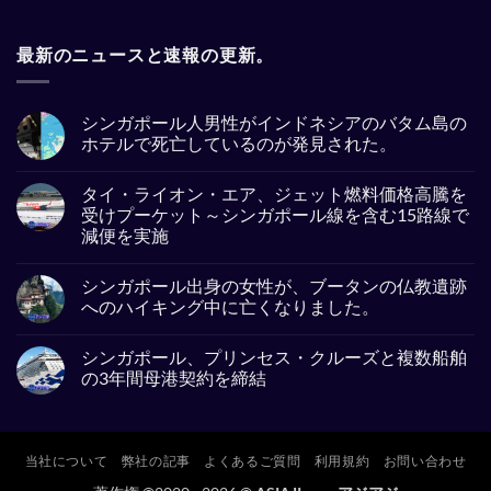
最新のニュースと速報の更新。
シンガポール人男性がインドネシアのバタム島の
ホテルで死亡しているのが発見された。
No
Comments
タイ・ライオン・エア、ジェット燃料価格高騰を
on
シ
受けプーケット～シンガポール線を含む15路線で
ン
減便を実施
ガ
ポ
No
ー
Comments
ル
シンガポール出身の女性が、ブータンの仏教遺跡
on
人
タ
へのハイキング中に亡くなりました。
男
イ・
性
ラ
No
が
イ
Comments
イ
シンガポール、プリンセス・クルーズと複数船舶
オ
on
ン
ン・
シ
の3年間母港契約を締結
ド
エ
ン
ネ
ア、
ガ
No
シ
ジ
ポ
Comments
ア
ェ
ー
on
の
ッ
ル
シ
バ
ト
出
ン
当社について
弊社の記事
よくあるご質問
利用規約
お問い合わせ
タ
燃
身
ガ
ム
料
の
ポ