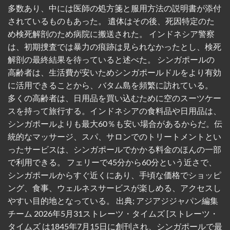
多数あり、中には医師の処方箋と服用方法の説明書が添付
されているものもあった。 遺体はその後、死因特定のた
め検死解剖のため病院に搬送された。 インドネシア警察
は、初期捜査では暴力の痕跡は見られなかったとし、検死
解剖の最終結果を待っていると述べた。 シンガポールの
高齢者は、生活費が安いためシンガポールドルをより有効
に活用できることから、バタム島を頻繁に訪れている。
多くの高齢者は、日用品を買い込むために空のスーツケー
スを持って旅行する。インドネシアの食料品や日用品は、
シンガポールよりも最大60％も安い場合があるからだ。伝
統的なマッサージ、スパ、サロンでのトリートメントとい
ったサービスは、シンガポールでかかる料金のほんの一部
で利用できる。 フェリーで45分から60分という近さで、
シンガポールからすぐ近くにあり、手頃な価格でショッピ
ング、食事、ウェルネスサービスが楽しめる、アクセスし
やすい目的地となっている。 出典; アジアジジャパン編集
チーム 2026年5月31ストレーツ・タイムズ [ストレーツ・
タイムズ は1845年7月15日に創刊され、シンガポールで最