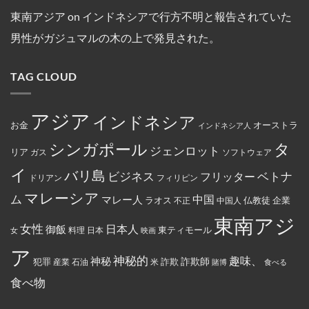
た。
ス
ア
ル
グ
年
は、
ト
の
線
中
間
東南アジア
on
インドネシアで行方不明と報告されていた
違
教
フ
を
に
母
法
徒
ァ
含
亡
港
な
男性がガジュマルの木の上で発見された。
の
ミ
む
く
契
商
女
リ
15
な
約
行
性
ー
路
り
を
為
は
マ
線
ま
締
を
TAG CLOUD
マ
ー
で
し
結
行
レ
ト
減
た。
っ
ー
の
便
た
シ
従
を
と
ア
業
実
アジア
し
インドネシア
政
員
施
お金
オーストラ
て
インドネシア人
府
が
米
に
怒
国
タ
シンガポール
よ
り、
ジェンロット
リア
政
ガス
ソフトウェア
っ
配
府
て
達
イ
か
バリ島
ベトナ
永
員
ビジネス
フリッター
ドリアン
フィリピン
ら
住
に
制
権
丼
マレーシア
ム
裁
マレー人
中国
ラオス
仏教徒
企業
中国人
不正
カ
に
対
ー
入
象
東南アジ
ド
っ
と
女性
日本人
御飯
に
た
東ティモール
日本
女
料理
映画
し
イ
お
て
ス
で
ア
指
ラ
ん
神秘的
趣味、
神秘
定
詐欺師
犯罪
詐欺
米
産業
石油
賭博
食べる
ム
を
さ
教
全
れ
食べ物
と
部
て
記
ぶ
い
載
ち
る。
す
ま