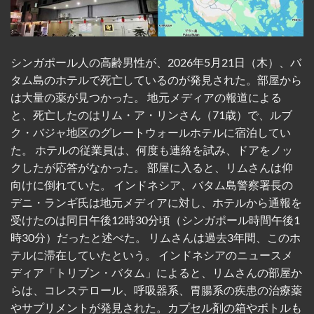
伝統的なマッサージ、スパ、サロンでのトリート
メントといったサービスは、シンガポールでかか
る料金のほんの一部で利用できる。 フェリーで45
分から60分という近さで、シンガポールからすぐ
近くにあり、手頃な価格でショッピング、食事、
シンガポール人の高齢男性が、2026年5月21日（木）、バ
ウェルネスサービスが楽しめる、アクセスしやす
タム島のホテルで死亡しているのが発見された。部屋から
い目的地となっている。 出典; アジアジジャパン
は大量の薬が見つかった。 地元メディアの報道による
編集チーム 2026年5月31ストレーツ・タイムズ
と、死亡したのはリム・ア・リンさん（71歳）で、ルブ
[...]
ク・バジャ地区のグレートウォールホテルに宿泊してい
CONTINUE READING
→
た。 ホテルの従業員は、何度も連絡を試み、ドアをノッ
クしたが応答がなかった。 部屋に入ると、リムさんは仰
向けに倒れていた。 インドネシア、バタム島警察署長の
デニ・ランギ氏は地元メディアに対し、ホテルから通報を
受けたのは同日午後12時30分頃（シンガポール時間午後1
時30分）だったと述べた。 リムさんは過去3年間、このホ
テルに滞在していたという。 インドネシアのニュースメ
ディア「トリブン・バタム」によると、リムさんの部屋か
らは、コレステロール、呼吸器系、胃腸系の疾患の治療薬
やサプリメントが発見された。カプセル剤の箱やボトルも