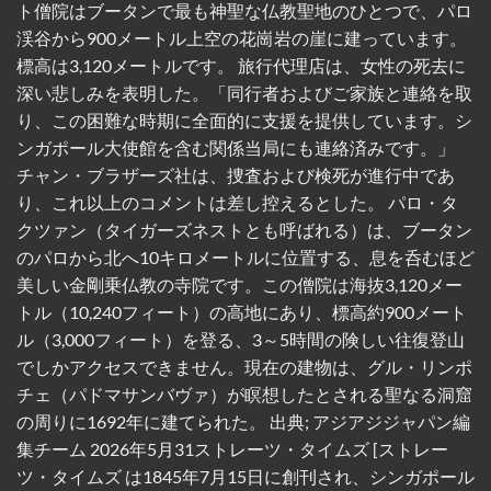
ト僧院はブータンで最も神聖な仏教聖地のひとつで、パロ
渓谷から900メートル上空の花崗岩の崖に建っています。
標高は3,120メートルです。 旅行代理店は、女性の死去に
深い悲しみを表明した。「同行者およびご家族と連絡を取
り、この困難な時期に全面的に支援を提供しています。シ
ンガポール大使館を含む関係当局にも連絡済みです。」
チャン・ブラザーズ社は、捜査および検死が進行中であ
り、これ以上のコメントは差し控えるとした。 パロ・タ
クツァン（タイガーズネストとも呼ばれる）は、ブータン
のパロから北へ10キロメートルに位置する、息を呑むほど
美しい金剛乗仏教の寺院です。この僧院は海抜3,120メー
トル（10,240フィート）の高地にあり、標高約900メート
ル（3,000フィート）を登る、3～5時間の険しい往復登山
でしかアクセスできません。現在の建物は、グル・リンポ
チェ（パドマサンバヴァ）が瞑想したとされる聖なる洞窟
の周りに1692年に建てられた。 出典; アジアジジャパン編
集チーム 2026年5月31ストレーツ・タイムズ [ストレー
ツ・タイムズ は1845年7月15日に創刊され、シンガポール