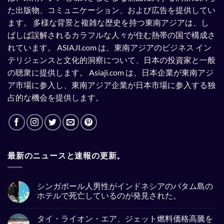
た出版物、コミュニケーション、および広告を提供してい
ます。
多様な背景と複雑な歴史を持つ東南アジアは、し
ばしば誤解されるカラフルな人々が住む熱帯の国で構成さ
れています。
ASIAJI.com は、東南アジアのビジネス イン
テリジェンスと文化的洞察について、日本の投資家と一般
の聴衆に提供します。
Asiaji.com は、日本企業が東南アジ
ア市場に参入し、東南アジア企業が日本市場に参入する独
占的な機会を提供します。
最新のニュースと速報の更新。
シンガポール人男性がインドネシアのバタム島の
ホテルで死亡しているのが発見された。
No
Comments
タイ・ライオン・エア、ジェット燃料価格高騰を
on