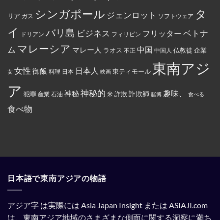
米
に
怒
国
タ
シンガポール
よ
り、
ジェンロット
リア
政
ガス
ソフトウェア
っ
配
府
て
達
イ
か
バリ島
ベトナ
永
員
ビジネス
フリッター
ドリアン
フィリピン
ら
住
に
制
権
丼
マレーシア
ム
裁
マレー人
中国
ラオス
仏教徒
企業
中国人
不正
カ
に
対
ー
入
象
東南アジ
ド
っ
と
女性
日本人
御飯
に
た
東ティモール
日本
女
料理
映画
し
イ
お
て
ス
で
ア
指
ラ
ん
神秘的
趣味、
神秘
定
詐欺師
犯罪
詐欺
米
産業
石油
賭博
食べる
ム
を
さ
教
全
れ
食べ物
と
部
て
記
ぶ
い
載
ち
る。
す
ま
る
け
よ
た。
う
強
制
さ
れ
日本語で東南アジアの物語
て
い
る。
アジア字 は実際には Asia Japan Insight または ASIAJI.com
は、東南アジア地域のさまざまな側面に関する洞察に満ち