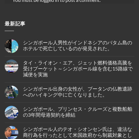
最新記事
シンガポール人男性がインドネシアのバタム島の
ホテルで死亡しているのが発見された。
No
Comments
タイ・ライオン・エア、ジェット燃料価格高騰を
on
シ
受けプーケット～シンガポール線を含む15路線で
ン
減便を実施
ガ
ポ
No
ー
Comments
ル
シンガポール出身の女性が、ブータンの仏教遺跡
on
人
タ
へのハイキング中に亡くなりました。
男
イ・
性
ラ
No
が
イ
Comments
イ
シンガポール、プリンセス・クルーズと複数船舶
オ
on
ン
ン・
シ
の3年間母港契約を締結
ド
エ
ン
ネ
ア、
ガ
No
シ
ジ
ポ
Comments
ア
シンガポール人のテオ・シオンセン氏は、違法な
ェ
ー
on
の
ッ
ル
シ
商行為を行ったとして米国政府から制裁対象とし
バ
ト
出
ン