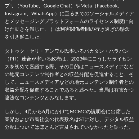
プリ（YouTube、Google Chat）やMeta（Facebook、
Instagram、WhatsApp）に至るまでのソーシャルメディア
とメッセージングプラットフォームのライセンス制度に向
けた動きを報じた。 ）は利害関​​係者間の行き過ぎの懸念
を引き起こした。
ダトゥク・セリ・アンワル氏率いるパカタン・ハラパン
（PH）連合が率いる政権は、2023年にこうしたライセン
スを初めて審議する際、その目的はニュースメディアなど
の地元コンテンツ制作者との収益分配を促進すること、そ
して、ニュースメディアなどの地元コンテンツ制作者との
収益分配を促進することであると述べた。当局は有害かつ
違法なコンテンツとみなします。
しかし、4月から6月にかけてMCMCの説明会に出席した
業界および市民社会の代表数名はSTに対し、デジタル収益
分配についてはほとんど言及されていなかったと語った。