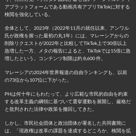
アプラットフォームである動画共有アプリTikTokに対する
検閲を強化している。
全体として、2023年（2022年11月の就任以来、アンワル
氏が政権を握った最初の丸1年）には、マレーシアからの
削除リクエストが2022年と比較してTikTok上で30倍以上
急増した一方、メタの報告によると、TikTokでは15倍に急
増したという。コンテンツ制限は約 8,600 件。
マレーシアの2024年世界報道の自由ランキングも、以前
の73位から107位に下がった。
PHは何十年にもわたって、より広範な市民的自由を約束
する改革主義の綱領に基づいて選挙運動を展開し、厳格だ
と批判された法律や政策を撤回してきた。
しかし、市民社会団体と政治団体が署名した共同書簡に
は、「現政権は改革の課題を達成するどころか、検閲を拡