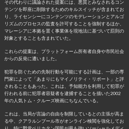
その代わりに議論された提案には、悪質とみなされるコン
テンツを即座に削除するためのキルスイッチが含まれてお
り、ライセンシーにコンテンツのモデレーションとアルゴ
リズムのプロセスの監査を許可することを強制するほか、
マレーシアに本拠を置く事業体を現地法に基づいて罰則の
対象とすることも含まれていた。
これらの提案は、プラットフォーム所有者自身や市民社会
からの反発に遭いました。
犯罪を防ぐための先制行動を可能にする計画は、一部の専
門家によって「あまりにもマイノリティ・リポート」と評
されることもあった。これは、予知能力を利用して犯罪が
行われる前に犯罪者容疑者を逮捕することを描いた2002
年の人気トム・クルーズ映画にちなんでいる。
これは、当局が言論の自由を制限しているとの主張が高ま
る中、クアラルンプール市がオンライン検閲を強化してお
り、特に野党ペリカタン国民が最も強いソーシャルメディ