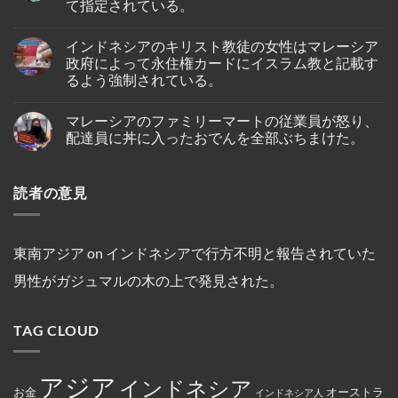
タ
て指定されている。
燃
身
ガ
ム
料
の
ポ
島
No
価
女
ー
の
Comments
格
性
ル、
インドネシアのキリスト教徒の女性はマレーシア
on
ホ
高
が、
プ
シ
テ
政府によって永住権カードにイスラム教と記載す
騰
ブ
リ
ン
ル
を
ー
ン
るよう強制されている。
ガ
で
受
タ
セ
ポ
死
け
ン
ス・
No
ー
亡
プ
の
ク
Comments
ル
し
マレーシアのファミリーマートの従業員が怒り、
on
ー
仏
ル
人
て
イ
ケ
教
ー
配達員に丼に入ったおでんを全部ぶちまけた。
の
い
ン
ッ
遺
ズ
テ
る
ド
ト
跡
と
No
オ・
の
ネ
～
へ
複
Comments
シ
が
シ
on
シ
の
数
オ
発
読者の意見
ア
マ
ン
ハ
船
ン
見
の
レ
ガ
イ
舶
セ
さ
キ
ー
ポ
キ
の
ン
れ
リ
シ
ー
ン
3
氏
た。
ス
ア
ル
グ
年
は、
ト
の
線
中
間
東南アジア
on
インドネシアで行方不明と報告されていた
違
教
フ
を
に
母
法
徒
ァ
含
亡
港
な
男性がガジュマルの木の上で発見された。
の
ミ
む
く
契
商
女
リ
15
な
約
行
性
ー
路
り
を
為
は
マ
線
ま
締
を
TAG CLOUD
マ
ー
で
し
結
行
レ
ト
減
た。
っ
ー
の
便
た
シ
従
を
と
ア
業
実
アジア
し
インドネシア
政
員
施
お金
オーストラ
て
インドネシア人
府
が