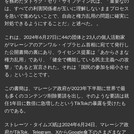
を務めたダトゥク・セリ・サイフディン氏は、「重要なの
は、すべての利害関係者が互いに理解しないままプロセス
を急いで進めないことで、自由と権力乱用の問題に確実に
対処できるようにすることだ」と述べた。 。
これは、2024年6月27日に44の団体と23人の個人活動家
がマレーシアのアンワル・イブラヒム首相に宛てて発行し
た公開書簡の裏にあり、ライセンス提案は「あからさまな
権力乱用」であり、「健全で機能している民主主義への攻
撃」であると宣言された。それは「国民の参加を縮小させ
る」ということです。
この書簡は、マレーシア政府が2023年下半期に世界で最
も多くのコンテンツ削除要請を出し、そのような要請は就
任1年目に数倍に急増したというTikTokの暴露を受けたも
のである。
ストレーツ・タイムズ紙は2024年6月24日、マレーシア政
府がTikTok、Telegram、XからGoogle傘下のさまざまなア