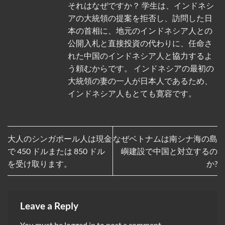
それはなぜですか？ 学生は、インドネシ
アの大統領の提案を拒否し、訪問した日
本の首相に、地元のインドネシア人との
公開入札と直接投資の代わりに、任命さ
れた中国のインドネシア人と協力するよ
う頼むからです。 インドネシアの最初の
大統領の妻の一人が日本人であるため、
インドネシア人もとても寛容です。
大人のシンガポール人は現金
なぜベトナムは南シナ海の島
で 450 ドルまたは 850 ドル
嶼建設で中国と対立するの
を受け取ります。
か?
Leave a Reply
You must be
logged in
to post a comment.