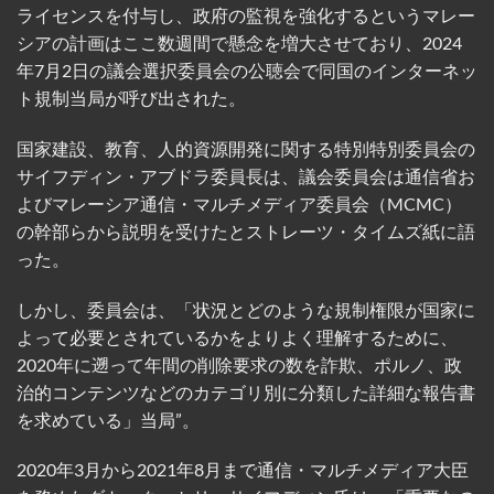
ライセンスを付与し、政府の監視を強化するというマレー
シアの計画はここ数週間で懸念を増大させており、2024
年7月2日の議会選択委員会の公聴会で同国のインターネッ
ト規制当局が呼び出された。
国家建設、教育、人的資源開発に関する特別特別委員会の
サイフディン・アブドラ委員長は、議会委員会は通信省お
よびマレーシア通信・マルチメディア委員会（MCMC）
の幹部らから説明を受けたとストレーツ・タイムズ紙に語
った。
しかし、委員会は、「状況とどのような規制権限が国家に
よって必要とされているかをよりよく理解するために、
2020年に遡って年間の削除要求の数を詐欺、ポルノ、政
治的コンテンツなどのカテゴリ別に分類した詳細な報告書
を求めている」当局”。
2020年3月から2021年8月まで通信・マルチメディア大臣