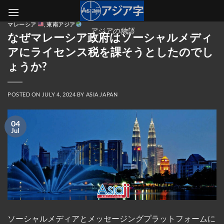
Skip
to
マレーシア
,
東南アジア
content
アジアの物語
なぜマレーシア政府はソーシャルメディ
アにライセンス税を課そうとしたのでし
ょうか?
POSTED ON
JULY 4, 2024
BY
ASIA JAPAN
04
Jul
ソーシャルメディアとメッセージングプラットフォームに