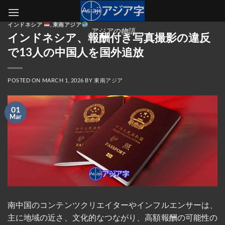
Skip
to
インドネシア
,
東南アジア
content
アジアの物語
インドネシア、報酬付き写真撮影の違反
で13人の中国人を国外追放
POSTED ON
MARCH 1, 2026
BY
東南アジア
01
Mar
南中国のコンテンツクリエイターやインフルエンサーは、
主に地域の近さ、文化的なつながり、高額報酬の可能性の