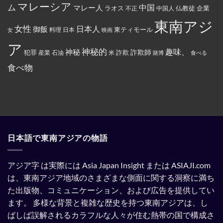
権
丼
マレーシア
ム
裁
マレー人
中国
ラオス
仏教徒
企業
中国人
不正
カ
に
対
ー
入
象
東南アジ
ド
っ
と
女性
日本人
御飯
に
た
東ティモール
日本
女
料理
映画
し
イ
お
て
ス
で
ア
指
ラ
ん
神秘的
趣味、
神秘
定
詐欺師
犯罪
詐欺
米
産業
石油
賭博
食べる
ム
を
さ
教
全
れ
食べ物
と
部
て
記
ぶ
い
載
ち
る。
す
ま
る
け
よ
た。
う
強
制
さ
れ
日本語で東南アジアの物語
て
い
る。
アジア字 は実際には Asia Japan Insight または ASIAJI.com
は、東南アジア地域のさまざまな側面に関する洞察に満ち
た出版物、コミュニケーション、および広告を提供してい
ます。
多様な背景と複雑な歴史を持つ東南アジアは、し
ばしば誤解されるカラフルな人々が住む熱帯の国で構成さ