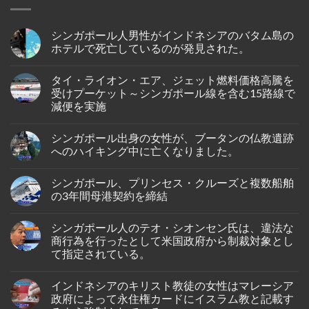
シンガポール人男性がインドネシアのバタム島の
ホテルで死亡しているのが発見された。
No
Comments
タイ・ライオン・エア、ジェット燃料価格高騰を
on
シ
受けプーケット～シンガポール線を含む15路線で
ン
減便を実施
ガ
ポ
No
ー
Comments
ル
シンガポール出身の女性が、ブータンの仏教遺跡
on
人
タ
へのハイキング中に亡くなりました。
男
イ・
性
ラ
No
が
イ
Comments
イ
シンガポール、プリンセス・クルーズと複数船舶
オ
on
ン
ン・
シ
の3年間母港契約を締結
ド
エ
ン
ネ
ア、
ガ
No
シ
ジ
ポ
Comments
ア
シンガポール人のテオ・シオンセン氏は、違法な
ェ
ー
on
の
ッ
ル
シ
商行為を行ったとして米国政府から制裁対象とし
バ
ト
出
ン
タ
て指定されている。
燃
身
ガ
ム
料
の
ポ
島
No
価
女
ー
の
Comments
格
性
ル、
インドネシアのキリスト教徒の女性はマレーシア
on
ホ
高
が、
プ
シ
テ
政府によって永住権カードにイスラム教と記載す
騰
ブ
リ
ン
ル
を
ー
ン