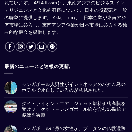
れています。
ASIAJI.com は、東南アジアのビジネス イン
テリジェンスと文化的洞察について、日本の投資家と一般
の聴衆に提供します。
Asiaji.com は、日本企業が東南アジ
ア市場に参入し、東南アジア企業が日本市場に参入する独
占的な機会を提供します。
最新のニュースと速報の更新。
シンガポール人男性がインドネシアのバタム島の
ホテルで死亡しているのが発見された。
No
Comments
タイ・ライオン・エア、ジェット燃料価格高騰を
on
シ
受けプーケット～シンガポール線を含む15路線で
ン
減便を実施
ガ
ポ
No
ー
Comments
ル
シンガポール出身の女性が、ブータンの仏教遺跡
on
人
タ