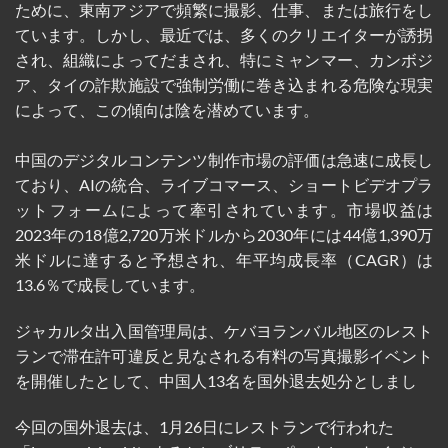
ために、東南アジアで頻繁に撮影、仕事、または旅行をし
ています。しかし、最近では、多くのクリエイターが誘拐
され、組織によってだまされ、特にミャンマー、カンボジ
ア、タイの詐欺施設で強制労働に巻き込まれる危険な現実
によって、この傾向は陰を潜めています。
中国のデジタルコンテンツ制作市場の評価は急速に成長し
ており、AIの統合、ライブコマース、ショートビデオプラ
ットフォームによって牽引されています。市場収益は
2023年の18億2,720万米ドルから2030年には44億1,390万
米ドルに達すると予想され、年平均成長率（CAGR）は
13.6％で成長しています。
ジャカルタ出入国管理局は、ケバヨランバル地区のレスト
ランで滞在許可違反と見なされる有料の写真撮影イベント
を開催したとして、中国人13名を国外退去処分としまし
今回の国外退去は、1月26日にレストランで行われた