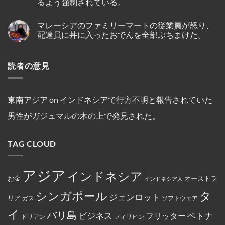
るよう強制されている。
ガ
で
受
タ
セ
ポ
死
け
ン
ス・
No
ー
亡
プ
の
ク
Comments
ル
し
マレーシアのファミリーマートの従業員が怒り、
on
ー
仏
ル
人
て
イ
ケ
教
ー
配達員に丼に入ったおでんを全部ぶちまけた。
の
い
ン
ッ
遺
ズ
テ
る
ド
ト
跡
と
No
オ・
の
ネ
～
へ
複
Comments
シ
が
シ
on
シ
の
数
オ
発
読者の意見
ア
マ
ン
ハ
船
ン
見
の
レ
ガ
イ
舶
セ
さ
キ
ー
ポ
キ
の
ン
れ
リ
シ
ー
ン
3
氏
た。
ス
ア
ル
グ
年
は、
ト
の
線
中
間
東南アジア
on
インドネシアで行方不明と報告されていた
違
教
フ
を
に
母
法
徒
ァ
含
亡
港
な
男性がガジュマルの木の上で発見された。
の
ミ
む
く
契
商
女
リ
15
な
約
行
性
ー
路
り
を
為
は
マ
線
ま
締
を
TAG CLOUD
マ
ー
で
し
結
行
レ
ト
減
た。
っ
ー
の
便
た
シ
従
を
と
ア
業
実
アジア
し
インドネシア
政
員
施
お金
オーストラ
て
インドネシア人
府
が
米
に
怒
国
タ
シンガポール
よ
り、
ジェンロット
リア
政
ガス
ソフトウェア
っ
配
府
て
達
イ
か
バリ島
ベトナ
永
員
ビジネス
フリッター
ドリアン
フィリピン
ら
住
に
制