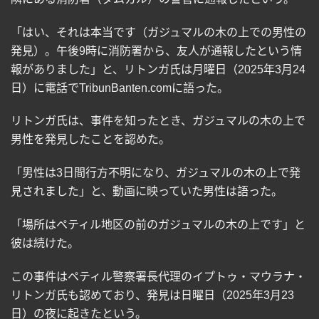
「はい、それは本当です（ガジュマルの木の上での男性の
発見）。午後
9
時に消防署から、友人が通報したという情
報がありました」と、リトンガ氏は月曜日（
2025
年
3
月
24
日）に電話で
TribunBanten.com
に語った。
リトンガ氏は、事件を知ったとき、ガジュマルの木の上で
男性を発見したことを認めた。
「男性は
3
日間行方不明になり、ガジュマルの木の上で発
見されました」と、動画に映っていた男性は語った。
「場所はペティル地区の前のガジュマルの木の上です」と
彼は続けた。
この事件はペティル警察署長代理のイプトゥ・マウラナ・
リトンガ氏も認めており、発見は日曜日（
2025
年
3
月
23
日）の夜に起きたという。