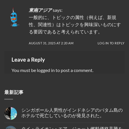
東南アジア
says:
一般的に、トピックの属性（例えば、新規
性、関連性）はトピックを興味深いものにす
る要因であると考えられています。
AUGUST 31, 2025 AT 2:20 AM
LOG IN TO REPLY
Leave a Reply
You must be
logged in
to post a comment.
最新記事
シンガポール人男性がインドネシアのバタム島の
ホテルで死亡しているのが発見された。
No
Comments
タイ・ライオン・エア、ジェット燃料価格高騰を
on