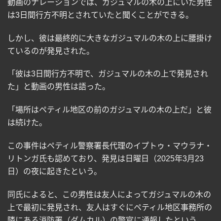
動画のナレーションでは、ガジュマルの木の上にいた男性
は
3
日間行方不明とされていたと聞くことができる。
しかし、彼は最終的に大きなガジュマルの木の上に腰掛け
ているのが発見された。
「彼は
3
日間行方不明で、ガジュマルの木の上で発見され
た」と動画の男性は語った。
「場所はペティル地区の前のガジュマルの木の上だ」と彼
は続けた。
この事件はペティル警察署長代理のイプトゥ・マウラナ・
リトンガ氏も認めており、発見は日曜日（
2025
年
3
月
23
日）の夜に起きたという。
同氏によると、この男性は友人によってガジュマルの木の
上で最初に発見され、友人はすぐにペティル地区事務所の
隣にある消防署（ダムカル）の警官に通報したという。