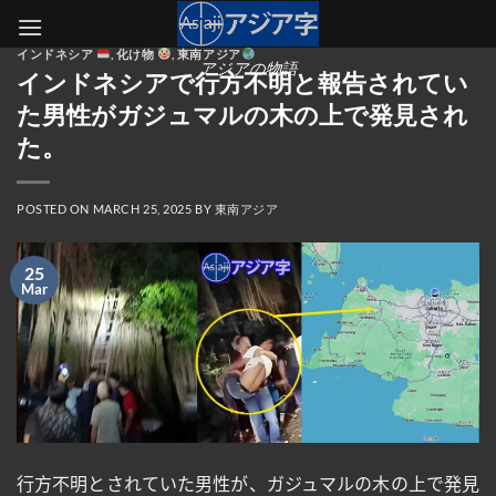
Skip
to
インドネシア
,
化け物
,
東南アジア
content
アジアの物語
インドネシアで行方不明と報告されてい
た男性がガジュマルの木の上で発見され
た。
POSTED ON
MARCH 25, 2025
BY
東南アジア
25
Mar
行方不明とされていた男性が、ガジュマルの木の上で発見