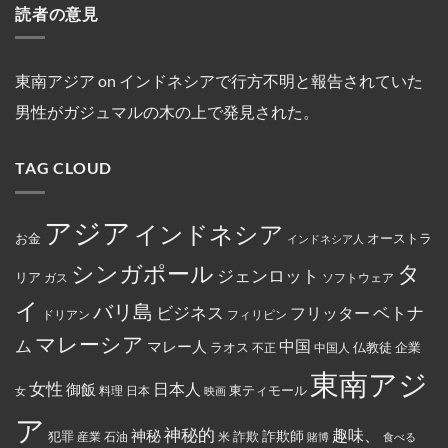
オ
発
読者の意見
ア
マ
ン
ハ
船
ン
見
の
レ
ガ
イ
舶
セ
さ
キ
ー
ポ
キ
の
ン
れ
リ
シ
ー
ン
3
氏
た。
ス
ア
ル
グ
年
は、
ト
の
線
中
間
東南アジア
on
インドネシアで行方不明と報告されていた
違
教
フ
を
に
母
法
徒
ァ
含
亡
港
な
男性がガジュマルの木の上で発見された。
の
ミ
む
く
契
商
女
リ
15
な
約
行
性
ー
路
り
を
為
は
マ
線
ま
締
を
TAG CLOUD
マ
ー
で
し
結
行
レ
ト
減
た。
っ
ー
の
便
た
シ
従
を
と
ア
業
実
アジア
し
インドネシア
政
員
施
お金
オーストラ
て
インドネシア人
府
が
米
に
怒
国
タ
シンガポール
よ
り、
ジェンロット
リア
政
ガス
ソフトウェア
っ
配
府
て
達
イ
か
バリ島
ベトナ
永
員
ビジネス
フリッター
ドリアン
フィリピン
ら
住
に
制
権
丼
マレーシア
ム
裁
マレー人
中国
ラオス
仏教徒
企業
中国人
不正
カ
に
対
ー
入
象
東南アジ
ド
っ
と
女性
日本人
御飯
に
た
東ティモール
日本
女
料理
映画
し
イ
お
て
ス
で
ア
指
ラ
ん
神秘的
趣味、
神秘
定
詐欺師
犯罪
詐欺
米
産業
石油
賭博
食べる
ム
を
さ