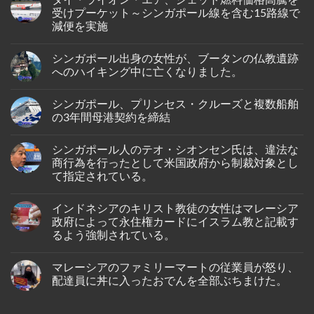
シ
受けプーケット～シンガポール線を含む15路線で
ン
減便を実施
ガ
ポ
No
ー
Comments
ル
シンガポール出身の女性が、ブータンの仏教遺跡
on
人
タ
へのハイキング中に亡くなりました。
男
イ・
性
ラ
No
が
イ
Comments
イ
シンガポール、プリンセス・クルーズと複数船舶
オ
on
ン
ン・
シ
の3年間母港契約を締結
ド
エ
ン
ネ
ア、
ガ
No
シ
ジ
ポ
Comments
ア
シンガポール人のテオ・シオンセン氏は、違法な
ェ
ー
on
の
ッ
ル
シ
商行為を行ったとして米国政府から制裁対象とし
バ
ト
出
ン
タ
て指定されている。
燃
身
ガ
ム
料
の
ポ
島
No
価
女
ー
の
Comments
格
性
ル、
インドネシアのキリスト教徒の女性はマレーシア
on
ホ
高
が、
プ
シ
テ
政府によって永住権カードにイスラム教と記載す
騰
ブ
リ
ン
ル
を
ー
ン
るよう強制されている。
ガ
で
受
タ
セ
ポ
死
け
ン
ス・
No
ー
亡
プ
の
ク
Comments
ル
し
マレーシアのファミリーマートの従業員が怒り、
on
ー
仏
ル
人
て
イ
ケ
教
ー
配達員に丼に入ったおでんを全部ぶちまけた。
の
い
ン
ッ
遺
ズ
テ
る
ド
ト
跡
と
No
オ・
の
ネ
～
へ
複
Comments
シ
が
シ
on
シ
の
数