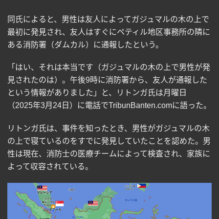
同氏によると、男性は友人によってガジュマルの木の上で
最初に発見され、友人はすぐにペティル地区事務所の隣に
ある消防署（ダムカル）に通報したという。
「はい、それは本当です（ガジュマルの木の上で男性が発
見されたのは）。午後
9
時に消防署から、友人が通報した
という情報がありました」と、リトンガ氏は月曜日
（
2025
年
3
月
24
日）に電話で
TribunBanten.com
に語った。
リトンガ氏は、事件を知ったとき、男性がガジュマルの木
の上で寝ているのをすでに発見していたことを認めた。男
性は現在、消防士の医療チームによって検査され、家族に
よって収容されている。