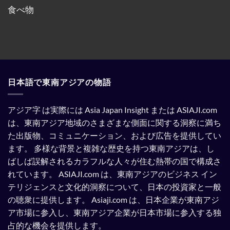
教
全
れ
食べ物
と
部
て
記
ぶ
い
載
ち
る。
す
ま
る
け
よ
た。
う
強
制
さ
れ
日本語で東南アジアの物語
て
い
る。
アジア字 は実際には Asia Japan Insight または ASIAJI.com
は、東南アジア地域のさまざまな側面に関する洞察に満ち
た出版物、コミュニケーション、および広告を提供してい
ます。
多様な背景と複雑な歴史を持つ東南アジアは、し
ばしば誤解されるカラフルな人々が住む熱帯の国で構成さ
れています。
ASIAJI.com は、東南アジアのビジネス イン
テリジェンスと文化的洞察について、日本の投資家と一般
の聴衆に提供します。
Asiaji.com は、日本企業が東南アジ
ア市場に参入し、東南アジア企業が日本市場に参入する独
占的な機会を提供します。