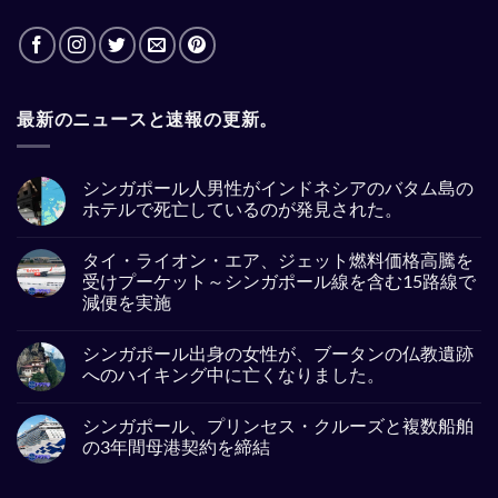
最新のニュースと速報の更新。
シンガポール人男性がインドネシアのバタム島の
ホテルで死亡しているのが発見された。
No
Comments
タイ・ライオン・エア、ジェット燃料価格高騰を
on
シ
受けプーケット～シンガポール線を含む15路線で
ン
減便を実施
ガ
ポ
No
ー
Comments
ル
シンガポール出身の女性が、ブータンの仏教遺跡
on
人
タ
へのハイキング中に亡くなりました。
男
イ・
性
ラ
No
が
イ
Comments
イ
シンガポール、プリンセス・クルーズと複数船舶
オ
on
ン
ン・
シ
の3年間母港契約を締結
ド
エ
ン
ネ
ア、
ガ
No
シ
ジ
ポ
Comments
ア
ェ
ー
on