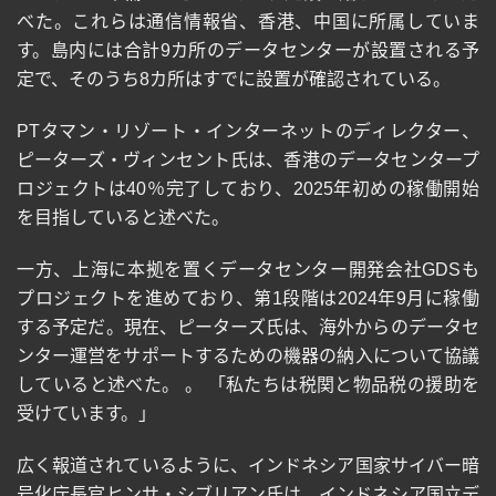
べた。これらは通信情報省、香港、中国に所属していま
す。島内には合計
9
カ所のデータセンターが設置される予
定で、そのうち
8
カ所はすでに設置が確認されている。
PT
タマン・リゾート・インターネットのディレクター、
ピーターズ・ヴィンセント氏は、香港のデータセンタープ
ロジェクトは
40
％完了しており、
2025
年初めの稼働開始
を目指していると述べた。
一方、上海に本拠を置くデータセンター開発会社
GDS
も
プロジェクトを進めており、第
1
段階は
2024
年
9
月に稼働
する予定だ。現在、ピーターズ氏は、海外からのデータセ
ンター運営をサポートするための機器の納入について協議
していると述べた。 。 「私たちは税関と物品税の援助を
受けています。」
広く報道されているように、インドネシア国家サイバー暗
号化庁長官ヒンサ・シブリアン氏は、インドネシア国立デ