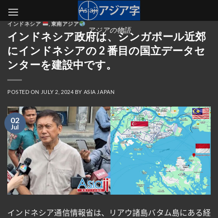
Skip
to
インドネシア
,
東南アジア
content
アジアの物語
インドネシア政府は、シンガポール近郊
にインドネシアの 2 番目の国立データセ
ンターを建設中です。
POSTED ON
JULY 2, 2024
BY
ASIA JAPAN
02
Jul
インドネシア通信情報省は、リアウ諸島バタム島にある経