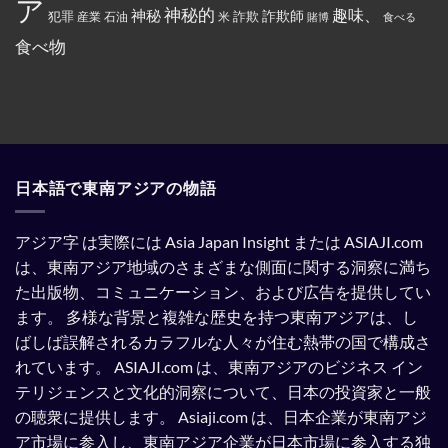
ア
指
ラ
ん
神秘的
趣味、
神秘
定
詐欺師
犯罪
詐欺
米
産業
石油
賭博
食べる
ム
を
さ
教
全
れ
食べ物
と
部
て
記
ぶ
い
載
ち
る。
す
ま
る
け
よ
た。
う
強
制
さ
れ
日本語で東南アジアの物語
て
い
る。
アジア字 は実際には Asia Japan Insight または ASIAJI.com
は、東南アジア地域のさまざまな側面に関する洞察に満ち
た出版物、コミュニケーション、および広告を提供してい
ます。
多様な背景と複雑な歴史を持つ東南アジアは、し
ばしば誤解されるカラフルな人々が住む熱帯の国で構成さ
れています。
ASIAJI.com は、東南アジアのビジネス イン
テリジェンスと文化的洞察について、日本の投資家と一般
の聴衆に提供します。
Asiaji.com は、日本企業が東南アジ
ア市場に参入し、東南アジア企業が日本市場に参入する独