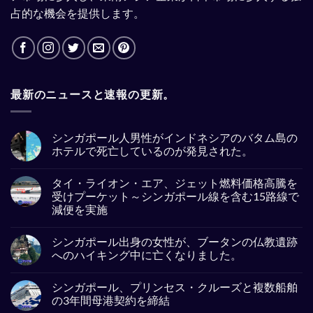
占的な機会を提供します。
最新のニュースと速報の更新。
シンガポール人男性がインドネシアのバタム島の
ホテルで死亡しているのが発見された。
No
Comments
タイ・ライオン・エア、ジェット燃料価格高騰を
on
シ
受けプーケット～シンガポール線を含む15路線で
ン
減便を実施
ガ
ポ
No
ー
Comments
ル
シンガポール出身の女性が、ブータンの仏教遺跡
on
人
タ
へのハイキング中に亡くなりました。
男
イ・
性
ラ
No
が
イ
Comments
イ
シンガポール、プリンセス・クルーズと複数船舶
オ
on
ン
ン・
シ
の3年間母港契約を締結
ド
エ
ン
ネ