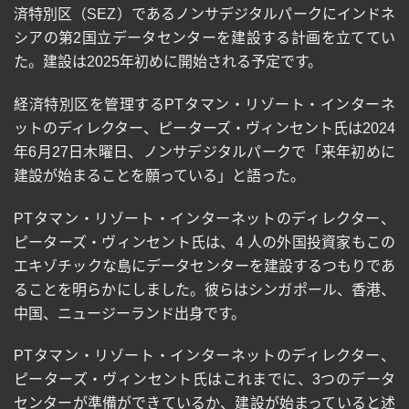
済特別区（
SEZ
）であるノンサデジタルパークにインドネ
シアの第
2
国立データセンターを建設する計画を立ててい
た。建設は
2025
年初めに開始される予定です。
経済特別区を管理する
PT
タマン・リゾート・インターネ
ットのディレクター、ピーターズ・ヴィンセント氏は
2024
年
6
月
27
日木曜日、ノンサデジタルパークで「来年初めに
建設が始まることを願っている」と語った。
PT
タマン・リゾート・インターネットのディレクター、
ピーターズ・ヴィンセント氏は、
4
人の外国投資家もこの
エキゾチックな島にデータセンターを建設するつもりであ
ることを明らかにしました。彼らはシンガポール、香港、
中国、ニュージーランド出身です。
PT
タマン・リゾート・インターネットのディレクター、
ピーターズ・ヴィンセント氏はこれまでに、
3
つのデータ
センターが準備ができているか、建設が始まっていると述