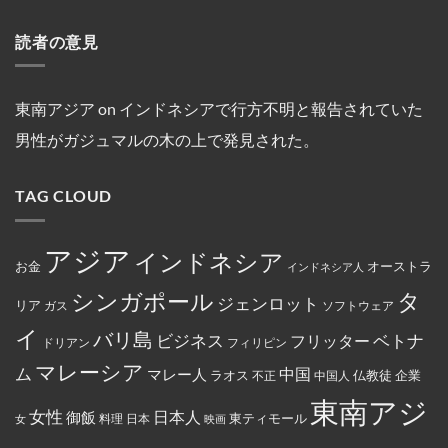
ト
跡
と
No
オ・
の
ネ
～
へ
複
Comments
シ
が
シ
on
シ
の
数
オ
発
読者の意見
ア
マ
ン
ハ
船
ン
見
の
レ
ガ
イ
舶
セ
さ
キ
ー
ポ
キ
の
ン
れ
リ
シ
ー
ン
3
氏
た。
ス
ア
ル
グ
年
は、
ト
の
線
中
間
東南アジア
on
インドネシアで行方不明と報告されていた
違
教
フ
を
に
母
法
徒
ァ
含
亡
港
な
男性がガジュマルの木の上で発見された。
の
ミ
む
く
契
商
女
リ
15
な
約
行
性
ー
路
り
を
為
は
マ
線
ま
締
を
TAG CLOUD
マ
ー
で
し
結
行
レ
ト
減
た。
っ
ー
の
便
た
シ
従
を
と
ア
業
実
アジア
し
インドネシア
政
員
施
お金
オーストラ
て
インドネシア人
府
が
米
に
怒
国
タ
シンガポール
よ
り、
ジェンロット
リア
政
ガス
ソフトウェア
っ
配
府
て
達
イ
か
バリ島
ベトナ
永
員
ビジネス
フリッター
ドリアン
フィリピン
ら
住
に
制
権
丼
マレーシア
ム
裁
マレー人
中国
ラオス
仏教徒
企業
中国人
不正
カ
に
対
ー
入
象
東南アジ
ド
っ
と
女性
日本人
御飯
に
た
東ティモール
日本
女
料理
映画
し
イ
お
て
ス
で