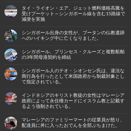
No
Comments
タイ・ライオン・エア、ジェット燃料価格高騰を
on
シ
受けプーケット～シンガポール線を含む15路線で
ン
減便を実施
ガ
ポ
No
ー
Comments
ル
シンガポール出身の女性が、ブータンの仏教遺跡
on
人
タ
へのハイキング中に亡くなりました。
男
イ・
性
ラ
No
が
イ
Comments
イ
シンガポール、プリンセス・クルーズと複数船舶
オ
on
ン
ン・
シ
の3年間母港契約を締結
ド
エ
ン
ネ
ア、
ガ
No
シ
ジ
ポ
Comments
ア
シンガポール人のテオ・シオンセン氏は、違法な
ェ
ー
on
の
ッ
ル
シ
商行為を行ったとして米国政府から制裁対象とし
バ
ト
出
ン
タ
て指定されている。
燃
身
ガ
ム
料
の
ポ
島
No
価
女
ー
の
Comments
格
性
ル、
インドネシアのキリスト教徒の女性はマレーシア
on
ホ
高
が、
プ
シ
テ
政府によって永住権カードにイスラム教と記載す
騰
ブ
リ
ン
ル
を
ー
ン
るよう強制されている。
ガ
で
受
タ
セ
ポ
死
け
ン
ス・
No
ー
亡
プ
の
ク
Comments
ル
し
マレーシアのファミリーマートの従業員が怒り、
on
ー
仏
ル
人
て
イ
ケ
教
ー
配達員に丼に入ったおでんを全部ぶちまけた。
の
い
ン
ッ
遺
ズ
テ
る
ド