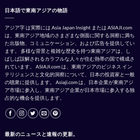
さ
れ
日本語で東南アジアの物語
て
い
る。
アジア字 は実際には Asia Japan Insight または ASIAJI.com
は、東南アジア地域のさまざまな側面に関する洞察に満ち
た出版物、コミュニケーション、および広告を提供してい
ます。
多様な背景と複雑な歴史を持つ東南アジアは、し
ばしば誤解されるカラフルな人々が住む熱帯の国で構成さ
れています。
ASIAJI.com は、東南アジアのビジネス イン
テリジェンスと文化的洞察について、日本の投資家と一般
の聴衆に提供します。
Asiaji.com は、日本企業が東南アジ
ア市場に参入し、東南アジア企業が日本市場に参入する独
占的な機会を提供します。
最新のニュースと速報の更新。