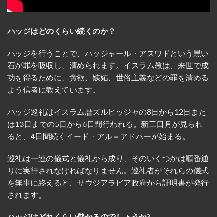
ハッジはどのくらい続くのか？
ハッジを行うことで、ハッジャール・アスワドという黒い
石が罪を吸収し、清められます。イスラム教は、来世で成
功を得るために、貪欲、嫉妬、世俗主義などの罪を清める
よう信者に教えています。
ハッジ巡礼はイスラム暦ズルヒッジャの8日から12日また
は13日までの5日から6日間行われる。新三日月が見られ
ると、4日間続くイード・アル＝アドハーが始まる。
巡礼は一連の儀式と儀礼から成り、そのいくつかは順番通
りに実行されなければなりません。巡礼者がそれらの儀式
を無事に終えると、サウジアラビア政府から証明書が発行
されます。
ハッジはどれくらい儲かるのでしょうか?