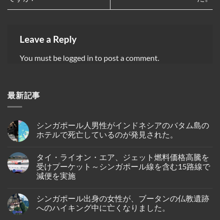
Leave a Reply
You must be
logged in
to post a comment.
最新記事
シンガポール人男性がインドネシアのバタム島の
ホテルで死亡しているのが発見された。
No
Comments
タイ・ライオン・エア、ジェット燃料価格高騰を
on
シ
受けプーケット～シンガポール線を含む15路線で
ン
減便を実施
ガ
ポ
No
ー
Comments
ル
シンガポール出身の女性が、ブータンの仏教遺跡
on
人
タ
へのハイキング中に亡くなりました。
男
イ・
性
ラ
No