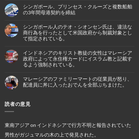
が
イ
Comments
イ
シンガポール、プリンセス・クルーズと複数船舶
オ
on
ン
ン・
シ
の3年間母港契約を締結
ド
エ
ン
ネ
ア、
ガ
No
シ
ジ
ポ
Comments
ア
シンガポール人のテオ・シオンセン氏は、違法な
ェ
ー
on
の
ッ
ル
シ
商行為を行ったとして米国政府から制裁対象とし
バ
ト
出
ン
タ
て指定されている。
燃
身
ガ
ム
料
の
ポ
島
No
価
女
ー
の
Comments
格
性
ル、
インドネシアのキリスト教徒の女性はマレーシア
on
ホ
高
が、
プ
シ
テ
政府によって永住権カードにイスラム教と記載す
騰
ブ
リ
ン
ル
を
ー
ン
るよう強制されている。
ガ
で
受
タ
セ
ポ
死
け
ン
ス・
No
ー
亡
プ
の
ク
Comments
ル
し
マレーシアのファミリーマートの従業員が怒り、
on
ー
仏
ル
人
て
イ
ケ
教
ー
配達員に丼に入ったおでんを全部ぶちまけた。
の
い
ン
ッ
遺
ズ
テ
る
ド
ト
跡
と
No
オ・
の
ネ
～
へ
複
Comments
シ
が
シ
on
シ
の
数
オ
発
読者の意見
ア
マ
ン
ハ
船
ン
見
の
レ
ガ
イ
舶
セ
さ
キ
ー
ポ
キ
の
ン
れ
リ
シ
ー
ン
3
氏
た。
ス
ア
ル
グ
年
は、
ト
の
線
中
間
東南アジア
on
インドネシアで行方不明と報告されていた
違
教
フ
を
に
母
法
徒
ァ
含
亡
港
な
男性がガジュマルの木の上で発見された。
の
ミ
む
く
契
商