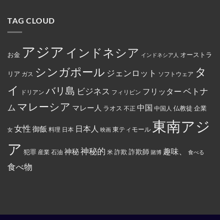
女
リ
15
な
約
行
性
ー
路
り
を
為
は
マ
線
ま
締
を
TAG CLOUD
マ
ー
で
し
結
行
レ
ト
減
た。
っ
ー
の
便
た
シ
従
を
と
ア
業
実
アジア
し
インドネシア
政
員
施
お金
オーストラ
て
インドネシア人
府
が
米
に
怒
国
タ
シンガポール
よ
り、
ジェンロット
リア
政
ガス
ソフトウェア
っ
配
府
て
達
イ
か
バリ島
ベトナ
永
員
ビジネス
フリッター
ドリアン
フィリピン
ら
住
に
制
権
丼
マレーシア
ム
裁
マレー人
中国
ラオス
仏教徒
企業
中国人
不正
カ
に
対
ー
入
象
東南アジ
ド
っ
と
女性
日本人
御飯
に
た
東ティモール
日本
女
料理
映画
し
イ
お
て
ス
で
ア
指
ラ
ん
神秘的
趣味、
神秘
定
詐欺師
犯罪
詐欺
米
産業
石油
賭博
食べる
ム
を
さ
教
全
れ
食べ物
と
部
て
記
ぶ
い
載
ち
る。
す
ま
る
け
よ
た。
う
強
制