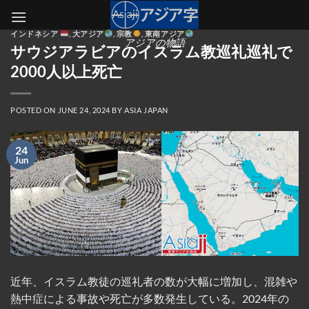
Skip
to
インドネシア
,
大アジア
,
宗教
,
東南アジア
content
アジアの物語
サウジアラビアのイスラム教巡礼巡礼で
2000人以上死亡
POSTED ON
JUNE 24, 2024
BY
ASIA JAPAN
24
Jun
近年、イスラム教徒の巡礼者の数が大幅に増加し、混雑や
熱中症による事故や死亡が多数発生している。2024年の