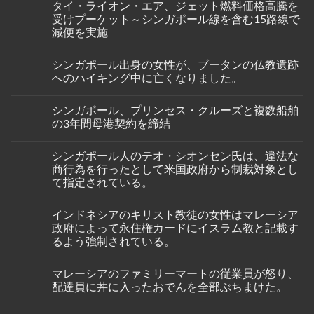
タイ・ライオン・エア、ジェット燃料価格高騰を
on
シ
受けプーケット～シンガポール線を含む15路線で
ン
減便を実施
ガ
ポ
No
ー
Comments
ル
シンガポール出身の女性が、ブータンの仏教遺跡
on
人
タ
へのハイキング中に亡くなりました。
男
イ・
性
ラ
No
が
イ
Comments
イ
シンガポール、プリンセス・クルーズと複数船舶
オ
on
ン
ン・
シ
の3年間母港契約を締結
ド
エ
ン
ネ
ア、
ガ
No
シ
ジ
ポ
Comments
ア
シンガポール人のテオ・シオンセン氏は、違法な
ェ
ー
on
の
ッ
ル
シ
商行為を行ったとして米国政府から制裁対象とし
バ
ト
出
ン
タ
て指定されている。
燃
身
ガ
ム
料
の
ポ
島
No
価
女
ー
の
Comments
格
性
ル、
インドネシアのキリスト教徒の女性はマレーシア
on
ホ
高
が、
プ
シ
テ
政府によって永住権カードにイスラム教と記載す
騰
ブ
リ
ン
ル
を
ー
ン
るよう強制されている。
ガ
で
受
タ
セ
ポ
死
け
ン
ス・
No
ー
亡
プ
の
ク
Comments
ル
し
マレーシアのファミリーマートの従業員が怒り、
on
ー
仏
ル
人
て
イ
ケ
教
ー
配達員に丼に入ったおでんを全部ぶちまけた。
の
い
ン
ッ
遺
ズ
テ
る
ド
ト
跡
と
No
オ・
の
ネ
～
へ
複
Comments