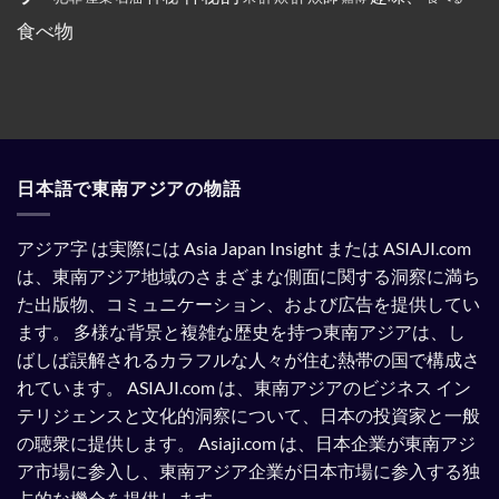
ム
を
さ
教
全
れ
食べ物
と
部
て
記
ぶ
い
載
ち
る。
す
ま
る
け
よ
た。
う
強
制
さ
れ
日本語で東南アジアの物語
て
い
る。
アジア字 は実際には Asia Japan Insight または ASIAJI.com
は、東南アジア地域のさまざまな側面に関する洞察に満ち
た出版物、コミュニケーション、および広告を提供してい
ます。
多様な背景と複雑な歴史を持つ東南アジアは、し
ばしば誤解されるカラフルな人々が住む熱帯の国で構成さ
れています。
ASIAJI.com は、東南アジアのビジネス イン
テリジェンスと文化的洞察について、日本の投資家と一般
の聴衆に提供します。
Asiaji.com は、日本企業が東南アジ
ア市場に参入し、東南アジア企業が日本市場に参入する独
占的な機会を提供します。