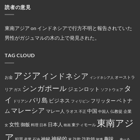
シ
が
シ
on
シ
の
数
オ
発
読者の意見
ア
マ
ン
ハ
船
ン
見
の
レ
ガ
イ
舶
セ
さ
キ
ー
ポ
キ
の
ン
れ
リ
シ
ー
ン
3
氏
た。
ス
ア
ル
グ
年
は、
ト
の
線
中
間
東南アジア
on
インドネシアで行方不明と報告されていた
違
教
フ
を
に
母
法
徒
ァ
含
亡
港
な
男性がガジュマルの木の上で発見された。
の
ミ
む
く
契
商
女
リ
15
な
約
行
性
ー
路
り
を
為
は
マ
線
ま
締
を
TAG CLOUD
マ
ー
で
し
結
行
レ
ト
減
た。
っ
ー
の
便
た
シ
従
を
と
ア
業
実
アジア
し
インドネシア
政
員
施
お金
オーストラ
て
インドネシア人
府
が
米
に
怒
国
タ
シンガポール
よ
り、
ジェンロット
リア
政
ガス
ソフトウェア
っ
配
府
て
達
イ
か
バリ島
ベトナ
永
員
ビジネス
フリッター
ドリアン
フィリピン
ら
住
に
制
権
丼
マレーシア
ム
裁
マレー人
中国
ラオス
仏教徒
企業
中国人
不正
カ
に
対
ー
入
象
東南アジ
ド
っ
と
女性
日本人
御飯
に
た
東ティモール
日本
女
料理
映画
し
イ
お
て
ス
で
ア
指
ラ
ん
神秘的
趣味、
神秘
定
詐欺師
犯罪
詐欺
米
産業
石油
賭博
食べる