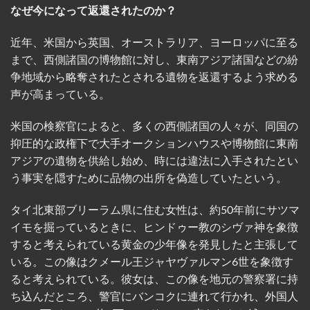
なぜ今になって返還されたのか？
近年、米国から英国、オーストラリア、ヨーロッパに至る
まで、西側諸国の博物館に対し、東南アジア諸国などの紛
争地域から略奪されたとされる遺物を返還するよう求める
声が高まっている。
米国の検察官によると、多くの西側諸国の人々が、同国の
抑圧的な政権下で大手オークションハウスや博物館に東南
アジアの遺物を供給し始め、時には違法に入手されたとい
う事実を隠すために品物の出所を偽造していたという。
タイ北東部ブリーラム県に住む女性は、約50年前にサツマ
イモを掘っているときに、ヒンドゥー教のシヴァ神を象徴
すると考えられている黄金の少年像を発見したと主張して
いる。この像はクメール王ジャヤヴァルマン6世を象徴す
ると考えられている。彼女は、この像を地元の警察署に持
ち込んだところ、警官にバンコクに連れて行かれ、外国人