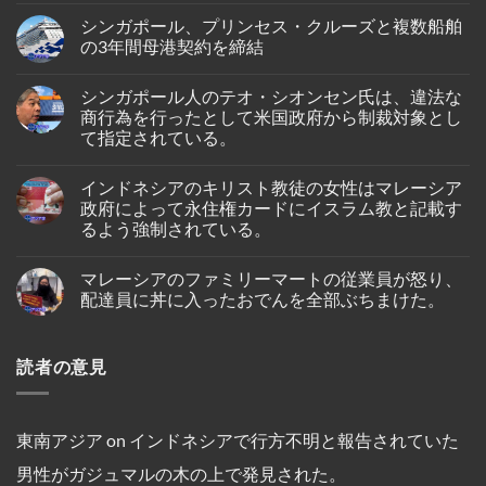
が
イ
Comments
イ
シンガポール、プリンセス・クルーズと複数船舶
オ
on
ン
ン・
シ
の3年間母港契約を締結
ド
エ
ン
ネ
ア、
ガ
No
シ
ジ
ポ
Comments
ア
シンガポール人のテオ・シオンセン氏は、違法な
ェ
ー
on
の
ッ
ル
シ
商行為を行ったとして米国政府から制裁対象とし
バ
ト
出
ン
タ
て指定されている。
燃
身
ガ
ム
料
の
ポ
島
No
価
女
ー
の
Comments
格
性
ル、
インドネシアのキリスト教徒の女性はマレーシア
on
ホ
高
が、
プ
シ
テ
政府によって永住権カードにイスラム教と記載す
騰
ブ
リ
ン
ル
を
ー
ン
るよう強制されている。
ガ
で
受
タ
セ
ポ
死
け
ン
ス・
No
ー
亡
プ
の
ク
Comments
ル
し
マレーシアのファミリーマートの従業員が怒り、
on
ー
仏
ル
人
て
イ
ケ
教
ー
配達員に丼に入ったおでんを全部ぶちまけた。
の
い
ン
ッ
遺
ズ
テ
る
ド
ト
跡
と
No
オ・
の
ネ
～
へ
複
Comments
シ
が
シ
on
シ
の
数
オ
発
読者の意見
ア
マ
ン
ハ
船
ン
見
の
レ
ガ
イ
舶
セ
さ
キ
ー
ポ
キ
の
ン
れ
リ
シ
ー
ン
3
氏
た。
ス
ア
ル
グ
年
は、
ト
の
線
中
間
東南アジア
on
インドネシアで行方不明と報告されていた
違
教
フ
を
に
母
法
徒
ァ
含
亡
港
な
男性がガジュマルの木の上で発見された。
の
ミ
む
く
契
商