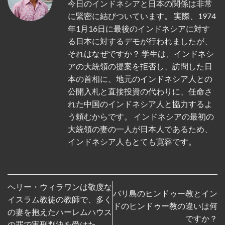
今日のインドネシアと日本の関係は非常
に緊密に結びついています。 実際、1974
年1月16日に最後のインドネシアに対す
る日本に対するデモが行われましたが、
それはなぜですか？ 学生は、インドネシ
アの大統領の提案を拒否し、訪問した日
本の首相に、地元のインドネシア人との
公開入札と直接投資の代わりに、任命さ
れた中国のインドネシア人と協力するよ
う頼むからです。 インドネシアの最初の
大統領の妻の一人が日本人であるため、
インドネシア人もとても寛容です。
ヘリー・ウィラワンは敬虔な
バリ島のヒンドゥー教とイン
イスラム教徒の教師で、多く
ドのヒンドゥー教の違いは何
の妻を抱えたハーレムハウス
ですか？
の罪で実刑判決を受けた。