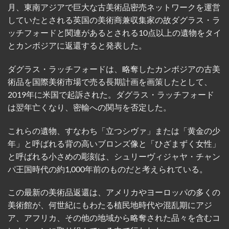
月、東南アジアで巨大な古美術品密売ネットワークを運営
していたとされる英国の美術商兼収集家の故ダグラス・ラ
ッチフォードと関連があるとされる10点以上の遺物をタイ
とカンボジアに返還すると発表した。
ダグラス・ラッチフォードは、略奪したカンボジアの古美
術品を国際美術市場で売る長期計画を画策したとして、
2019年に米国で起訴された。ダグラス・ラッチフォード
は翌年亡くなり、密輸への関与を否定した。
これらの遺物、すなわち「立つシヴァ」または「黄金の少
年」と呼ばれる背の高いブロンズ像と「ひざまずく女性」
と呼ばれる小さめの彫刻は、シュリーヴィジャヤ・チャン
パ王国時代の約1,000年前のものだと考えられている。
この最新の美術品返還は、アメリカやヨーロッパの多くの
美術館が、何世紀にもわたる植民地時代や混乱期にアジ
ア、アフリカ、その他の地域から略奪された品々を含むコ