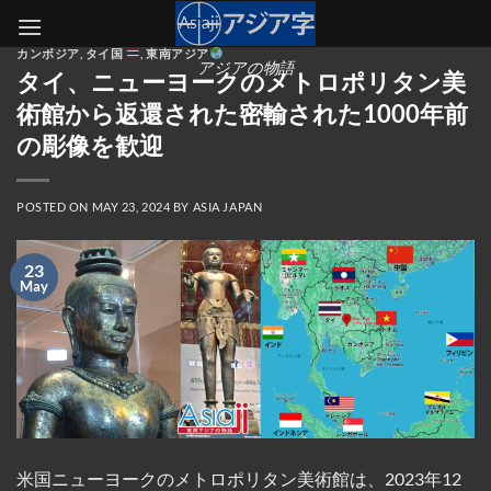
Skip
to
カンボジア
,
タイ国
,
東南アジア
content
アジアの物語
タイ、ニューヨークのメトロポリタン美
術館から返還された密輸された1000年前
の彫像を歓迎
POSTED ON
MAY 23, 2024
BY
ASIA JAPAN
23
May
米国ニューヨークのメトロポリタン美術館は、2023年12