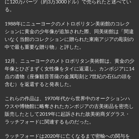
に120万バーツ（約3万3000ドル）で売られたと述べてい
る。
1988年にニューヨークのメトロポリタン美術館のコレク
ションに黄金の少年像が追加された際、同美術館は「間違
いなく当館のコレクションに贈られた東南アジアの彫刻の
中で最も重要な贈り物」と評した。
12月、ニューヨークのメトロポリタン美術館は、黄金の少
年像とひざまずく女性像をタイに返還し、カンボジアに14
点の遺物（座像観音菩薩の金属彫刻と7世紀の石仏の頭を
含む）を返還すると発表した。
これらの作品は、1970年代から世界中のオークションハ
ウスや博物館に略奪されたカンボジアの古美術品を密売し
販売したとして2019年に起訴された故美術商ダグラス・
ラッチフォードに関連するものだった。
ラッチフォードは2020年に亡くなるまで密輸への関与を