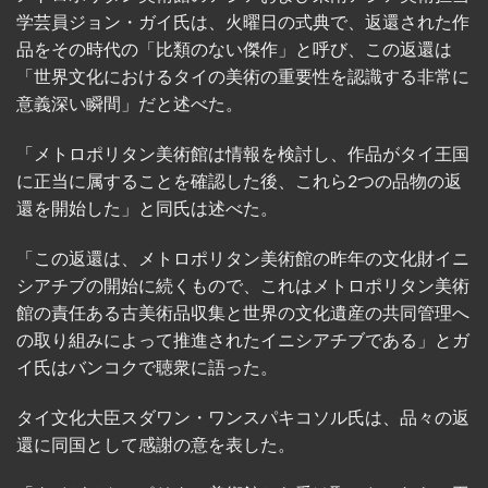
学芸員ジョン・ガイ氏は、火曜日の式典で、返還された作
品をその時代の「比類のない傑作」と呼び、この返還は
「世界文化におけるタイの美術の重要性を認識する非常に
意義深い瞬間」だと述べた。
「メトロポリタン美術館は情報を検討し、作品がタイ王国
に正当に属することを確認した後、これら2つの品物の返
還を開始した」と同氏は述べた。
「この返還は、メトロポリタン美術館の昨年の文化財イニ
シアチブの開始に続くもので、これはメトロポリタン美術
館の責任ある古美術品収集と世界の文化遺産の共同管理へ
の取り組みによって推進されたイニシアチブである」とガ
イ氏はバンコクで聴衆に語った。
タイ文化大臣スダワン・ワンスパキコソル氏は、品々の返
還に同国として感謝の意を表した。