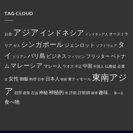
女
リ
15
な
約
行
性
ー
路
り
を
為
は
マ
線
ま
締
を
TAG CLOUD
マ
ー
で
し
結
行
レ
ト
減
た。
っ
ー
の
便
た
シ
従
を
と
ア
業
実
アジア
し
インドネシア
政
員
施
お金
オーストラ
て
インドネシア人
府
が
米
に
怒
国
タ
シンガポール
よ
り、
ジェンロット
リア
政
ガス
ソフトウェア
っ
配
府
て
達
イ
か
バリ島
ベトナ
永
員
ビジネス
フリッター
ドリアン
フィリピン
ら
住
に
制
権
丼
マレーシア
ム
裁
マレー人
中国
ラオス
仏教徒
企業
中国人
不正
カ
に
対
ー
入
象
東南アジ
ド
っ
と
女性
日本人
御飯
に
た
東ティモール
日本
女
料理
映画
し
イ
お
て
ス
で
ア
指
ラ
ん
神秘的
趣味、
神秘
定
詐欺師
犯罪
詐欺
米
産業
石油
賭博
食べる
ム
を
さ
教
全
れ
食べ物
と
部
て
記
ぶ
い
載
ち
る。
す
ま
る
け
よ
た。
う
強
制