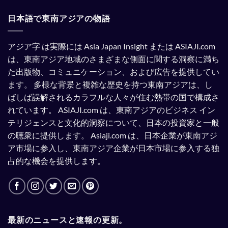
さ
れ
日本語で東南アジアの物語
て
い
る。
アジア字 は実際には Asia Japan Insight または ASIAJI.com
は、東南アジア地域のさまざまな側面に関する洞察に満ち
た出版物、コミュニケーション、および広告を提供してい
ます。
多様な背景と複雑な歴史を持つ東南アジアは、し
ばしば誤解されるカラフルな人々が住む熱帯の国で構成さ
れています。
ASIAJI.com は、東南アジアのビジネス イン
テリジェンスと文化的洞察について、日本の投資家と一般
の聴衆に提供します。
Asiaji.com は、日本企業が東南アジ
ア市場に参入し、東南アジア企業が日本市場に参入する独
占的な機会を提供します。
最新のニュースと速報の更新。