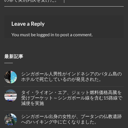
Leave a Reply
You must be
logged in
to post a comment.
最新記事
シンガポール人男性がインドネシアのバタム島の
ホテルで死亡しているのが発見された。
No
Comments
タイ・ライオン・エア、ジェット燃料価格高騰を
on
シ
受けプーケット～シンガポール線を含む15路線で
ン
減便を実施
ガ
ポ
No
ー
Comments
ル
シンガポール出身の女性が、ブータンの仏教遺跡
on
人
タ
へのハイキング中に亡くなりました。
男
イ・
性
ラ
No