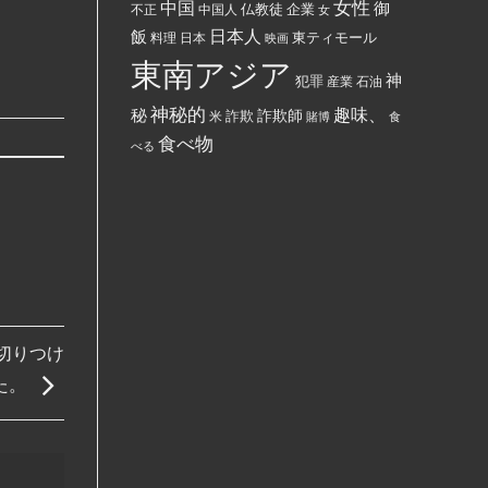
女性
中国
御
仏教徒
企業
中国人
部
不正
女
す
ぶ
る
日本人
飯
東ティモール
日本
ち
料理
映画
よ
ま
う
東南アジア
け
強
神
犯罪
た。
制
産業
石油
さ
れ
神秘的
趣味、
秘
詐欺師
詐欺
米
賭博
食
て
い
食べ物
べる
る。
切りつけ
た。