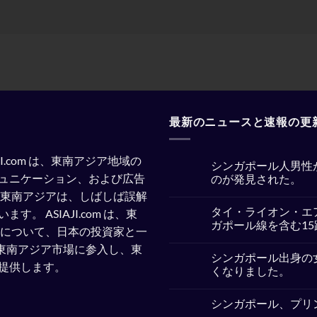
最新のニュースと速報の更
SIAJI.com は、東南アジア地域の
シンガポール人男性
ュニケーション、および広告
のが発見された。
東南アジアは、しばしば誤解
No
Comments
タイ・ライオン・エ
います。
ASIAJI.com は、東
on
シ
ガポール線を含む1
察について、日本の投資家と一
ン
ガ
No
企業が東南アジア市場に参入し、東
ポ
Comments
シンガポール出身の
ー
on
提供します。
ル
タ
くなりました。
人
イ・
男
ラ
No
性
イ
Comments
シンガポール、プリ
が
オ
on
イ
ン・
シ