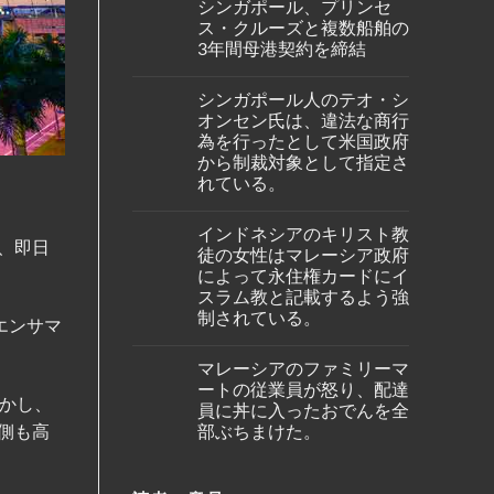
の
シンガポール、プリンセ
on
ア、
バ
シ
ジ
ス・クルーズと複数船舶の
タ
ン
ェ
ム
3年間母港契約を締結
ガ
ッ
島
ポ
ト
No
の
ー
燃
Comments
ホ
ル
料
シンガポール人のテオ・シ
on
テ
出
価
シ
ル
オンセン氏は、違法な商行
身
格
ン
で
の
高
為を行ったとして米国政府
ガ
死
女
騰
ポ
から制裁対象として指定さ
亡
性
を
ー
し
が、
受
れている。
ル、
て
ブ
け
プ
い
No
ー
プ
リ
る
Comments
タ
ー
ン
インドネシアのキリスト教
の
on
ン
ケ
セ
、即日
が
シ
の
ッ
徒の女性はマレーシア政府
ス・
発
ン
仏
ト
ク
によって永住権カードにイ
見
ガ
教
～
ル
さ
ポ
遺
スラム教と記載するよう強
シ
ー
れ
ー
跡
ン
ズ
制されている。
た。
ル
へ
エンサマ
ガ
と
人
の
ポ
No
複
の
ハ
ー
Comments
数
テ
イ
マレーシアのファミリーマ
ル
on
船
オ・
キ
線
イ
舶
ートの従業員が怒り、配達
シ
ン
を
ン
の
かし、
オ
員に丼に入ったおでんを全
グ
含
ド
3
ン
中
む
ネ
部ぶちまけた。
側も高
年
セ
に
15
シ
間
ン
亡
路
ア
No
母
氏
く
線
の
Comments
港
は、
な
で
on
キ
契
違
り