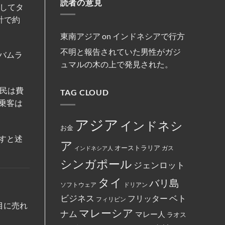
減
読者の意見
マ
リ
約
法
してタ
ま
便
レ
ス
を
な
し
を
ー
ト
締
計で約
商
た。
実
シ
教
結
行
施
ア
徒
為
の
の
東南アジア
on
インドネシアで行方
を
フ
女
行
ァ
性
不明と報告されていた男性がガジ
っ
ミ
バムラ
は
た
リ
マ
ュマルの木の上で発見された。
と
ー
レ
し
マ
ー
て
ー
シ
米
ト
ア
民は費
国
TAG CLOUD
の
政
政
従
府
乗客は
府
業
に
か
員
よ
ら
が
っ
アジア
インドネシ
制
怒
て
お金
裁
り、
永
対
すと述
配
住
ア
象
達
権
オーストラリア
インドネシア人
ガス
と
員
カ
し
に
ー
シンガポール
て
ジェンロット
丼
ド
指
に
に
定
入
イ
タイ
バリ島
さ
っ
ス
ソフトウェア
ドリアン
れ
た
ラ
て
ベト
お
ビジネス
ム
フリッター
フィリピン
い
で
教
目に売れ
る。
ん
マレーシア
と
ナム
マレー人
ラオス
を
記
全
載