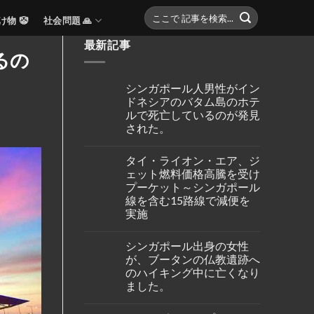
け物 🤡
社会問題 🙏
最新記事
るの
シンガポール人男性がイン
ドネシアのバタム島のホテ
ルで死亡しているのが発見
された。
No
Comments
タイ・ライオン・エア、ジ
on
シ
ェット燃料価格高騰を受け
ン
プーケット～シンガポール
ガ
ポ
線を含む15路線で減便を
ー
実施
ル
人
No
男
Comments
性
シンガポール出身の女性
on
が
タ
が、ブータンの仏教遺跡へ
イ
イ・
ン
のハイキング中に亡くなり
ラ
ド
イ
ました。
ネ
オ
シ
ン・
No
ア
エ
Comments