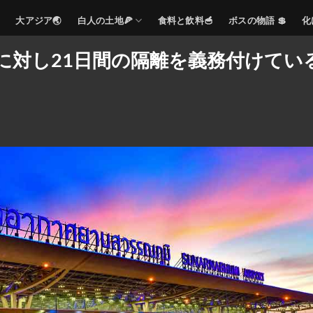
大アジア🌏
白人の土地🍕
食料と飲料🥣
ボスの物語 💲
化
に対し21日間の隔離を義務付けてい