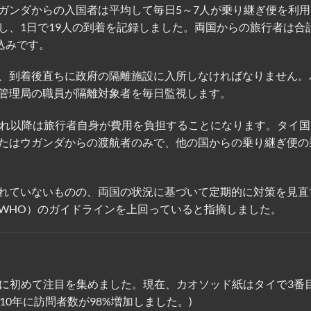
ガンダからの入国者は平均して毎日5～7人が乗り継ぎ便を利用
し、1日で19人の到着を記録しました。両国からの旅行者は合
込みです。
、到着後直ちに政府の隔離施設に入所しなければなりません。
管理局の職員が隔離対象者を毎日監視します。
それ以降は旅行者自身が費用を負担することになります。タイ国
たはウガンダからの渡航者のみで、他の国からの乗り継ぎ便の
れていないものの、両国の状況に基づいて定期的に対策を見直
WHO）のガイドラインを上回っていると指摘しました。
1994年に初めて注目を集めました。現在、カオソッド紙はタイで3番
0年に訪問者数が98%増加しました。)