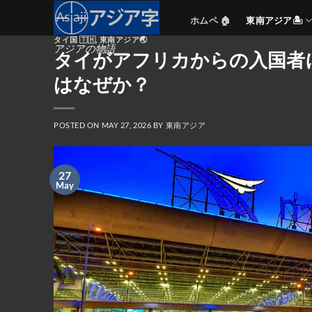
Skip
ホムペ 🏠
東南アジア🏝️
to
タイ国 🇹🇭
,
東南アジア🌏
content
アジアの物語
タイがアフリカからの入国者
はなぜか？
POSTED ON
MAY 27, 2026
BY
東南アジア
27
May