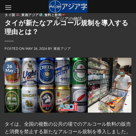
Skip
to
タイ国
,
東南アジア
,
食料と飲料
content
アジアの物語
タイが新たなアルコール規制を導入する
理由とは？
POSTED ON
MAY 26, 2026
BY
東南アジア
26
May
タイは、全国の複数の公共の場でのアルコール飲料の販売
と消費を禁止する新たなアルコール規制を導入しました。