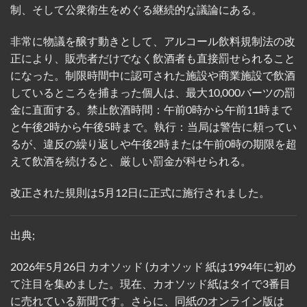
制、そして公衆衛生をめぐる継続的な議論にある。
非常に物議を醸す動きとして、アルコール飲料規制法の改
正により、販売者だけでなく飲酒者も直接罰せられること
になった。制限時間中に認可された施設や商業施設で飲酒
しているところを捕まった個人は、最大10,000バーツの罰
金に直面する。禁止飲酒時間：午前0時から午前11時まで
と午後2時から午後5時まで。執行：当局は警告に頼ってい
るが、違反の繰り返しや午後2時または午前0時の期限を超
えて飲酒を続けると、厳しい罰金が科せられる。
改正された規則は5月12日に正式に施行されました。
出典;
2026年5月26日 カオソッド (カオソッド 紙は1994年に初め
て注目を集めました。現在、カオソッド紙はタイで3番目
に売れている新聞です。さらに、同紙のオンライン版は