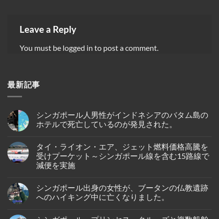
Leave a Reply
You must be
logged in
to post a comment.
最新記事
シンガポール人男性がインドネシアのバタム島の
ホテルで死亡しているのが発見された。
No
Comments
タイ・ライオン・エア、ジェット燃料価格高騰を
on
シ
受けプーケット～シンガポール線を含む15路線で
ン
減便を実施
ガ
ポ
No
ー
Comments
ル
シンガポール出身の女性が、ブータンの仏教遺跡
on
人
タ
へのハイキング中に亡くなりました。
男
イ・
性
ラ
No
が
イ
Comments
イ