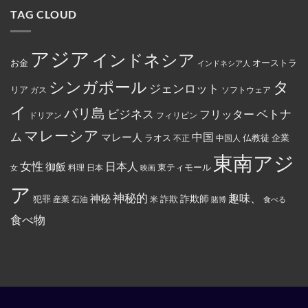
為
は
マ
線
ま
締
を
TAG CLOUD
マ
ー
で
し
結
行
レ
ト
減
た。
っ
ー
の
便
た
シ
従
を
と
ア
業
実
アジア
し
インドネシア
政
員
施
お金
オーストラ
て
インドネシア人
府
が
米
に
怒
国
タ
シンガポール
よ
り、
ジェンロット
リア
政
ガス
ソフトウェア
っ
配
府
て
達
イ
か
バリ島
ベトナ
永
員
ビジネス
フリッター
ドリアン
フィリピン
ら
住
に
制
権
丼
マレーシア
ム
裁
マレー人
中国
ラオス
仏教徒
企業
中国人
不正
カ
に
対
ー
入
象
東南アジ
ド
っ
と
女性
日本人
御飯
に
た
東ティモール
日本
女
料理
映画
し
イ
お
て
ス
で
ア
指
ラ
ん
神秘的
趣味、
神秘
定
詐欺師
犯罪
詐欺
米
産業
石油
賭博
食べる
ム
を
さ
教
全
れ
食べ物
と
部
て
記
ぶ
い
載
ち
る。
す
ま
る
け
よ
た。
う
強
制
さ