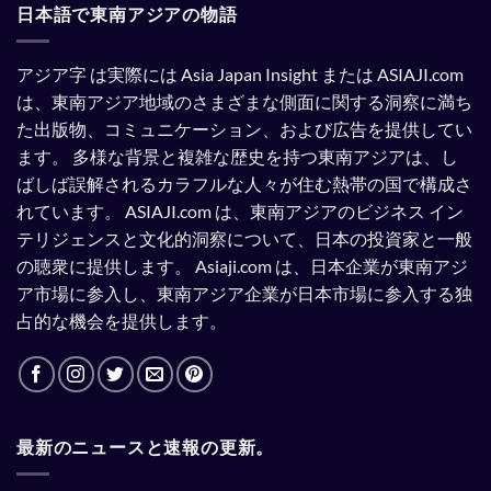
れ
日本語で東南アジアの物語
て
い
る。
アジア字 は実際には Asia Japan Insight または ASIAJI.com
は、東南アジア地域のさまざまな側面に関する洞察に満ち
た出版物、コミュニケーション、および広告を提供してい
ます。
多様な背景と複雑な歴史を持つ東南アジアは、し
ばしば誤解されるカラフルな人々が住む熱帯の国で構成さ
れています。
ASIAJI.com は、東南アジアのビジネス イン
テリジェンスと文化的洞察について、日本の投資家と一般
の聴衆に提供します。
Asiaji.com は、日本企業が東南アジ
ア市場に参入し、東南アジア企業が日本市場に参入する独
占的な機会を提供します。
最新のニュースと速報の更新。