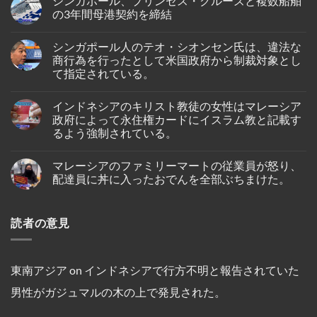
シンガポール、プリンセス・クルーズと複数船舶
オ
on
ン
ン・
シ
の3年間母港契約を締結
ド
エ
ン
ネ
ア、
ガ
No
シ
ジ
ポ
Comments
ア
シンガポール人のテオ・シオンセン氏は、違法な
ェ
ー
on
の
ッ
ル
シ
商行為を行ったとして米国政府から制裁対象とし
バ
ト
出
ン
タ
て指定されている。
燃
身
ガ
ム
料
の
ポ
島
No
価
女
ー
の
Comments
格
性
ル、
インドネシアのキリスト教徒の女性はマレーシア
on
ホ
高
が、
プ
シ
テ
政府によって永住権カードにイスラム教と記載す
騰
ブ
リ
ン
ル
を
ー
ン
るよう強制されている。
ガ
で
受
タ
セ
ポ
死
け
ン
ス・
No
ー
亡
プ
の
ク
Comments
ル
し
マレーシアのファミリーマートの従業員が怒り、
on
ー
仏
ル
人
て
イ
ケ
教
ー
配達員に丼に入ったおでんを全部ぶちまけた。
の
い
ン
ッ
遺
ズ
テ
る
ド
ト
跡
と
No
オ・
の
ネ
～
へ
複
Comments
シ
が
シ
on
シ
の
数
オ
発
読者の意見
ア
マ
ン
ハ
船
ン
見
の
レ
ガ
イ
舶
セ
さ
キ
ー
ポ
キ
の
ン
れ
リ
シ
ー
ン
3
氏
た。
ス
ア
ル
グ
年
は、
ト
の
線
中
間
東南アジア
on
インドネシアで行方不明と報告されていた
違
教
フ
を
に
母
法
徒
ァ
含
亡
港
な
男性がガジュマルの木の上で発見された。
の
ミ
む
く
契
商
女
リ
15
な
約
行
性
ー
路
り
を