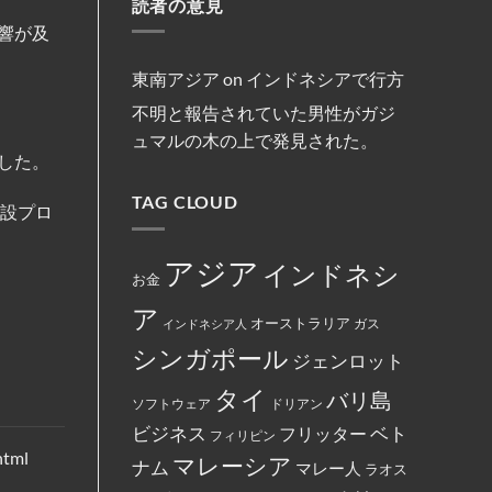
減
読者の意見
マ
リ
約
法
ま
便
レ
ス
を
な
し
を
響が及
ー
ト
締
商
た。
実
シ
教
結
行
施
ア
徒
為
の
の
東南アジア
on
インドネシアで行方
を
フ
女
行
ァ
性
不明と報告されていた男性がガジ
っ
ミ
は
た
リ
マ
ュマルの木の上で発見された。
と
ー
レ
し
した。
マ
ー
て
ー
シ
米
ト
ア
国
TAG CLOUD
の
政
施設プロ
政
従
府
府
業
に
か
員
よ
ら
が
っ
アジア
インドネシ
制
怒
て
お金
裁
り、
永
対
配
住
ア
象
達
権
オーストラリア
インドネシア人
ガス
と
員
カ
し
に
ー
シンガポール
て
ジェンロット
丼
ド
指
に
に
定
入
イ
タイ
バリ島
さ
っ
ス
ソフトウェア
ドリアン
れ
た
ラ
て
ベト
お
ビジネス
ム
フリッター
フィリピン
い
で
教
る。
html
ん
マレーシア
と
ナム
マレー人
ラオス
を
記
全
載