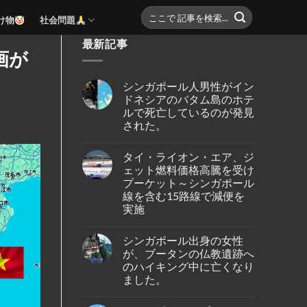
け物
社会問題
最新記事
画が
シンガポール人男性がイン
ドネシアのバタム島のホテ
ルで死亡しているのが発見
された。
No
Comments
タイ・ライオン・エア、ジ
on
シ
ェット燃料価格高騰を受け
ン
プーケット～シンガポール
ガ
ポ
線を含む15路線で減便を
ー
実施
ル
人
No
男
Comments
性
シンガポール出身の女性
on
が
タ
が、ブータンの仏教遺跡へ
イ
イ・
ン
のハイキング中に亡くなり
ラ
ド
イ
ました。
ネ
オ
シ
ン・
No
ア
エ
Comments