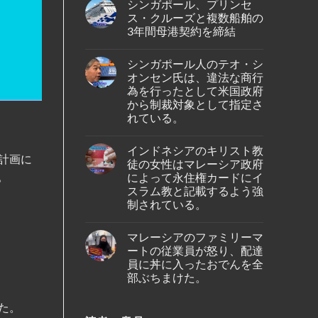
の
シンガポール、プリンセ
on
ア、
バ
シ
ジ
ス・クルーズと複数船舶の
タ
ン
ェ
ム
3年間母港契約を締結
ガ
ッ
島
ポ
ト
No
の
ー
燃
Comments
ホ
ル
料
シンガポール人のテオ・シ
on
テ
出
価
シ
ル
オンセン氏は、違法な商行
身
格
ン
で
の
高
為を行ったとして米国政府
ガ
死
女
騰
ポ
から制裁対象として指定さ
亡
性
を
ー
し
が、
受
れている。
ル、
て
ブ
け
プ
い
No
ー
プ
リ
る
Comments
タ
ー
ン
インドネシアのキリスト教
の
on
ン
ケ
セ
計画に
が
シ
の
ッ
徒の女性はマレーシア政府
ス・
発
ン
仏
ト
ク
。
によって永住権カードにイ
見
ガ
教
～
ル
さ
ポ
遺
スラム教と記載するよう強
シ
ー
れ
ー
跡
ン
ズ
制されている。
た。
ル
へ
ガ
と
人
の
ポ
No
複
の
ハ
ー
Comments
数
テ
イ
マレーシアのファミリーマ
ル
on
船
オ・
キ
線
イ
舶
ートの従業員が怒り、配達
シ
ン
を
ン
の
オ
員に丼に入ったおでんを全
グ
含
ド
3
ン
中
む
ネ
部ぶちまけた。
年
セ
に
15
シ
間
ン
亡
路
ア
No
母
氏
く
線
の
Comments
港
た。
は、
な
で
on
キ
契
違
り