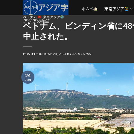
Skip
ホムペ
東南アジア
to
ベトナム
,
東南アジア
content
アジアの物語
ベトナム、ビンディン省に4
中止された。
POSTED ON
JUNE 24, 2024
BY
ASIA JAPAN
24
Jun