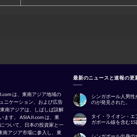
最新のニュースと速報の更
SIAJI.com は、東南アジア地域の
シンガポール人男性
ュニケーション、および広告
のが発見された。
東南アジアは、しばしば誤解
No
Comments
タイ・ライオン・エ
います。
ASIAJI.com は、東
on
シ
ガポール線を含む1
察について、日本の投資家と一
ン
ガ
No
企業が東南アジア市場に参入し、東
ポ
Comments
シンガポール出身の
ー
on