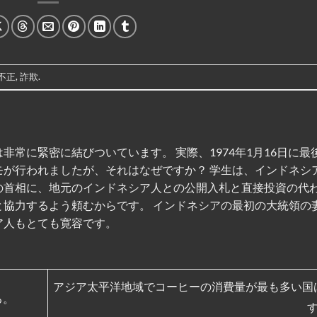
不正
,
詐欺
.
非常に緊密に結びついています。 実際、1974年1月16日に最
モが行われましたが、それはなぜですか？ 学生は、インドネシ
の首相に、地元のインドネシア人との公開入札と直接投資の代
と協力するよう頼むからです。 インドネシアの最初の大統領の
ア人もとても寛容です。
アジア太平洋地域でコーヒーの消費量が最も多い国
る。
す