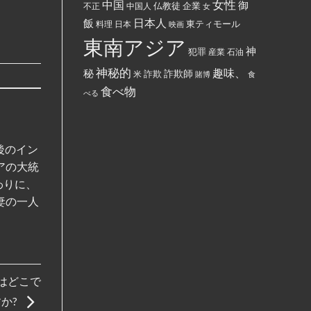
女性
中国
御
仏教徒
企業
中国人
部
不正
女
す
ぶ
る
日本人
飯
東ティモール
日本
ち
料理
映画
よ
ま
う
東南アジア
け
強
神
犯罪
た。
制
産業
石油
さ
れ
神秘的
趣味、
秘
詐欺師
詐欺
米
賭博
食
て
い
食べ物
べる
る。
後のイン
アの大統
わりに、
妻の一人
はどこで
か?