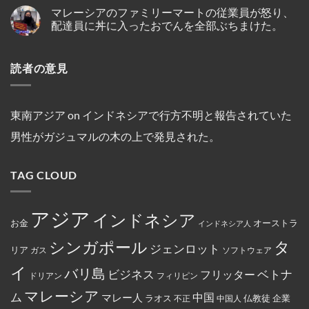
プ
の
ク
Comments
ル
し
マレーシアのファミリーマートの従業員が怒り、
on
ー
仏
ル
人
て
イ
ケ
教
ー
配達員に丼に入ったおでんを全部ぶちまけた。
の
い
ン
ッ
遺
ズ
テ
る
ド
ト
跡
と
No
オ・
の
ネ
～
へ
複
Comments
シ
が
シ
on
シ
の
数
オ
発
読者の意見
ア
マ
ン
ハ
船
ン
見
の
レ
ガ
イ
舶
セ
さ
キ
ー
ポ
キ
の
ン
れ
リ
シ
ー
ン
3
氏
た。
ス
ア
ル
グ
年
は、
ト
の
線
中
間
東南アジア
on
インドネシアで行方不明と報告されていた
違
教
フ
を
に
母
法
徒
ァ
含
亡
港
な
男性がガジュマルの木の上で発見された。
の
ミ
む
く
契
商
女
リ
15
な
約
行
性
ー
路
り
を
為
は
マ
線
ま
締
を
TAG CLOUD
マ
ー
で
し
結
行
レ
ト
減
た。
っ
ー
の
便
た
シ
従
を
と
ア
業
実
アジア
し
インドネシア
政
員
施
お金
オーストラ
て
インドネシア人
府
が
米
に
怒
国
タ
シンガポール
よ
り、
ジェンロット
リア
政
ガス
ソフトウェア
っ
配
府
て
達
イ
か
バリ島
ベトナ
永
員
ビジネス
フリッター
ドリアン
フィリピン
ら
住
に
制
権
丼
マレーシア
ム
裁
マレー人
中国
ラオス
仏教徒
企業
中国人
不正
カ
に
対
ー
入