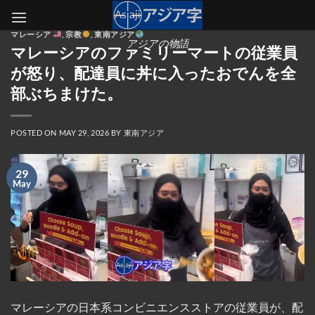
Skip
to
マレーシア
,
宗教
,
東南アジア
content
アジアの物語
マレーシアのファミリーマートの従業員
が怒り、配達員に丼に入ったおでんを全
部ぶちまけた。
POSTED ON
MAY 29, 2026
BY
東南アジア
29
May
マレーシアの日本系コンビニエンスストアの従業員が、配