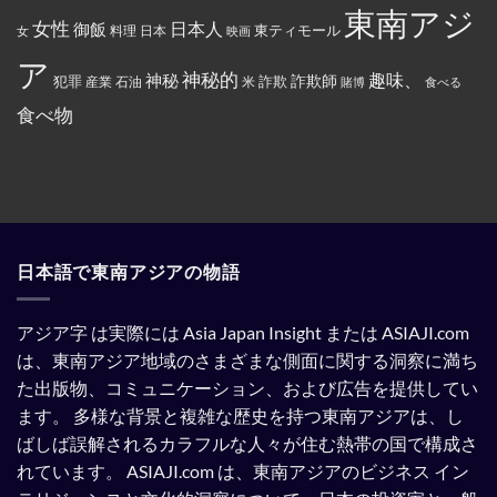
象
東南アジ
ド
っ
と
女性
日本人
御飯
に
た
東ティモール
日本
女
料理
映画
し
イ
お
て
ス
で
ア
指
ラ
ん
神秘的
趣味、
神秘
定
詐欺師
犯罪
詐欺
米
産業
石油
賭博
食べる
ム
を
さ
教
全
れ
食べ物
と
部
て
記
ぶ
い
載
ち
る。
す
ま
る
け
よ
た。
う
強
制
さ
れ
日本語で東南アジアの物語
て
い
る。
アジア字 は実際には Asia Japan Insight または ASIAJI.com
は、東南アジア地域のさまざまな側面に関する洞察に満ち
た出版物、コミュニケーション、および広告を提供してい
ます。
多様な背景と複雑な歴史を持つ東南アジアは、し
ばしば誤解されるカラフルな人々が住む熱帯の国で構成さ
れています。
ASIAJI.com は、東南アジアのビジネス イン