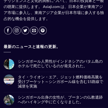
テリジェンスと文化的洞察について、日本の投資家と一般
の聴衆に提供します。
Asiaji.com は、日本企業が東南アジ
ア市場に参入し、東南アジア企業が日本市場に参入する独
占的な機会を提供します。
最新のニュースと速報の更新。
シンガポール人男性がインドネシアのバタム島の
ホテルで死亡しているのが発見された。
No
Comments
タイ・ライオン・エア、ジェット燃料価格高騰を
on
シ
受けプーケット～シンガポール線を含む15路線で
ン
減便を実施
ガ
ポ
No
ー
Comments
ル
シンガポール出身の女性が、ブータンの仏教遺跡
on
人
タ
へのハイキング中に亡くなりました。
男
イ・
性
ラ
No