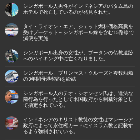
シンガポール人男性がインドネシアのバタム島の
ホテルで死亡しているのが発見された。
No
Comments
タイ・ライオン・エア、ジェット燃料価格高騰を
on
シ
受けプーケット～シンガポール線を含む15路線で
ン
減便を実施
ガ
ポ
No
ー
Comments
ル
シンガポール出身の女性が、ブータンの仏教遺跡
on
人
タ
へのハイキング中に亡くなりました。
男
イ・
性
ラ
No
が
イ
Comments
イ
シンガポール、プリンセス・クルーズと複数船舶
オ
on
ン
ン・
シ
の3年間母港契約を締結
ド
エ
ン
ネ
ア、
ガ
No
シ
ジ
ポ
Comments
ア
シンガポール人のテオ・シオンセン氏は、違法な
ェ
ー
on
の
ッ
ル
シ
商行為を行ったとして米国政府から制裁対象とし
バ
ト
出
ン
タ
て指定されている。
燃
身
ガ
ム
料
の
ポ
島
No
価
女
ー
の
Comments
格
性
ル、
インドネシアのキリスト教徒の女性はマレーシア
on
ホ
高
が、
プ
シ
テ
政府によって永住権カードにイスラム教と記載す
騰
ブ
リ
ン
ル
を
ー
ン
るよう強制されている。
ガ
で
受
タ
セ
ポ
死
け
ン
ス・
No
ー
亡