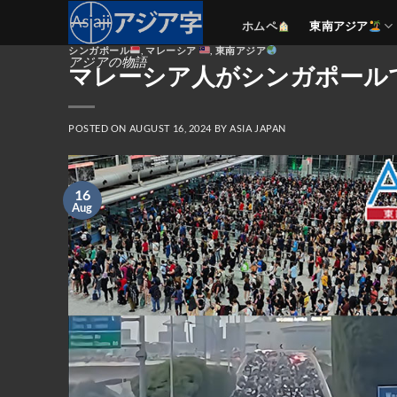
Skip
ホムペ
東南アジア
to
シンガポール
,
マレーシア
,
東南アジア
content
アジアの物語
マレーシア人がシンガポール
POSTED ON
AUGUST 16, 2024
BY
ASIA JAPAN
16
Aug