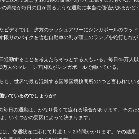
ンガポールの高給が毎日の目が回るような通勤に本当に価値があるかど
たビデオでは、夕方のラッシュアワーにシンガポールのウッド
す限りのバイクを含む自動車の列が頭上のランプを蛇行しなが
日通勤することを考えたらぞっとする人もいる。毎日45万人以
00万人のマレーシア国民がシンガポールで働いている。
らも、世界で最も混雑する国際国境検問所の1つと言われてい
働いているのでしょうか?
ル間の毎日の通勤は、かなり長くて疲れる場合があります。そのため
は、いくつかの要因によって決まります。
勤は、交通状況に応じて片道 1 ～ 2 時間かかります。その結果、