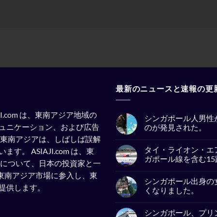
最新のニュースと速報の更
SIAJI.com は、東南アジア地域の
シンガポール人男性
ュニケーション、および広告
のが発見された。
東南アジアは、しばしば誤解
No
Comments
タイ・ライオン・エ
います。
ASIAJI.com は、東
on
シ
ガポール線を含む1
察について、日本の投資家と一
ン
ガ
No
企業が東南アジア市場に参入し、東
ポ
Comments
シンガポール出身の
ー
on
提供します。
ル
タ
くなりました。
人
イ・
男
ラ
No
性
イ
Comments
シンガポール、プリ
が
オ
on