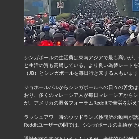
シンガポールの生活費は東南アジアで最も高いが、
と生活の質も高騰している。より良い為替レートを
（JB）とシンガポールを毎日行き来する人もいます
ジョホールバルからシンガポールへの日々の苦労は
おり、多くのマレーシア人が毎日マレーシアからシ
が、アメリカの匿名フォーラム
Reddit
で苦労を訴え
ラッシュアワー時のウッドランズ検問所の動画が話
Reddit
ユーザーの間では、シンガポールの高給がそ
通勤が致命的だという人もいるが、金銭的な報酬は列