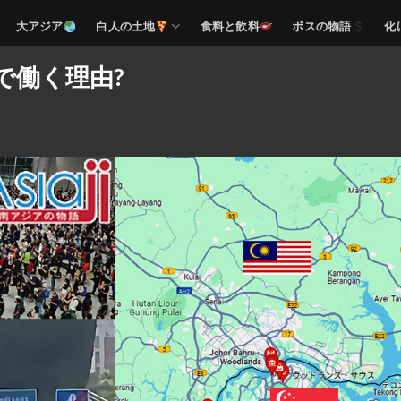
大アジア
白人の土地
食料と飲料
ボスの物語
化
で働く理由?