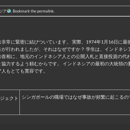
ジア
. Bookmark the
permalink
.
非常に緊密に結びついています。 実際、1974年1月16日に最
モが行われましたが、それはなぜですか？ 学生は、インドネシ
の首相に、地元のインドネシア人との公開入札と直接投資の代
と協力するよう頼むからです。 インドネシアの最初の大統領の
ア人もとても寛容です。
シンガポールの職場ではなぜ事故が頻繁に起こるの
ジェクト