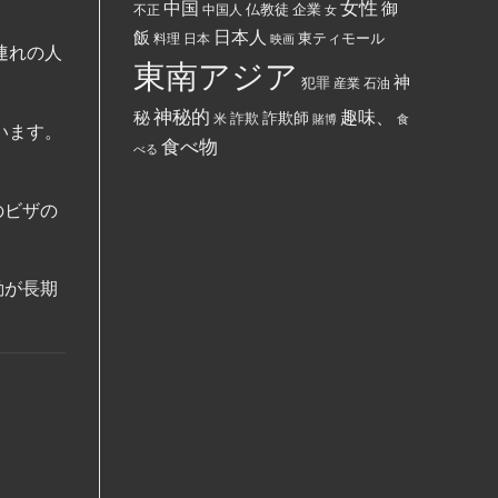
女性
中国
御
仏教徒
企業
中国人
部
不正
女
す
ぶ
る
日本人
飯
東ティモール
日本
ち
料理
映画
よ
連れの人
ま
う
東南アジア
け
強
神
犯罪
た。
制
産業
石油
さ
れ
神秘的
趣味、
秘
詐欺師
詐欺
米
賭博
食
て
います。
い
食べ物
べる
る。
のビザの
勤が長期