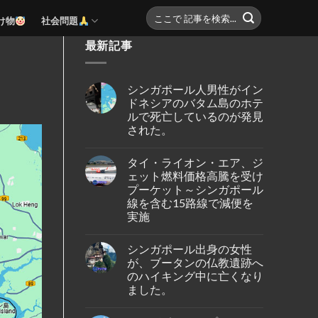
け物
社会問題
最新記事
シンガポール人男性がイン
ドネシアのバタム島のホテ
ルで死亡しているのが発見
された。
No
Comments
タイ・ライオン・エア、ジ
on
シ
ェット燃料価格高騰を受け
ン
プーケット～シンガポール
ガ
ポ
線を含む15路線で減便を
ー
実施
ル
人
No
男
Comments
性
シンガポール出身の女性
on
が
タ
が、ブータンの仏教遺跡へ
イ
イ・
ン
のハイキング中に亡くなり
ラ
ド
イ
ました。
ネ
オ
シ
ン・
No
ア
エ
Comments