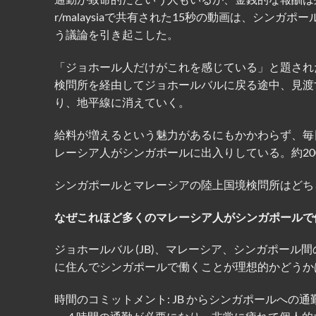
r/malaysiaで共有された15秒の動画は、シ
う議論を引き起こした。
「ジョホール人だけがこれを感じている」と題され
検問所を経由してジョホールバルに戻る途中、見渡
り、地平線に消えていく。
給料が増えるという魅力があるにもかかわらず、毎
レーシア人がシンガポールに出入りしている。約2
シンガポールとマレーシアの陸上国境検問所はどち
なぜこれほど多くのマレーシア人がシンガポールで
ジョホールバル (JB)、マレーシア、シンガポー
に住んでシンガポールで働くことが理想的かどうか
時間のコミットメント: JB からシンガポールへの通