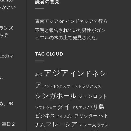
減
読者の意見
マ
リ
約
法
ま
便
レ
ス
を
うかとい
な
し
を
ー
ト
締
商
た。
実
シ
教
結
行
施
ア
徒
為
の
の
東南アジア
on
インドネシアで行方
を
フ
女
行
ランズ
ァ
性
不明と報告されていた男性がガジ
っ
ミ
は
た
ら登
リ
マ
ュマルの木の上で発見された。
と
ー
レ
し
マ
ー
て
ー
シ
米
ト
ア
国
TAG CLOUD
の
政
上のマ
政
従
府
府
業
に
か
員
よ
ら
が
っ
アジア
インドネシ
制
怒
て
お金
裁
る。
り、
永
対
配
住
ア
象
達
権
オーストラリア
インドネシア人
ガス
と
員
カ
し
に
ー
シンガポール
て
ジェンロット
丼
ド
指
に
に
定
、JB
入
イ
タイ
バリ島
さ
っ
ス
ソフトウェア
ドリアン
れ
た
ラ
て
ベト
お
ビジネス
ム
フリッター
フィリピン
い
で
教
る。
ん
マレーシア
と
毎日 2
ナム
マレー人
ラオス
を
記
全
載