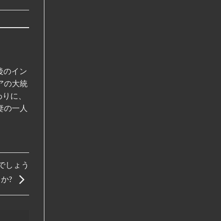
後のイン
アの大統
わりに、
妻の一人
でしょう
か?