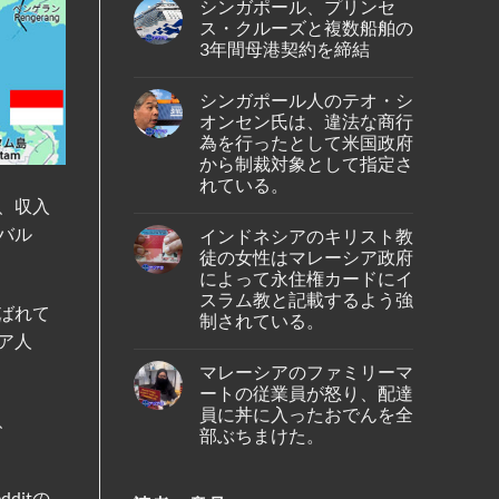
の
シンガポール、プリンセ
on
ア、
バ
シ
ジ
ス・クルーズと複数船舶の
タ
ン
ェ
ム
3年間母港契約を締結
ガ
ッ
島
ポ
ト
No
の
ー
燃
Comments
ホ
ル
料
シンガポール人のテオ・シ
on
テ
出
価
シ
ル
オンセン氏は、違法な商行
身
格
ン
で
の
高
為を行ったとして米国政府
ガ
死
女
騰
ポ
から制裁対象として指定さ
亡
性
を
ー
し
が、
受
れている。
ル、
て
ブ
け
プ
、収入
い
No
ー
プ
リ
る
Comments
タ
ー
ン
バル
インドネシアのキリスト教
の
on
ン
ケ
セ
が
シ
の
ッ
徒の女性はマレーシア政府
ス・
発
ン
仏
ト
ク
によって永住権カードにイ
見
ガ
教
～
ル
さ
ポ
遺
スラム教と記載するよう強
シ
ー
れ
ー
ばれて
跡
ン
ズ
制されている。
た。
ル
へ
ガ
と
人
ア人
の
ポ
No
複
の
ハ
ー
Comments
数
テ
イ
マレーシアのファミリーマ
ル
on
船
オ・
キ
線
イ
舶
ートの従業員が怒り、配達
シ
ン
を
ン
の
オ
員に丼に入ったおでんを全
グ
含
ド
、
3
ン
中
む
ネ
部ぶちまけた。
年
セ
に
15
シ
間
ン
亡
路
ア
No
母
氏
く
線
の
Comments
港
は、
な
で
on
キ
契
ditの
違
り