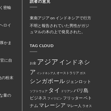
減
読者の意見
マ
リ
約
法
ま
便
レ
ス
を
な
し
を
く密輸
ー
ト
締
商
た。
実
シ
教
結
行
施
ア
徒
為
の
の
東南アジア
on
インドネシアで行方
を
フ
女
行
ァ
性
ヘロイ
不明と報告されていた男性がガジ
っ
ミ
は
た
リ
マ
ュマルの木の上で発見された。
と
ー
レ
し
マ
ー
て
ー
シ
米
厚かま
ト
ア
国
TAG CLOUD
の
政
政
従
府
府
業
に
か
員
よ
ら
が
っ
アジア
査官に自
インドネシ
制
怒
て
お金
裁
り、
永
対
配
住
ア
象
達
権
オーストラリア
インドネシア人
ガス
と
員
カ
し
色の粉末
に
ー
シンガポール
て
ジェンロット
丼
ド
指
に
に
定
入
イ
タイ
バリ島
さ
っ
ス
ソフトウェア
ドリアン
れ
た
ラ
な量の
て
ベト
お
ビジネス
ム
フリッター
フィリピン
い
で
教
る。
ん
マレーシア
と
ナム
マレー人
ラオス
を
記
全
載