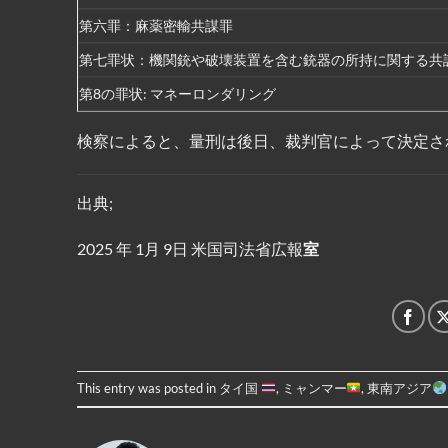
第六罪：麻薬密輸共謀罪
第七罪状：機関銃や破壊装置を含む銃器の所持に関する共
第8の罪状: マネーロンダリング
検察によると、量刑は後日、裁判官によって決定さ
出典;
2025 年 1月 9日 米国司法省広報
室
This entry was posted in
タイ国
,
ミャンマー
,
東南アジア