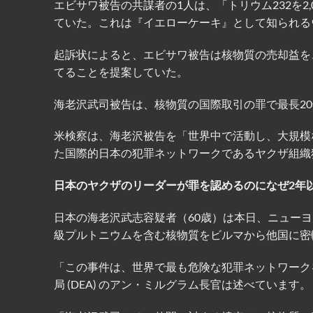
エビサワ被告の共謀者の1人は、「トリウム232を2,
ていた。これは『イエローケーキ』として知られる
起訴状によると、エビサワ被告は核物質の売却益を
てることを提案していた。
海老沢武司被告は、核物質の国際取引の罪で最長2
米検察は、海老沢被告を「世界中で活動し、大規模
た国際的日本の犯罪ネットワークであるヤクザ組織
日本のヤクザのリーダーが罪を認めるのになぜ2年
日本の海老沢武志容疑者（60歳）は本日、ニュー
級プルトニウムを含む核物質をビルマから他国に密
「この事件は、世界で最も危険な犯罪ネットワークを
局 (DEA) のアン・ミルグラム長官は述べています。