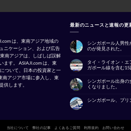
最新のニュースと速報の更
SIAJI.com は、東南アジア地域の
シンガポール人男性
ュニケーション、および広告
のが発見された。
東南アジアは、しばしば誤解
No
Comments
タイ・ライオン・エ
います。
ASIAJI.com は、東
on
シ
ガポール線を含む1
察について、日本の投資家と一
ン
ガ
No
企業が東南アジア市場に参入し、東
ポ
Comments
シンガポール出身の
ー
on
提供します。
ル
タ
くなりました。
人
イ・
男
ラ
No
性
イ
Comments
シンガポール、プリ
が
オ
on
イ
ン・
シ
No
ン
エ
ン
Comments
ド
ア、
ガ
on
ネ
ジ
ポ
シ
シ
ェ
ー
ン
ア
ッ
ル
ガ
の
ト
出
当社について
弊社の記事
よくあるご質問
利用規約
お問い合わせ
ポ
バ
燃
身