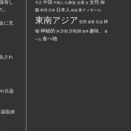
女性
上保有し
中国
御
仏教徒
企業
中国人
部
不正
女
す
ぶ
る
た。
日本人
飯
東ティモール
日本
ち
料理
映画
よ
ま
う
東南アジア
け
強
神
犯罪
た。
制
産業
石油
金に充
さ
れ
神秘的
趣味、
秘
詐欺師
詐欺
米
賭博
食
て
い
食べ物
べる
る。
化され
や兵器
麻薬取締