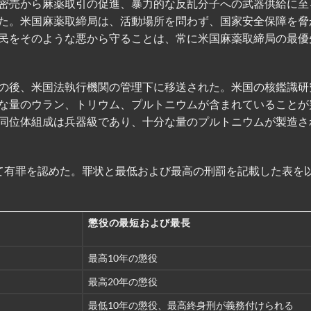
密売から麻薬取引の促進、暴力的な反乱分子への武器供給に至
た。米国麻薬取締局は、活動場所を問わず、国家安全保障を脅
民をそのような悪から守ることは、常に米国麻薬取締局の最優
の後、米国法執行機関の管理下に移送された。米国の核鑑識研
な量のウラン、トリウム、プルトニウムが含まれていることが
同位体組成は兵器級であり、十分な量のプルトニウムが製造さ
て有罪を認めた。罪状と最低および最高の刑罰を記載した表を
懲役の最短および最長
最高10年の懲役
最高20年の懲役
最低10年の懲役、最高終身刑が義務付けられる