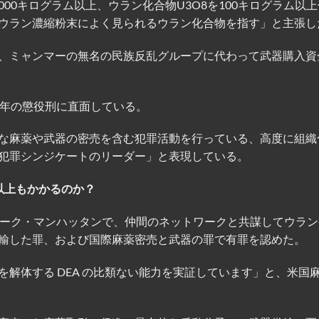
000キログラム以上、ウラン化合物U3O8を100キログラム以
ウラン濃縮粉末によく見られるウラン化合物を指す」と主張し
、ミャンマーの無名の民族反乱グループに代わって武器購入資
0年の懲役刑に直面している。
な麻薬や武器の密売を含む犯罪活動を行っている、高度に組織
犯罪シンジケートのリーダー」と表現している。
以上もかかるのか？
ヨーク・マンハッタンで、仲間のネットワークと共謀してウラン
輸した罪、および国際麻薬密売と武器の罪で有罪を認めた。
解体する DEA の比類ない能力を実証しています」と、米国