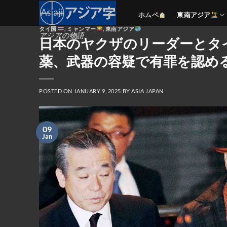
Skip
ホムペ
東南アジア
to
タイ国
,
ミャンマー
,
東南アジア
content
アジアの物語
日本のヤクザのリーダーとタ
薬、武器の容疑で有罪を認め
POSTED ON
JANUARY 9, 2025
BY
ASIA JAPAN
09
Jan