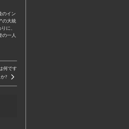
後のイン
アの大統
わりに、
妻の一人
トは何です
か?