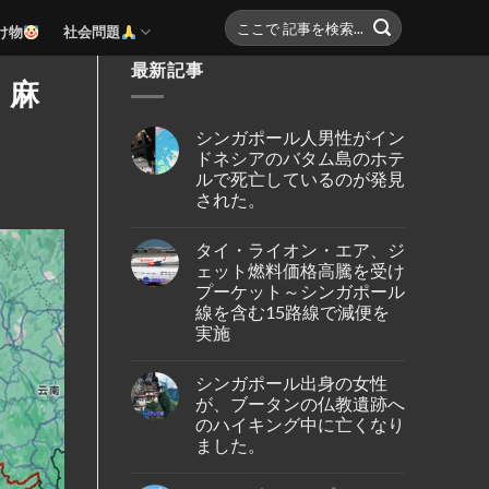
け物
社会問題
最新記事
、麻
シンガポール人男性がイン
ドネシアのバタム島のホテ
ルで死亡しているのが発見
された。
No
Comments
タイ・ライオン・エア、ジ
on
シ
ェット燃料価格高騰を受け
ン
プーケット～シンガポール
ガ
ポ
線を含む15路線で減便を
ー
実施
ル
人
No
男
Comments
性
シンガポール出身の女性
on
が
タ
が、ブータンの仏教遺跡へ
イ
イ・
ン
のハイキング中に亡くなり
ラ
ド
イ
ました。
ネ
オ
シ
ン・
No
ア
エ
Comments