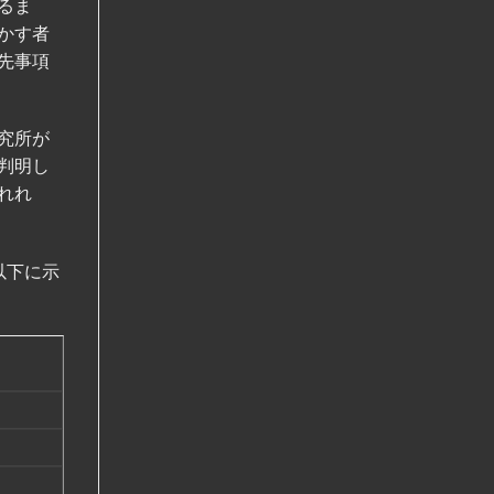
るま
かす者
先事項
究所が
判明し
れれ
以下に示