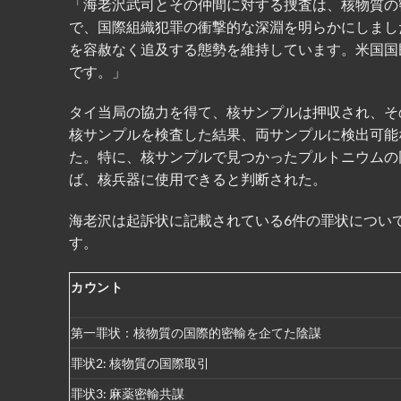
「海老沢武司とその仲間に対する捜査は、核物質の
で、国際組織犯罪の衝撃的な深淵を明らかにしまし
を容赦なく追及する態勢を維持しています。米国国
です。」
タイ当局の協力を得て、核サンプルは押収され、そ
核サンプルを検査した結果、両サンプルに検出可能
た。特に、核サンプルで見つかったプルトニウムの
ば、核兵器に使用できると判断された。
海老沢は起訴状に記載されている6件の罪状につい
す。
カウント
第一罪状：核物質の国際的密輸を企てた陰謀
罪状2: 核物質の国際取引
罪状3: 麻薬密輸共謀