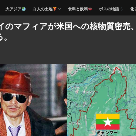
大アジア
白人の土地
食料と飲料
ボスの物語
化
イのマフィアが米国への核物質密売
る。