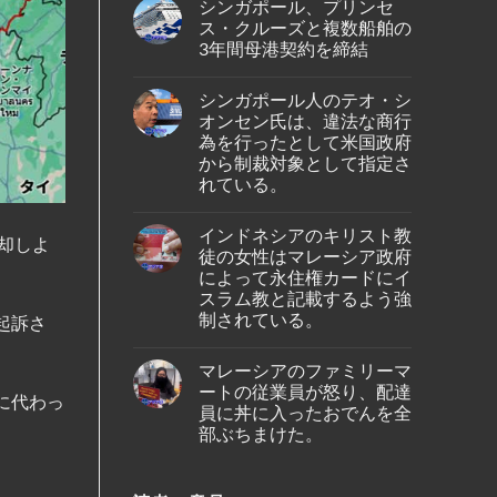
の
シンガポール、プリンセ
on
ア、
バ
シ
ジ
ス・クルーズと複数船舶の
タ
ン
ェ
ム
3年間母港契約を締結
ガ
ッ
島
ポ
ト
No
の
ー
燃
Comments
ホ
ル
料
シンガポール人のテオ・シ
on
テ
出
価
シ
ル
オンセン氏は、違法な商行
身
格
ン
で
の
高
為を行ったとして米国政府
ガ
死
女
騰
ポ
から制裁対象として指定さ
亡
性
を
ー
し
が、
受
れている。
ル、
て
ブ
け
プ
い
No
ー
プ
リ
る
Comments
タ
ー
ン
インドネシアのキリスト教
の
on
ン
ケ
却しよ
セ
が
シ
の
ッ
徒の女性はマレーシア政府
ス・
発
ン
仏
ト
ク
によって永住権カードにイ
見
ガ
教
～
ル
さ
ポ
遺
スラム教と記載するよう強
シ
ー
れ
ー
跡
ン
ズ
制されている。
た。
起訴さ
ル
へ
ガ
と
人
の
ポ
No
複
の
ハ
ー
Comments
数
テ
イ
マレーシアのファミリーマ
ル
on
船
オ・
キ
線
イ
舶
ートの従業員が怒り、配達
シ
ン
を
に代わっ
ン
の
オ
員に丼に入ったおでんを全
グ
含
ド
3
ン
中
む
ネ
部ぶちまけた。
年
セ
に
15
シ
間
ン
亡
路
ア
No
母
氏
く
線
の
Comments
港
は、
な
で
on
キ
契
違
り